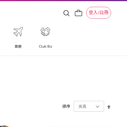
登入/註冊
旅遊
Club Biz
設
排序
置
降
序
方