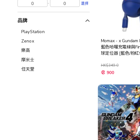
-
選擇
品牌
PlayStation
Momax - x Gundam 
Zenox
藍色哈囉充電線與Find
樂高
球定位器 [藍色/粉紅
摩米士
HK$349.0
任天堂
900