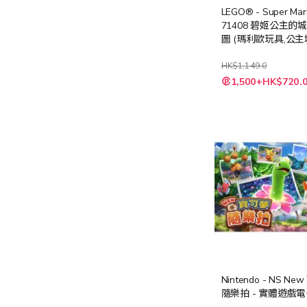
LEGO® - Super Mar
71408 碧姬公主的
圖 (瑪利歐玩具,公主
歐,玩具,禮物)
HK$1,149.0
特
1,500+HK$720.
殊
價
格
Nintendo - NS N
隨樂拍 - 實體遊戲