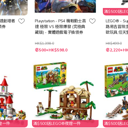
滿$500送L
5 高達創壞者
Playstation - PS4 機戰動士高
LEGO® - Sup
領券
達 極限 VS 極限爆發 (究極典
路易吉冒險主機
藏版) - 實體遊戲電子換領券
歐玩具,任天堂
玩具,禮物)
HK$1,398.0
HK$499.0
特
特
500+HK$598.0
2,220+H
殊
殊
價
價
格
格
夜燈一件
滿$500送LEGO®夜燈一件
滿$500送L