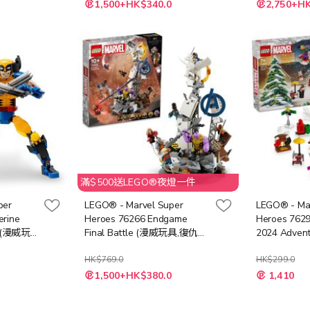
特
特
1,500+HK$340.0
2,750+H
殊
殊
價
價
格
格
滿$500送LEGO®夜燈一件
per
LEGO® - Marvel Super
LEGO® - Ma
erine
Heroes 76266 Endgame
Heroes 7629
re (漫威玩
Final Battle (漫威玩具,復仇者
2024 Adven
雄玩具,模
聯盟,兒童玩具,玩具,超級英雄,
英雄玩具,漫
禮物)
HK$769.0
曆,玩具,聖誕
HK$299.0
特
特
1,500+HK$380.0
1,410
殊
殊
價
價
格
格