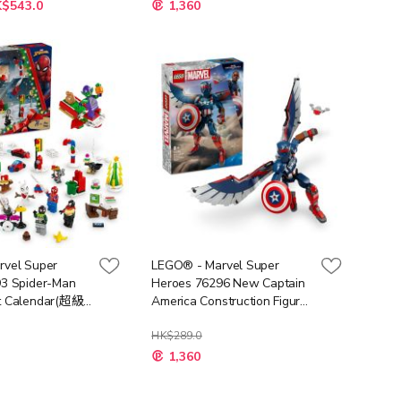
特
K$543.0
1,360
殊
價
格
rvel Super
LEGO® - Marvel Super
3 Spider-Man
Heroes 76296 New Captain
t Calendar(超級
America Construction Figure
威,蜘蛛俠,倒數月
(漫威玩具,美國隊長,玩具,兒
,兒童,禮物)
童,聖誕禮物,新年禮物)
HK$289.0
特
1,360
殊
價
格