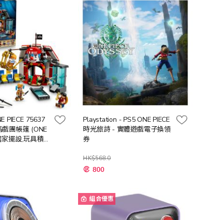
向
E PIECE 75637
Playstation - PS5 ONE PIECE
戲團帳篷 (ONE
時光旅詩 - 實體遊戲電子換領
夫,居家擺設,玩具積
券
HK$568.0
特
800
殊
價
格
組合優惠