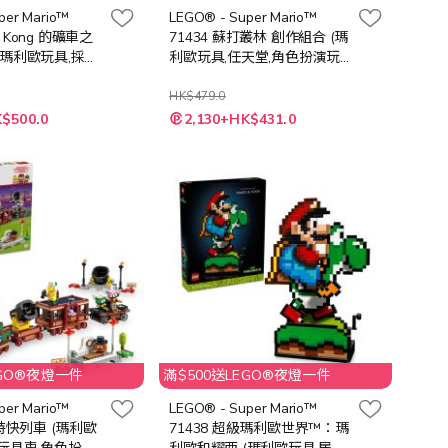
per Mario™
LEGO® - Super Mario™
dy Kong 的礦車之
71434 蘇打叢林 創作組合 (瑪
(瑪利歐玩具,採礦
利歐玩具,任天堂,角色扮演玩
玩具,禮物)
具,易拼砌,益智玩具,兒童積木,
玩具,禮物)
HK$479.0
特
K$500.0
2,130+HK$431.0
殊
價
格
EGO®夜燈一件
滿$500送LEGO®夜燈一件
per Mario™
LEGO® - Super Mario™
巴特快列車 (瑪利歐
71438 超級瑪利歐世界™：瑪