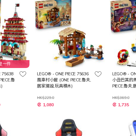
夜燈一件
 75638
LEGO® - ONE PIECE 75636
LEGO® - ON
IECE,魯
風車村小屋 (ONE PIECE,魯夫,
小丑巴其的馬
)
居家擺設,玩具積木)
PIECE,魯
木)
HK$229.0
HK$369.0
特
特
0
1,080
1,735
殊
殊
價
價
格
格