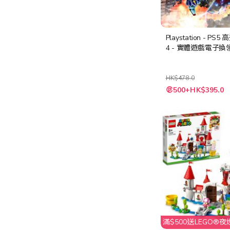
Playstation - PS
4 - 實體遊戲電子換
HK$478.0
特
500+HK$395.0
殊
價
格
滿$500送LEGO®