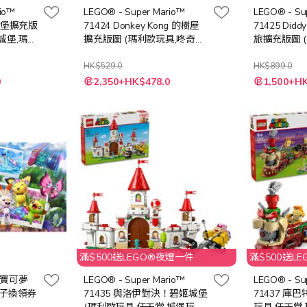
io™
LEGO® - Super Mario™
LEGO® - Su
城堡擴充版
71424 Donkey Kong 的樹屋
71425 Did
城堡,瑪利
擴充版圖 (瑪利歐玩具,咚奇剛
旅擴充版圖 
模型,猩猩王,兒童玩具,玩具,禮
車,兒童玩具,
物)
HK$529.0
HK$899.0
特
特
0
2,350+HK$478.0
1,500+H
殊
殊
價
價
格
格
滿$500送LEGO®夜燈一件
滿$500送L
ew 寶可夢
LEGO® - Super Mario™
LEGO® - Su
電子換領券
71435 與洛伊對決！碧姬城堡
71437 庫