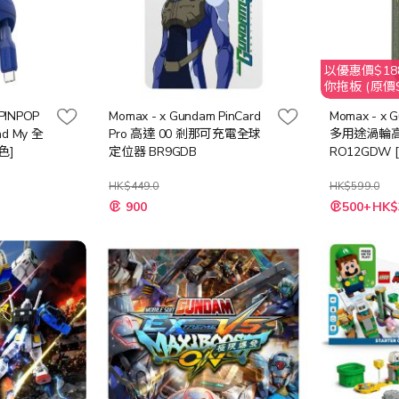
以優惠價$188
你拖板 (原價$
PINPOP
Momax - x Gundam PinCard
Momax - x G
 My 全
Pro 高達 00 剎那可充電全球
多用途渦輪
色]
定位器 BR9GDB
RO12GDW
HK$449.0
HK$599.0
特
900
500+HK$
殊
價
格