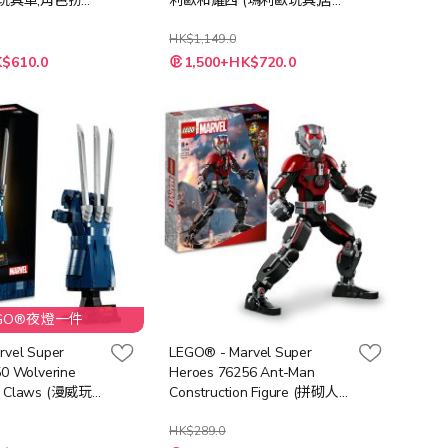
,玩具車,角色扮演
利歐和耀西 (瑪利歐玩具,居家
,益智玩具,兒童積
飾品,積木,模型,玩具,趣味,禮
物,大人玩具)
HK$1,149.0
特
K$610.0
1,500+HK$720.0
殊
價
格
EGO®夜燈一件
rvel Super
LEGO® - Marvel Super
0 Wolverine
Heroes 76256 Ant-Man
m Claws (漫威玩
Construction Figure (拼砌人
,超級英雄玩具,玩
仔,漫威玩具,兒童玩具,玩具,積
木,禮物)
HK$289.0