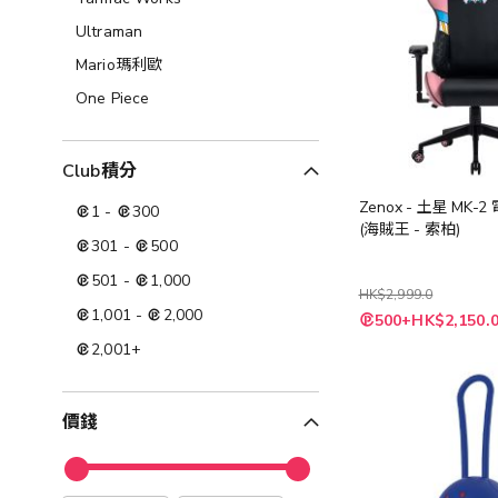
Ultraman
Mario瑪利歐
One Piece
Club積分
Zenox - 土星 MK-
1
-
300
(海賊王 - 索柏)
301
-
500
501
-
1,000
HK$2,999.0
1,001
-
2,000
特
500+HK$2,150.
殊
價
2,001
+
格
價錢