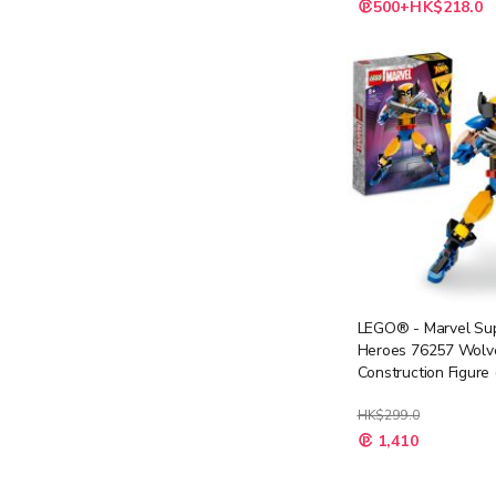
特
500+HK$218.0
殊
價
格
LEGO® - Marvel Su
Heroes 76257 Wolv
Construction Figu
具,兒童積木,超級英
型,玩具,禮物)
HK$299.0
特
1,410
殊
價
格