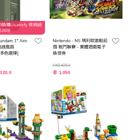
換購Usatisfy 收納迷
269)
undam 1° Airo
Nintendo - NS 瑪利歐激戰前
高速風扇
鋒 戰鬥聯賽 - 實體遊戲電子
 [多色選擇]
換領券
HK$428.0
特
320.0
1,050
殊
價
格