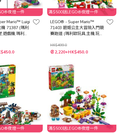
EGO®夜燈一件
滿$500送LEGO®夜燈一件
er Mario™ Luigi
LEGO® - Super Mario™
 71387 (瑪利
71403 碧姬公主大冒險入門競
,遊戲機,瑪利歐,
賽跑道 (瑪利歐玩具,主機,玩
具,禮物)
HK$499.0
特
K$450.0
2,220+HK$450.0
殊
價
格
EGO®夜燈一件
滿$500送LEGO®夜燈一件