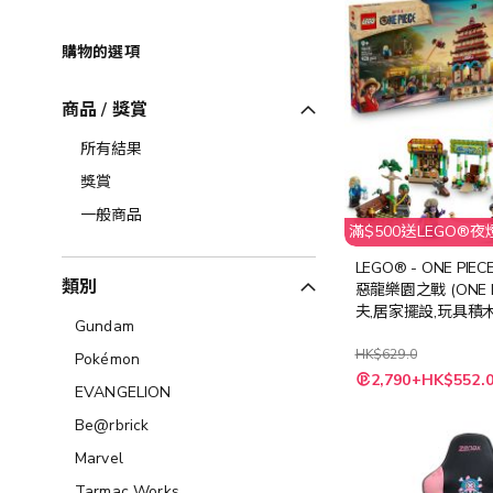
購物的選項
商品 / 獎賞
所有結果
獎賞
一般商品
滿$500送LEGO®
LEGO® - ONE PIECE
類別
惡龍樂園之戰 (ONE P
夫,居家擺設,玩具積木
Gundam
HK$629.0
Pokémon
特
2,790+HK$552.
殊
EVANGELION
價
格
Be@rbrick
Marvel
Tarmac Works