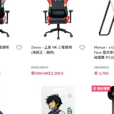
2 電競椅
Zenox - 土星 MK-2 電競椅
Momax - x 
(海賊王 - 路飛)
Flow 能天使
磁電寶 IP12
HK$2,999.0
HK$499.0
特
特
0
500+HK$2,150.0
1,750
殊
殊
價
價
格
格
組合優惠