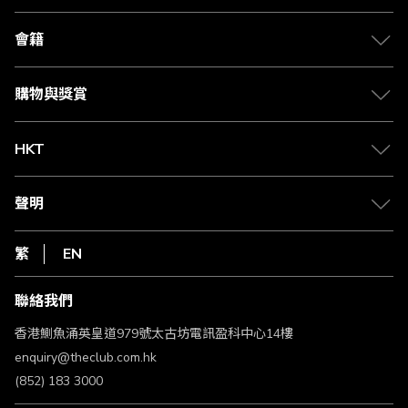
關於 The Club
合作夥伴
會籍
Citi The Club 信用卡
會籍及專屬禮遇
媒體中心
賺取積分
購物與獎賞
兌換禮遇
物流與配送
Club 積分助手
Club Shopping 商品領取站
HKT
積分兌換
退款政策
csl.
常見問題
1010
聲明
在線客服
網上行
私隱聲明
HKT
繁
EN
使用條款
條款及細則
聯絡我們
不歧視及不騷擾聲明
認可牌照及通告
香港鰂魚涌英皇道979號太古坊電訊盈科中心14樓
enquiry@theclub.com.hk
(852) 183 3000