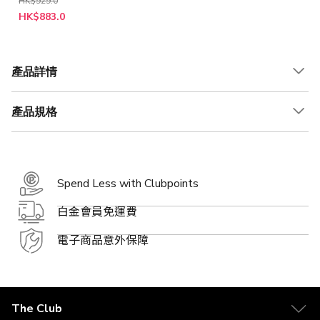
HK$929.0
特
HK$883.0
殊
價
格
產品詳情
產品規格
Spend Less with Clubpoints
白金會員免運費
電子商品意外保障
The Club