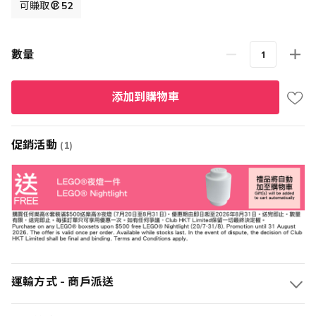
格
可賺取
52
數量
添加到購物車
促銷活動
(1)
運輸方式 - 商戶派送