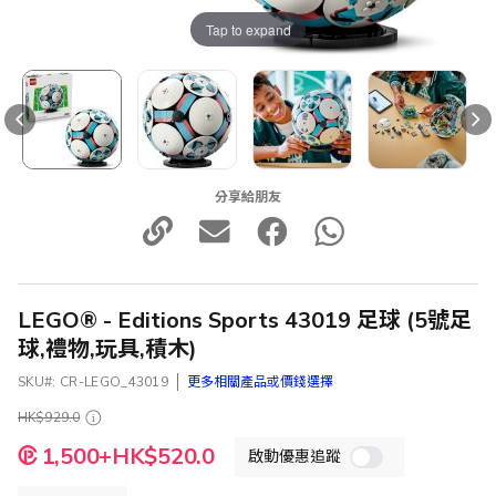
Tap to expand
分享給朋友
LEGO® - Editions Sports 43019 足球 (5號足
球,禮物,玩具,積木)
SKU
CR-LEGO_43019
更多相關產品或價錢選擇
HK$929.0
特
1,500+HK$520.0
啟動優惠追蹤
殊
價