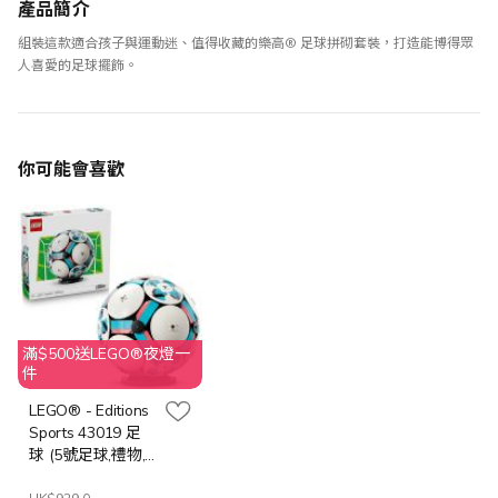
產品簡介
組裝這款適合孩子與運動迷、值得收藏的樂高® 足球拼砌套裝，打造能博得眾
人喜愛的足球擺飾。
你可能會喜歡
滿$500送LEGO®夜燈一
件
LEGO® - Editions
Sports 43019 足
球 (5號足球,禮物,
玩具,積木)