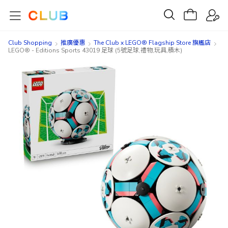
Club Shopping
推廣優惠
The Club x LEGO® Flagship Store 旗艦店
LEGO® - Editions Sports 43019 足球 (5號足球,禮物,玩具,積木)
Skip
Skip
to
to
the
the
end
beginning
of
of
the
the
images
images
gallery
gallery