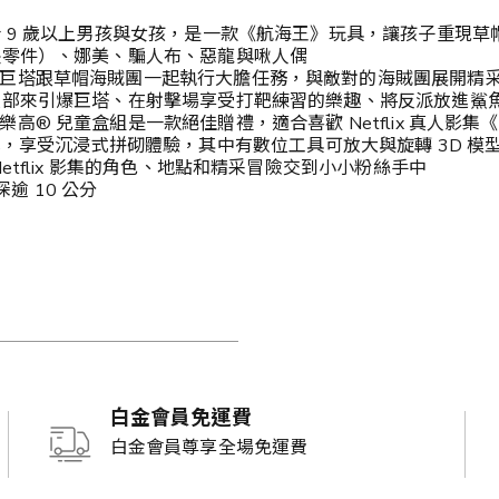
 9 歲以上男孩與女孩，是一款《航海王》玩具，讓孩子重現
長零件）、娜美、騙人布、惡龍與啾人偶
巨塔跟草帽海賊團一起執行大膽任務，與敵對的海賊團展開精
頂部來引爆巨塔、在射擊場享受打靶練習的樂趣、將反派放進鯊
® 兒童盒組是一款絕佳贈禮，適合喜歡 Netflix 真人影集
 應用程式，享受沉浸式拼砌體驗，其中有數位工具可放大與旋轉 3D
tflix 影集的角色、地點和精采冒險交到小小粉絲手中
深逾 10 公分
白金會員免運費
白金會員尊享全場免運費