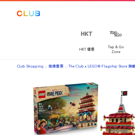
Tap & Go
HKT 優惠
Zone
Club Shopping
推廣優惠
The Club x LEGO® Flagship Store 
Skip
Skip
to
to
the
the
end
beginning
of
of
the
the
images
images
gallery
gallery