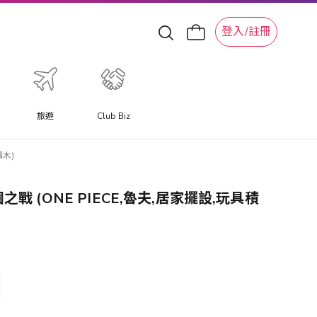
登入/註冊
旅遊
Club Biz
積木)
龍樂園之戰 (ONE PIECE,魯夫,居家擺設,玩具積