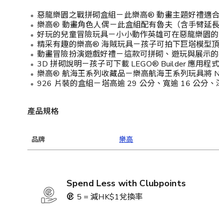
惡龍樂園之戰拼砌盒組－此樂高® 動畫主題好禮適合
樂高® 動畫角色人偶－此盒組配有魯夫（含手臂延
好玩的兒童冒險玩具－小小動作英雄可在惡龍樂園的
精采有趣的樂高® 海賊玩具－孩子可拍下巨塔模型
動畫冒險扮演遊戲好禮－這款可拼砌、遊玩與展示的樂高
3D 拼砌說明－孩子可下載 LEGO® Builder
樂高® 航海王系列收藏品－樂高航海王系列玩具將 Ne
926 片裝的盒組－塔高逾 29 公分、寬逾 16 公分、
產品規格
品牌
樂高
Spend Less with Clubpoints
5 = 減HK$1兌換率