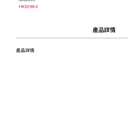
HK$629.0
特
HK$598.0
殊
價
格
產品詳情
產品詳情