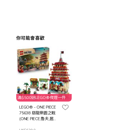
你可能會喜歡
滿$500送LEGO®夜燈一件
LEGO® - ONE PIECE
75638 惡龍樂園之戰
(ONE PIECE,魯夫,居家
擺設,玩具積木)