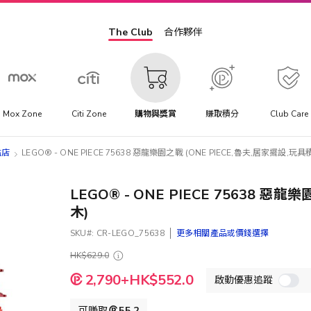
The Club
合作夥伴
Mox Zone
Citi Zone
購物與獎賞
賺取積分
Club Care
旗艦店
LEGO® - ONE PIECE 75638 惡龍樂園之戰 (ONE PIECE,魯夫,居家擺設,玩具
LEGO® - ONE PIECE 75638 惡
木)
SKU
CR-LEGO_75638
更多相關產品或價錢選擇
HK$629.0
特
2,790+HK$552.0
啟動優惠追蹤
殊
價
格
可賺取
55.2