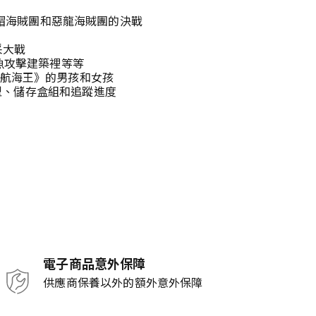
草帽海賊團和惡龍海賊團的決戰
采大戰
魚攻擊建築裡等等
《航海王》的男孩和女孩
 模型、儲存盒組和追蹤進度
電子商品意外保障
供應商保養以外的額外意外保障