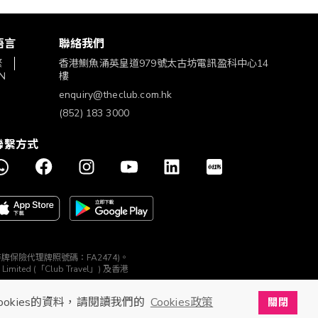
語言
聯絡我們
繁
香港鰂魚涌英皇道979號太古坊電訊盈科中心14
N
樓
enquiry@theclub.com.hk
(852) 183 3000
聯繫方式
構 (持牌保險代理牌照號碼：FA2474)。
ted (「Club Travel」) 及香港
ookies的資料，請閱讀我們的
Cookies政策
關閉