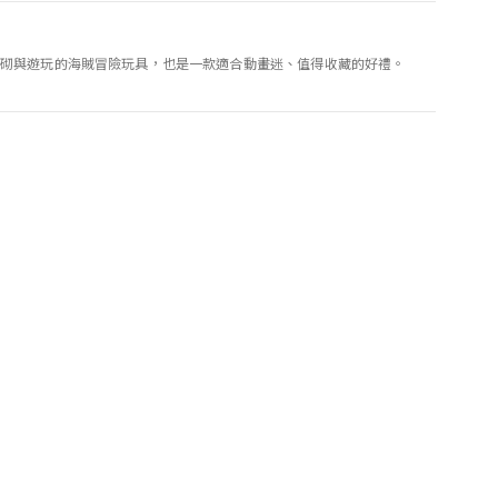
款可拼砌與遊玩的海賊冒險玩具，也是一款適合動畫迷、值得收藏的好禮。