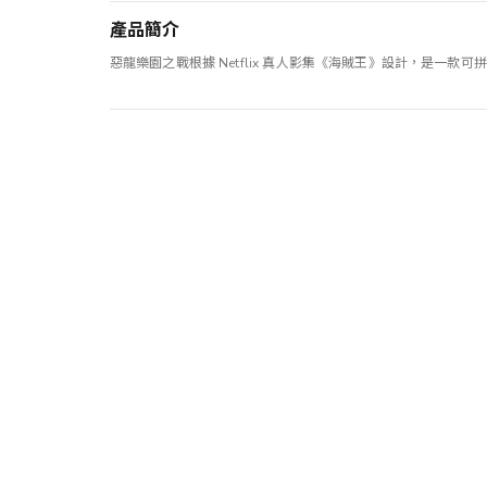
產品簡介
惡龍樂園之戰根據 Netflix 真人影集《海賊王》設計，是一