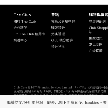
The Club
會籍
購物與獎
關於 The Club
會籍及專屬禮遇
物流與配送
合作夥伴
賺取積分
Club Shop
站
Citi The Club 信用卡
兌換禮遇
退款政策
媒體中心
Club 積分助手
常見問題
積分兌換
在線客服
Club Care 為 HKT Financial Services Limited (「HK
使用於此網站內所有對「保險」的提述、與所有保險產品及保險推廣均由 HKTIA 為你直接安排。Clu
電訊集團所有其他公司 (HKTIA除外) 並沒有就相關保險產品或推廣安排
© The Club 2026. 保留所有權利
繼續訪問/使用本網站，即表示閣下同意其使用cookies。要