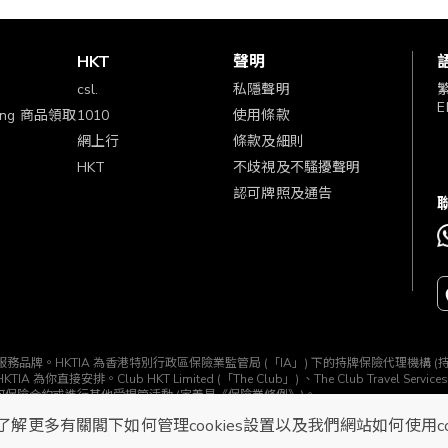
賞
HKT
聲明
csl.
私隱聲明
E
ping 商品領取
1010
使用條款
網上行
條款及細則
HKT
不歧視及不騷擾聲明
認可牌照及通告
TIA」) 所經營的一個服務品牌。HKTIA 為香港特別行政區保險業監管局 (「IA」) 下的持牌保險代理機
b HKT Limited (「The Club」) 、The Club Travel Services Limi
任何保險合約或進行其他受規管活動 (定義見《保險業條例》)。
了解更多有關閣下如何管理cookies設置以及我們網站如何使用c