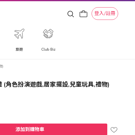
登入/註冊
旅遊
Club Biz
物)
達的婚禮 (角色扮演遊戲,居家擺設,兒童玩具,禮物)
添加到購物車