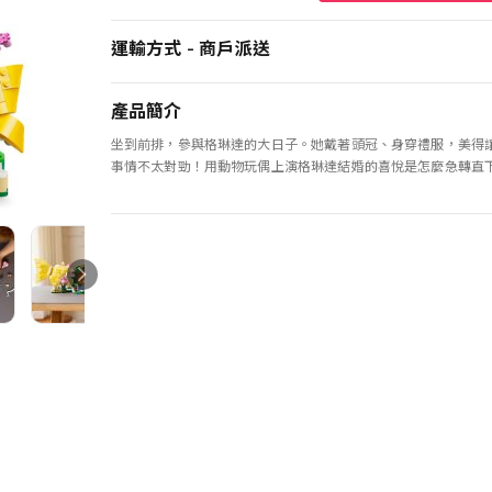
運輸方式 - 商戶派送
產品簡介
坐到前排，參與格琳達的大日子。她戴著頭冠、身穿禮服，美得
事情不太對勁！用動物玩偶上演格琳達結婚的喜悅是怎麼急轉直