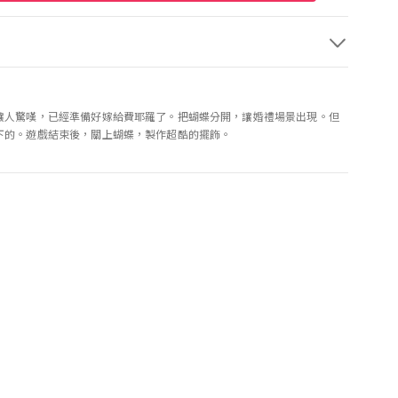
讓人驚嘆，已經準備好嫁給費耶羅了。把蝴蝶分開，讓婚禮場景出現。但
下的。遊戲結束後，關上蝴蝶，製作超酷的擺飾。