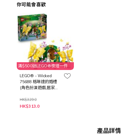
你可能會喜歡
滿$500送LEGO®夜燈一件
LEGO® - Wicked
75688 格琳達的婚禮
(角色扮演遊戲,居家擺
設,兒童玩具,禮物)
HK$329.0
特
HK$313.0
殊
價
格
產品詳情