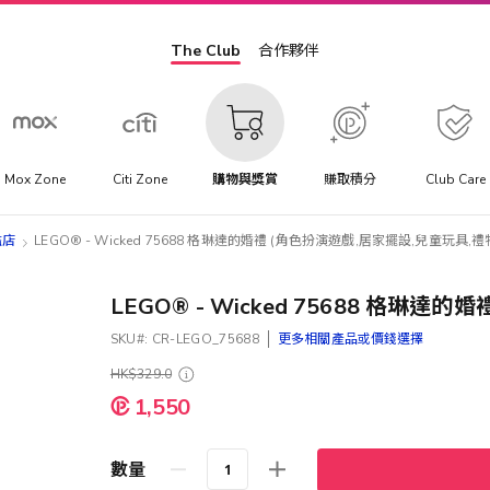
The Club
合作夥伴
Mox Zone
Citi Zone
購物與獎賞
賺取積分
Club Care
旗艦店
LEGO® - Wicked 75688 格琳達的婚禮 (角色扮演遊戲,居家擺設,兒童玩具,禮
LEGO® - Wicked 75688 格琳
SKU
CR-LEGO_75688
更多相關產品或價錢選擇
HK$329.0
特
1,550
殊
價
格
數量