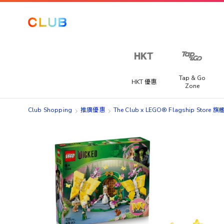
Tap & Go
HKT 優惠
Zone
Club Shopping
推廣優惠
The Club x LEGO® Flagship Store 
Skip
Skip
to
to
the
the
end
beginning
of
of
the
the
images
images
gallery
gallery