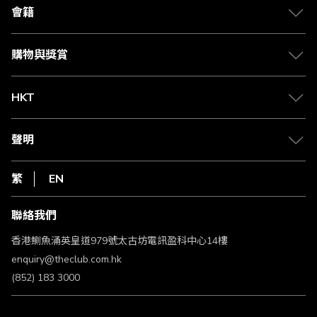
合作夥伴
會籍
Citi The Club 信用卡
會籍及專屬禮遇
媒體中心
賺取積分
購物與獎賞
兌換禮遇
物流與配送
Club 積分助手
Club Shopping 商品領取站
HKT
積分兌換
退款政策
csl.
常見問題
1010
聲明
在線客服
網上行
私隱聲明
HKT
繁
EN
使用條款
條款及細則
聯絡我們
不歧視及不騷擾聲明
認可牌照及通告
香港鰂魚涌英皇道979號太古坊電訊盈科中心14樓
enquiry@theclub.com.hk
(852) 183 3000