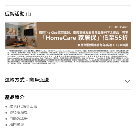
促銷活動
(1)
運輸方式 - 商戶派送
產品簡介
維他命C製造工廠
變頻壓縮機
自動製冰器
櫃門警號