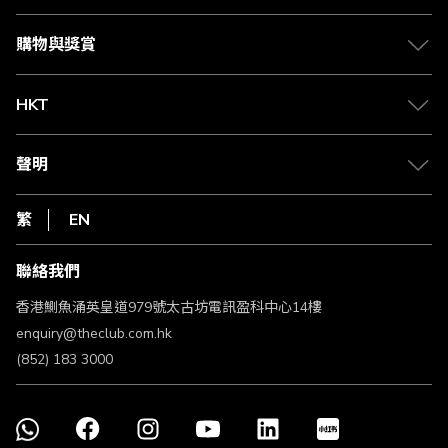
Citi The Club 信用卡
會籍及專屬禮遇
媒體中心
賺取積分
購物與獎賞
兌換禮遇
物流與配送
Club 積分助手
Club Shopping 商品領取站
HKT
積分兌換
退款政策
csl.
常見問題
1010
聲明
在線客服
網上行
私隱聲明
HKT
繁
EN
使用條款
條款及細則
聯絡我們
不歧視及不騷擾聲明
認可牌照及通告
香港鰂魚涌英皇道979號太古坊電訊盈科中心14樓
enquiry@theclub.com.hk
(852) 183 3000