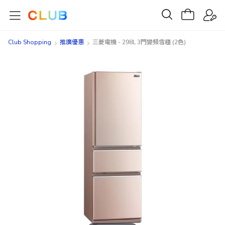
Club Shopping
推廣優惠
三菱電機 - 298L 3門變頻雪櫃 (2色)
Skip
Skip
to
to
the
the
end
beginning
of
of
the
the
images
images
gallery
gallery