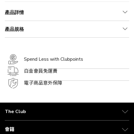
產品詳情
產品規格
Spend Less with Clubpoints
白金會員免運費
電子商品意外保障
The Club
關於 The Club
合作夥伴
會籍