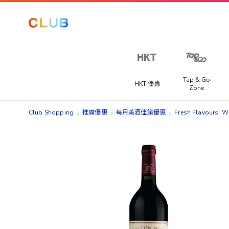
Tap & Go
HKT 優惠
Zone
Club Shopping
推廣優惠
每月美酒佳餚優惠
Fresh Flavours, Wi
Skip
Skip
to
to
the
the
end
beginning
of
of
the
the
images
images
gallery
gallery