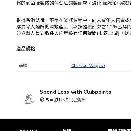
輕的葡萄藤製成的葡萄酒釀製而成。濃郁而深沉，散發
根據香港法律，不得在業務過程中，向未成年人售賣或
購買令人醺醉的酒類產品（以按體積計算含1.2%乙醇
如送遞人員對收件人的年齡有任何疑問(未滿18歲)，
產品規格
品牌
Chateau Margaux
Spend Less with Clubpoints
5 = 減HK$1兌換率