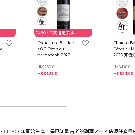
$480 / 6 支指定美酒
Chateau La Bastide
Chateau B
x
AOC Côtes du
Côtes du M
Marmandais 2022
2020 有機
HK$250.0
HK$430.0
特
特
HK$128.0
HK$318.0
殊
殊
價
價
格
格
aux是瑪歌酒莊的副酒，自1908年開始生產，是已知最古老的副酒之一