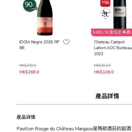
$480 / 6 支指定美酒
IDOIA Negre 2018, RP
Chateau Campot
88
Lafont AOC Bordeau
2023
HK$290.0
HK$250.0
特
特
HK$269.0
HK$128.0
殊
殊
價
價
格
格
產品詳情
產品詳情
Pavillon Rouge du Château Marg