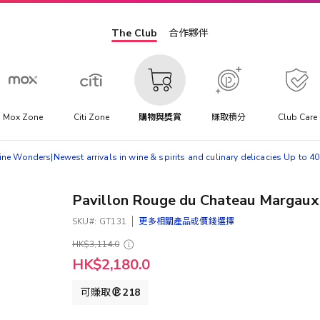
The Club
合作夥伴
Mox Zone
Citi Zone
購物與獎賞
賺取積分
Club Care
ne Wonders|​Newest arrivals in wine & spirits and culinary delicacies​ Up to 4
Pavillon Rouge du Chateau Margaux
SKU
GT131
更多相關產品或價錢選擇
HK$3,114.0
特
HK$2,180.0
殊
價
可賺取
218
格