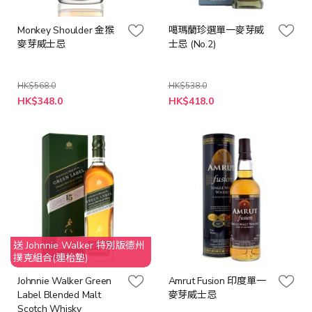
Monkey Shoulder 金猴
噶瑪蘭珍選單一麥芽威
麥芽威士忌
士忌 (No.2)
HK$568.0
HK$538.0
特
特
HK$348.0
HK$418.0
殊
殊
價
價
格
格
送 Johnnie Walker 特別版德州
撲克組合(連枱墊)
Johnnie Walker Green
Amrut Fusion 印度單一
Label Blended Malt
麥芽威士忌
Scotch Whisky