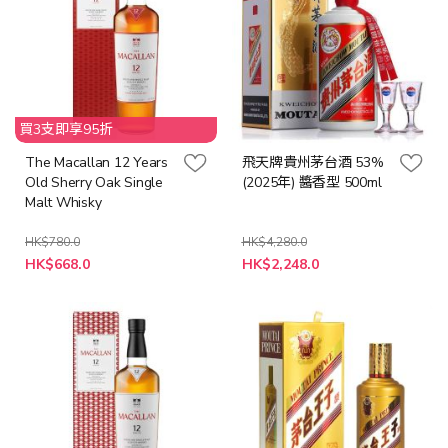
買3支即享95折
The Macallan 12 Years
飛天牌貴州茅台酒 53%
Old Sherry Oak Single
(2025年) 醬香型 500ml
Malt Whisky
HK$780.0
HK$4,280.0
特
特
HK$668.0
HK$2,248.0
殊
殊
價
價
格
格