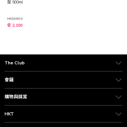
型 500ml
HK$580.0
特
2,100
殊
價
格
The Club
關於 The Club
合作夥伴
會籍
Citi The Club 信用卡
會籍及專屬禮遇
媒體中心
賺取積分
購物與獎賞
兌換禮遇
物流與配送
Club 積分助手
Club Shopping 商品領取站
HKT
積分兌換
退款政策
csl.