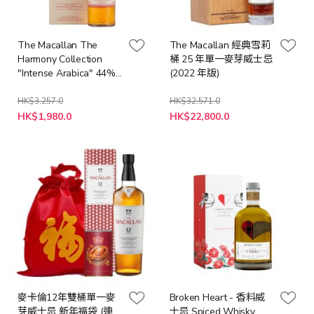
The Macallan The
The Macallan 經典雪莉
Harmony Collection
桶 25 年單一麥芽威士忌
"Intense Arabica" 44%
(2022 年版)
單一麥芽威士忌
HK$3,257.0
HK$32,571.0
特
特
HK$1,980.0
HK$22,800.0
殊
殊
價
價
格
格
麥卡倫12年雙桶單一麥
Broken Heart - 香料威
芽威士忌 新年福袋 (連
士忌 Spiced Whisky