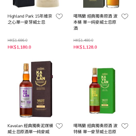
Highland Park 15年維京
噶瑪蘭 經典獨奏原酒 波
之心單一麥芽威士忌
本桶 單一純麥威士忌原
酒
HK$1,686.0
HK$1,480.0
特
特
HK$1,180.0
HK$1,128.0
殊
殊
價
價
格
格
Kavalan 經典獨奏泥煤桶
噶瑪蘭 經典獨奏原酒 波
威士忌原酒單一純麥威
特桶 單一麥芽威士忌原