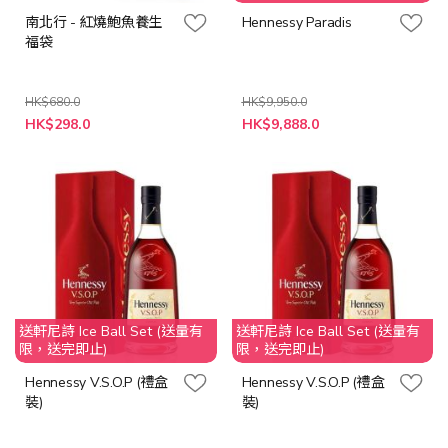
南北行 - 紅燒鮑魚養生
Hennessy Paradis
福袋
HK$680.0
HK$9,950.0
特
特
HK$298.0
HK$9,888.0
殊
殊
價
價
格
格
送軒尼詩 Ice Ball Set (送量有
送軒尼詩 Ice Ball Set (送量有
限，送完即止)
限，送完即止)
Hennessy V.S.O.P (禮盒
Hennessy V.S.O.P (禮盒
裝)
裝)