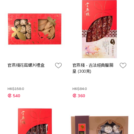
官燕棧花菇螺片禮盒
官燕棧 - 古法經典臘腸
皇 (300克)
HK$158.0
HK$84.0
特
特
540
360
殊
殊
價
價
格
格