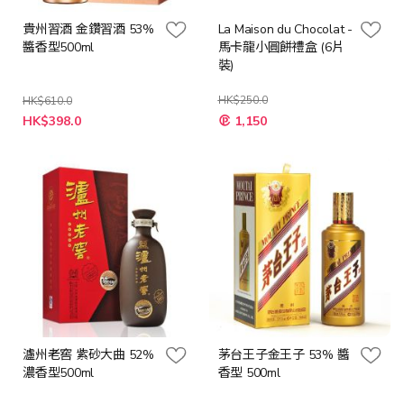
貴州習酒 金鑽習酒 53%
La Maison du Chocolat -
醬香型500ml
馬卡龍小圓餅禮盒 (6片
裝)
HK$250.0
HK$610.0
特
特
HK$398.0
1,150
殊
殊
價
價
格
格
瀘州老窖 紫砂大曲 52%
茅台王子金王子 53% 醬
濃香型500ml
香型 500ml