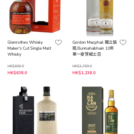
Glenrothes Whisky
Gordon Macphail 獨立裝
Maker's Cut Single Malt
瓶 Bunnahabhain 10年
Whisky
單一麥芽威士忌
HK$690.0
HK$1,769.0
特
特
HK$638.0
HK$1,238.0
殊
殊
價
價
格
格