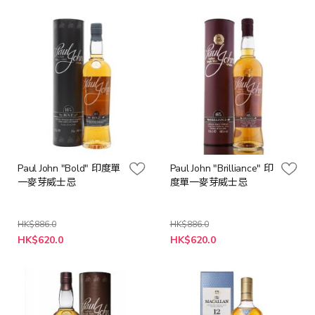
價
價
格
格
Paul John "Bold" 印度單
Paul John "Brilliance" 印
一麥芽威士忌
度單一麥芽威士忌
HK$886.0
HK$886.0
特
特
HK$620.0
HK$620.0
殊
殊
價
價
格
格