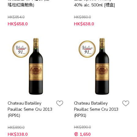
瑤柱紅燒鮑魚)
40% alc. 500ml [禮盒]
HK$854.0
HK$860.0
特
特
HK$658.0
HK$638.0
殊
殊
價
價
格
格
Chateau Batailley
Chateau Batailley
Pauillac 5eme Cru 2013
Pauillac 5eme Cru 2013
(RP91)
(RP91)
HK$890.0
HK$890.0
特
特
HK$338.0
1,650
殊
殊