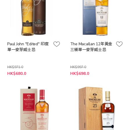
Paul John "Edited" 印度
The Macallan 12年黃金
單一麥芽威士忌
三桶單一麥芽威士忌
HK$971.0
HK$997.0
特
特
HK$680.0
HK$698.0
殊
殊
價
價
格
格