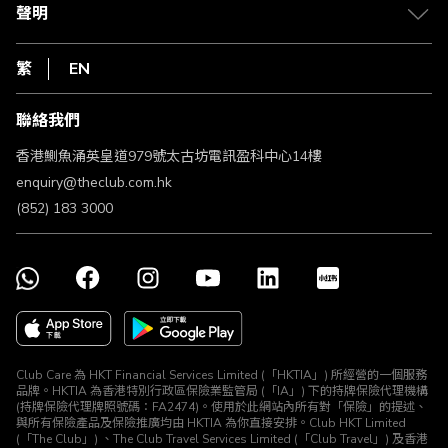
常見問題
1010
聲明
在線客服
網上行
私隱聲明
HKT
繁
EN
使用條款
條款及細則
聯絡我們
不歧視及不騷擾聲明
認可牌照及通告
香港鰂魚涌英皇道979號太古坊電訊盈科中心14樓
enquiry@theclub.com.hk
(852) 183 3000
Club Care 為 HKT Financial Services Limited (「HKTIA」) 所經營的一個服務
品牌。HKTIA 為香港特別行政區保險業監管局 (「IA」) 下的持牌保險代理機構
(持牌保險代理牌照號碼：FA2474)。使用於此網站內所有對「保險」的提述、
與所有保險產品及保險推廣均由 HKTIA 為你直接安排。Club HKT Limited
(「The Club」) 、The Club Travel Services Limited (「Club Travel」) 及香港