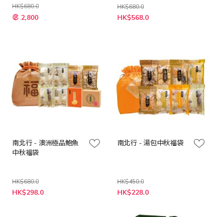
HK$680.0
HK$680.0
特
特
2,800
HK$568.0
殊
殊
價
價
格
格
南北行 - 澳洲極品鮑魚
南北行 - 湯包中秋福袋
中秋福袋
HK$680.0
HK$450.0
特
特
HK$298.0
HK$228.0
殊
殊
價
價
格
格