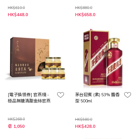
HK$610.0
HK$880.0
特
特
HK$448.0
HK$658.0
殊
殊
價
價
格
格
[電子換領券] 官燕棧 -
茅台迎賓 (紫) 53% 醬香
極品無糖清甜金絲官燕
型 500ml
HK$268.0
HK$580.0
特
特
1,050
HK$428.0
殊
殊
價
價
格
格