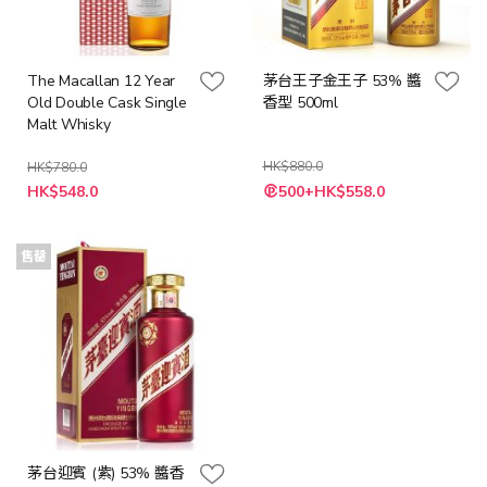
The Macallan 12 Year
茅台王子金王子 53% 醬
Old Double Cask Single
香型 500ml
Malt Whisky
HK$880.0
HK$780.0
特
特
HK$548.0
500+HK$558.0
殊
殊
價
價
格
格
售罄
茅台迎賓 (紫) 53% 醬香