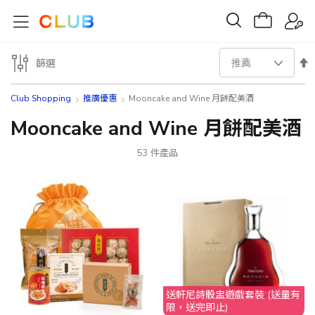
設
篩選
置
Club Shopping
推廣優惠
Mooncake and Wine 月餅配美酒
降
Mooncake and Wine 月餅配美酒
序
53
件產品
方
向
送軒尼詩骰盅遊戲套裝 (送量有
限，送完即止)