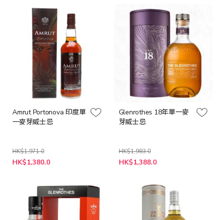
格
格
Amrut Portonova 印度單
Glenrothes 18年單一麥
一麥芽威士忌
芽威士忌
HK$1,971.0
HK$1,983.0
特
特
HK$1,380.0
HK$1,388.0
殊
殊
價
價
格
格