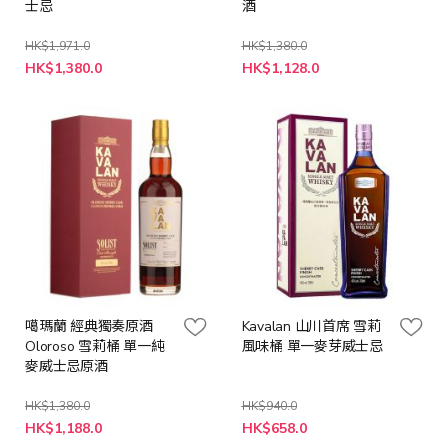
士忌
酒
HK$1,971.0
HK$1,380.0
特
特
HK$1,380.0
HK$1,128.0
殊
殊
價
價
格
格
噶瑪蘭 經典獨奏原酒
Kavalan 山川首席 雪莉
Oloroso 雪莉桶 單一純
風味桶 單一麥芽威士忌
麥威士忌原酒
HK$1,380.0
HK$940.0
特
特
HK$1,188.0
HK$658.0
殊
殊