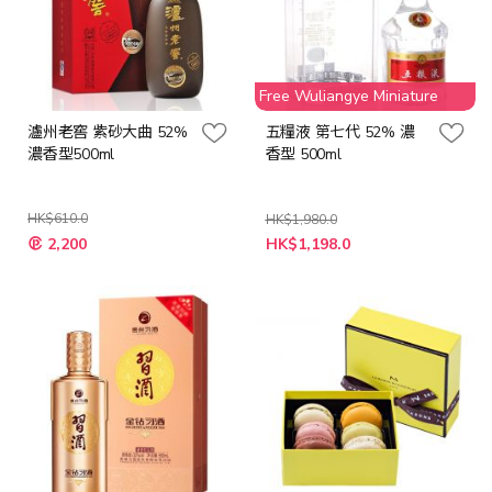
Free Wuliangye Miniature
瀘州老窖 紫砂大曲 52%
五糧液 第七代 52% 濃
濃香型500ml
香型 500ml
HK$610.0
HK$1,980.0
特
特
2,200
HK$1,198.0
殊
殊
價
價
格
格