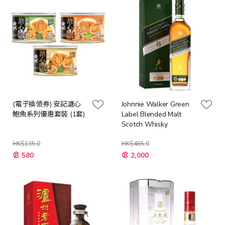
(電子換領券) 安記溏心
Johnnie Walker Green
鮑魚系列優惠套裝 (1套)
Label Blended Malt
Scotch Whisky
HK$135.0
HK$465.0
特
特
580
2,000
殊
殊
價
價
格
格