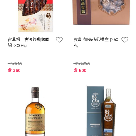
官燕棧 - 古法經典鵝膶
雲豐-御品花菇禮盒 (250
腸 (300克)
克)
HK$84.0
HK$138.0
特
特
360
500
殊
殊
價
價
格
格