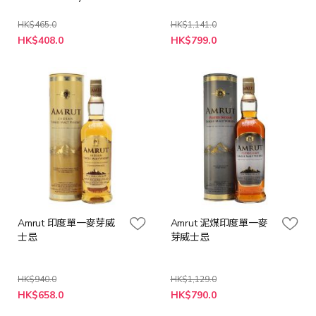
HK$465.0
HK$1,141.0
特
特
HK$408.0
HK$799.0
殊
殊
價
價
格
格
Amrut 印度單一麥芽威
Amrut 泥煤印度單一麥
士忌
芽威士忌
HK$940.0
HK$1,129.0
特
特
HK$658.0
HK$790.0
殊
殊
價
價