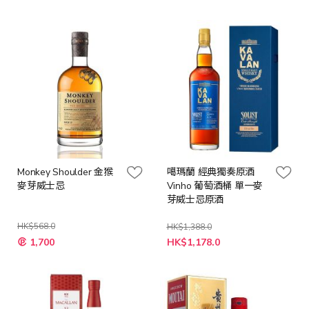
價
價
格
格
Monkey Shoulder 金猴
噶瑪蘭 經典獨奏原酒
麥芽威士忌
Vinho 葡萄酒桶 單一麥
芽威士忌原酒
HK$568.0
HK$1,388.0
特
特
1,700
HK$1,178.0
殊
殊
價
價
格
格