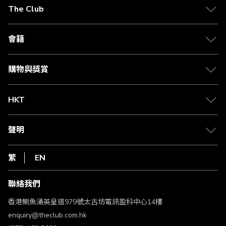
在
The Club
閱
關於 The Club
讀
合作夥伴
會籍
頁
Citi The Club 信用卡
會籍及專屬禮遇
媒體中心
賺取積分
購物與獎賞
兌換禮遇
物流與配送
Club 積分助手
Club Shopping 商品領取站
HKT
積分兌換
退款政策
csl.
常見問題
1010
聲明
在線客服
網上行
私隱聲明
HKT
繁
EN
使用條款
條款及細則
聯絡我們
不歧視及不騷擾聲明
認可牌照及通告
香港鰂魚涌英皇道979號太古坊電訊盈科中心14樓
enquiry@theclub.com.hk