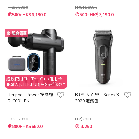
HK$8,388.0
HK$11,888.0
特
特
500+HK$6,180.0
500+HK$7,190.0
殊
殊
價
價
格
格
組合優惠
結賬使用Citi The Club信用卡
並輸入[CITICLUB]享95折優惠*
Renpho - Power 按摩槍
BRAUN 百靈 - Series 3
R-C001-BK
3020 電鬚刨
HK$1,299.0
HK$798.0
特
特
800+HK$680.0
3,250
殊
殊
價
價
格
格