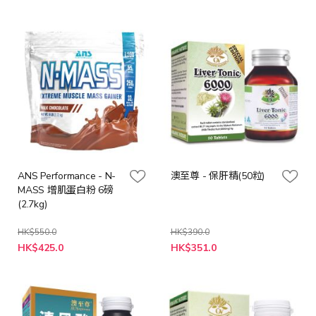
ANS Performance - N-
澳至尊 - 保肝精(50粒)
MASS 增肌蛋白粉 6磅
(2.7kg)
HK$550.0
HK$390.0
特
HK$425.0
HK$351.0
殊
價
格