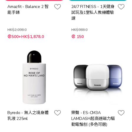
優惠
Amazfit - Balance 2 智
24/7 FITNESS - 1天健身
能手錶
試玩及1堂私人教練體驗
課
HK$2,098.0
HK$988.0
特
特
500+HK$1,878.0
150
殊
殊
價
價
格
格
Byredo - 無人之境身體
樂聲 - ES-CM3A
乳液 225ml
LAMDASH超高速磁力驅
動電鬚刨 (多色可選)