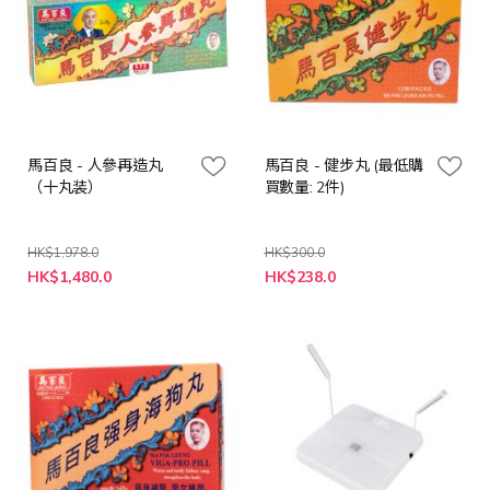
馬百良 - 人參再造丸
馬百良 - 健步丸 (最低購
（十丸装）
買數量: 2件)
HK$1,978.0
HK$300.0
特
特
HK$1,480.0
HK$238.0
殊
殊
價
價
格
格