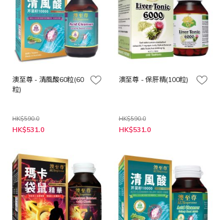
澳至尊 - 清風酸60粒(60
澳至尊 - 保肝精(100粒)
粒)
HK$590.0
HK$590.0
特
特
HK$531.0
HK$531.0
殊
殊
價
價
格
格