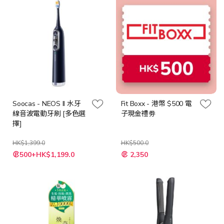
Soocas - NEOS II 水牙
Fit Boxx - 港幣 $500 電
線音波電動牙刷 [多色選
子現金禮劵
擇]
HK$1,399.0
HK$500.0
特
500+HK$1,199.0
2,350
殊
價
格