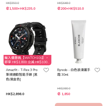
HK$550.0
HK$648.0
特
1,500+HK$235.0
200+HK$510.0
殊
價
格
輸入優惠碼【WATCH100】，
即享 HK$1,800 立減 HK$100
優惠
Amazfit - T-Rex 3 Pro
Byredo - 白色浪漫護手
軍規運動智能手錶 [黑
霜 30ml
色/黑金色]
HK$380.0
特
HK$2,898.0
1,850
殊
價
格