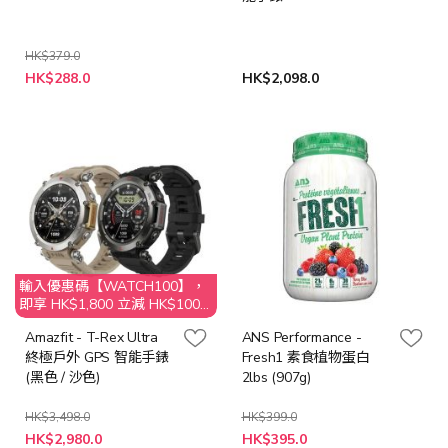
HK$379.0
特
HK$288.0
HK$2,098.0
殊
價
格
輸入優惠碼【WATCH100】，
即享 HK$1,800 立減 HK$100
優惠
Amazfit - T-Rex Ultra
ANS Performance -
終極戶外 GPS 智能手錶
Fresh1 素食植物蛋白
(黑色 / 沙色)
2lbs (907g)
HK$3,498.0
HK$399.0
HK$2,980.0
HK$395.0