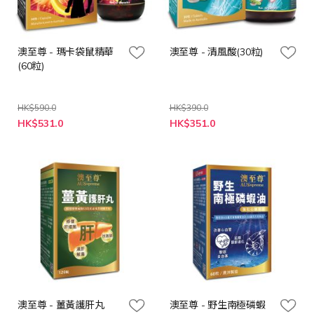
澳至尊 - 瑪卡袋鼠精華
澳至尊 - 清風酸(30粒)
(60粒)
HK$590.0
HK$390.0
特
特
HK$531.0
HK$351.0
殊
殊
價
價
格
格
澳至尊 - 薑黃護肝丸
澳至尊 - 野生南極磷蝦