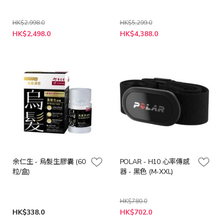
HK$2,998.0
HK$5,299.0
特
特
HK$2,498.0
HK$4,388.0
殊
殊
價
價
格
格
余仁生 - 烏髮生膠囊 (60
POLAR - H10 心率傳感
粒/盒)
器 - 黑色 (M-XXL)
HK$780.0
特
HK$338.0
HK$702.0
殊