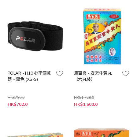
價
格
POLAR - H10 心率傳感
馬百良 - 安宮牛黃丸
器 - 黑色 (XS-S)
（六丸裝）
HK$780.0
HK$1,728.0
特
特
HK$702.0
HK$1,500.0
殊
殊
價
價
格
格