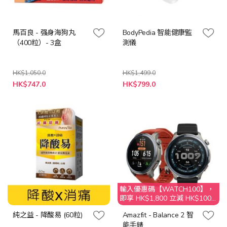
馬百良 - 强身海狗丸
BodyPedia 智能健康監
（400粒）- 3盒
測儀
HK$1,050.0
HK$1,499.0
特
特
HK$747.0
HK$799.0
殊
殊
價
價
格
格
輸入優惠碼【WATCH100】，
即享 HK$1,800 立減 HK$100
優惠
純之益 - 降酸易 (60粒)
Amazfit - Balance 2 智
能手錶