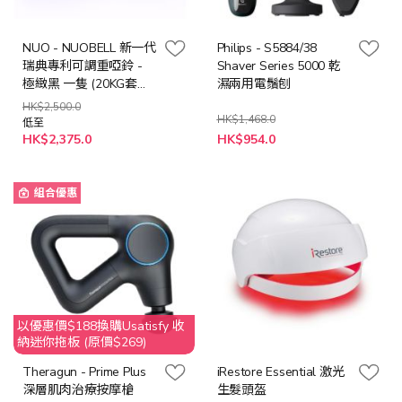
NUO - NUOBELL 新一代
Philips - S5884/38
瑞典專利可調重啞鈴 -
Shaver Series 5000 乾
極緻黑 一隻 (20KG套裝/
濕兩用電鬚刨
32KG套裝)
HK$2,500.0
HK$1,468.0
低至
特
HK$2,375.0
HK$954.0
殊
價
格
組合優惠
以優惠價$188換購Usatisfy 收
納迷你拖板 (原價$269)
Theragun - Prime Plus
iRestore Essential 激光
深層肌肉治療按摩槍
生髮頭盔