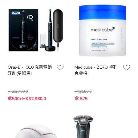
Oral-B - iO10 充電電動
Medicube - ZERO 毛孔
牙刷(星際黑)
爽膚棉
HK$3,799.0
HK$150.0
特
特
500+HK$2,980.0
575
殊
殊
價
價
格
格