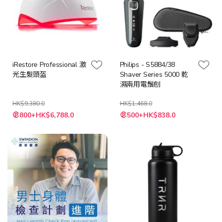
iRestore Professional 激
Philips - S5884/38
光生髮頭盔
Shaver Series 5000 乾
濕兩用電鬚刨
HK$9,380.0
HK$1,468.0
特
特
800+HK$6,788.0
500+HK$838.0
殊
殊
價
價
格
格