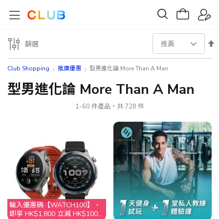
設
篩選
置
Club Shopping
推廣優惠
型男進化論 More Than A Man
降
型男進化論 More Than A Man
序
1
-
60
件產品，共
728
件
方
向
輸入優惠碼【WATCH100】，
即享 HK$1,800 立減 HK$100