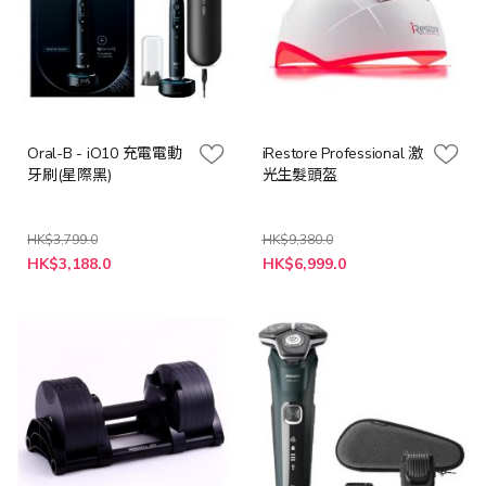
Oral-B - iO10 充電電動
iRestore Professional 激
牙刷(星際黑)
光生髮頭盔
HK$3,799.0
HK$9,380.0
特
特
HK$3,188.0
HK$6,999.0
殊
殊
價
價
格
格