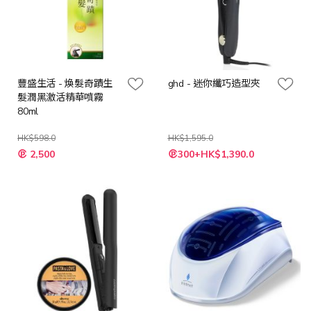
豐盛生活 - 煥髮奇蹟生
ghd - 迷你纖巧造型夾
髮潤黑激活精華噴霧
80ml
HK$598.0
HK$1,595.0
特
特
2,500
300+HK$1,390.0
殊
殊
價
價
格
格