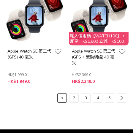
輸入優惠碼【WATCH100】，
即享 HK$1,800 立減 HK$100
優惠
Apple Watch SE 第三代
Apple Watch SE 第三代
(GPS) 40 毫米
(GPS + 流動網絡) 40 毫
米
HK$1,999.0
HK$2,399.0
HK$1,949.0
HK$2,349.0
頁
您
頁
頁
頁
頁
頁
下
1
2
3
4
5
面
當
面
面
面
面
面
一
前
步
正