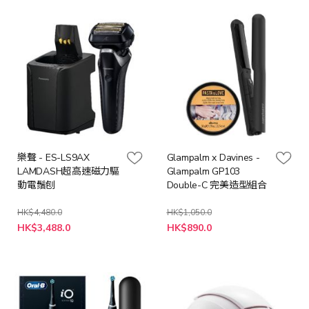
格
格
樂聲 - ES-LS9AX
Glampalm x Davines -
LAMDASH超高速磁力驅
Glampalm GP103
動電鬚刨
Double-C 完美造型組合
HK$4,480.0
HK$1,050.0
特
特
HK$3,488.0
HK$890.0
殊
殊
價
價
格
格