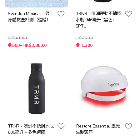
Swindon Medical - 男士
TRNR - 澳洲運動不鏽鋼
身體檢查計劃（進階）
水瓶 946毫升 (黑色) -
SPT1
HK$4,180.0
HK$329.0
特
特
500+HK$3,800.0
1,300
殊
殊
價
價
格
格
TRNR - 澳洲不銹鋼水瓶
iRestore Essential 激光
600毫升 - 多色選擇
生髮頭盔