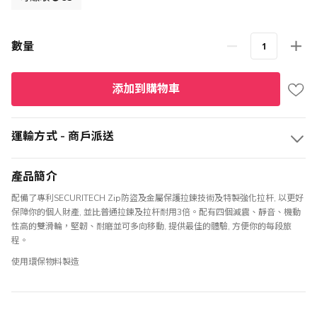
格
數量
添加到購物車
運輸方式 - 商戶派送
產品簡介
配備了專利SECURITECH Zip防盜及金屬保護拉鍊技術及特製強化拉杆, 以更好
保障你的個人財產, 並比普通拉鍊及拉杆耐用3倍。配有四個減震、靜音、機動
性高的雙滑輪，堅韌、耐磨並可多向移動, 提供最佳的體驗, 方便你的每段旅
程。
使用環保物料製造