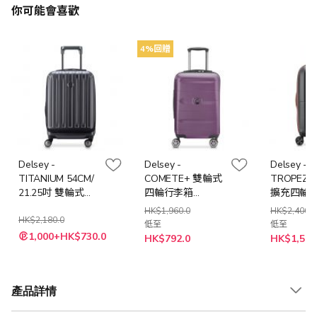
你可能會喜歡
4%回贈
Delsey -
Delsey -
Delsey - 
TITANIUM 54CM/
COMETE+ 雙輪式
TROPEZ
21.25吋 雙輪式四
四輪行李箱
擴充四輪
輪行李箱/ 行李喼 -
(55cm/67cm/77cm
(多款尺寸
HK$1,960.0
HK$2,400.0
石墨
HK$2,180.0
)(暗紫色/黑色/綠
擇)
低至
低至
特
色)
1,000+HK$730.0
HK$792.0
HK$1,512
殊
價
格
產品詳情