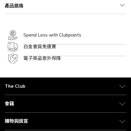
產品規格
Spend Less with Clubpoints
白金會員免運費
電子商品意外保障
The Club
關於 The Club
合作夥伴
會籍
Citi The Club 信用卡
會籍及專屬禮遇
媒體中心
賺取積分
購物與獎賞
兌換禮遇
物流與配送