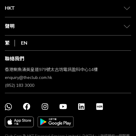
Club 積分助手
Club Shopping 商品領取站
HKT
積分兌換
退款政策
csl.
常見問題
1010
聲明
在線客服
網上行
私隱聲明
HKT
繁
EN
使用條款
條款及細則
聯絡我們
不歧視及不騷擾聲明
認可牌照及通告
香港鰂魚涌英皇道979號太古坊電訊盈科中心14樓
enquiry@theclub.com.hk
(852) 183 3000