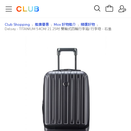
Club Shopping
推廣優惠
Mox 好物推介
精選好物
Delsey - TITANIUM 54CM/ 21.25吋 雙輪式四輪行李箱/ 行李喼 - 石墨
Skip
Skip
to
to
the
the
end
beginning
of
of
the
the
images
images
gallery
gallery