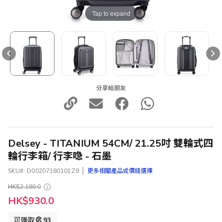
Tap to expand
分享給朋友
Delsey - TITANIUM 54CM/ 21.25吋 雙輪式四
輪行李箱/ 行李喼 - 石墨
SKU
D00207180101Z9
更多相關產品或價錢選擇
HK$2,180.0
特
HK$930.0
殊
價
可賺取
93