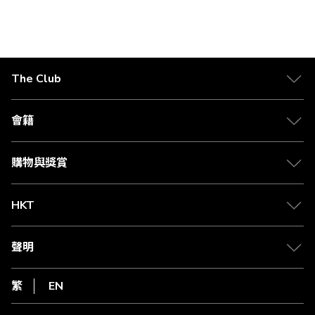
價
格
The Club
關於 The Club
合作夥伴
會籍
Citi The Club 信用卡
會籍及專屬禮遇
媒體中心
賺取積分
購物與獎賞
兌換禮遇
物流與配送
Club 積分助手
Club Shopping 商品領取站
HKT
積分兌換
退款政策
csl.
常見問題
1010
聲明
在線客服
網上行
私隱聲明
HKT
繁
EN
使用條款
條款及細則