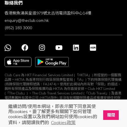
聯絡我們
不歧視及不騷擾聲明
認可牌照及通告
香港鰂魚涌英皇道979號太古坊電訊盈科中心14樓
enquiry@theclub.com.hk
(852) 183 3000
Club Care 為 HKT Financial Services Limited (「HKTIA」) 所經營的一個服務
品牌。HKTIA 為香港特別行政區保險業監管局 (「IA」) 下的持牌保險代理機構
(持牌保險代理牌照號碼：FA2474)。使用於此網站內所有對「保險」的提述、
與所有保險產品及保險推廣均由 HKTIA 為你直接安排。Club HKT Limited
(「The Club」) 、The Club Travel Services Limited (「Club Travel」) 及香港
電訊集團所有其他公司 (HKTIA除外) 並沒有就相關保險產品或推廣安排任何保
險合約或進行其他受規管活動 (定義見《保險業條例》)。
繼續訪問/使用本網站，即表示閣下同意其使
© The Club 2026. 保留所有權利
用cookies。要了解更多有關閣下如何管理
關閉
cookies設置以及我們網站如何使用cookies的
立即下載The Club手機app
開啟
資料，請閱讀我們的
Cookies政策
展開屬於你的獎賞之旅