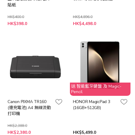
貼紙
HK$400.0
HK$4,896.0
特
特
HK$398.0
HK$4,498.0
殊
殊
價
價
格
格
送 智能藍牙鍵盤 及 Magic-
Pencil
Canon PIXMA TR160
HONOR MagicPad 3
(連充電池) A4 無線流動
(16GB+512GB)
打印機
HK$2,388.0
特
HK$2,380.0
HK$5,499.0
殊