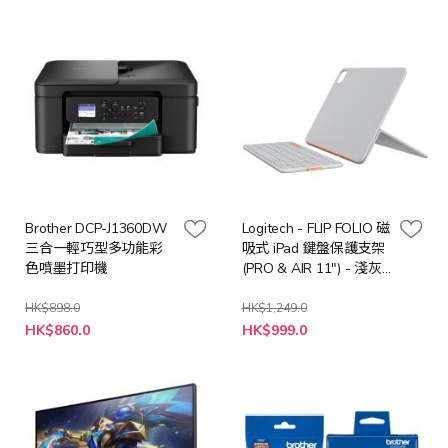
格
格
Brother DCP-J1360DW
Logitech - FLIP FOLIO 磁
三合一輕巧型多功能彩
吸式 iPad 鍵盤保護支架
色噴墨打印機
(PRO & AIR 11") - 淺灰
色
HK$898.0
HK$1,249.0
特
特
HK$860.0
HK$999.0
殊
殊
價
價
格
格