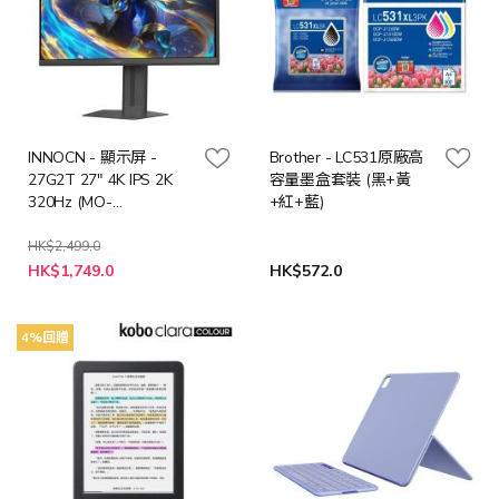
INNOCN - 顯示屏 -
Brother - LC531原廠高
27G2T 27" 4K IPS 2K
容量墨盒套裝 (黑+黃
320Hz (MO-
+紅+藍)
IN27G2T/LB-MON)
HK$2,499.0
特
HK$1,749.0
HK$572.0
殊
價
格
4%回贈