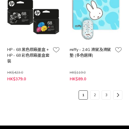
HP - 68 黑色原廠墨盒 +
miffy - 2.4G 滑鼠及滑鼠
HP - 68 彩色原廠墨盒套
墊 (多色選擇)
裝
HK$423.0
HK$119.0
特
HK$379.0
HK$89.0
殊
價
格
頁
您
頁
頁
頁
下
1
2
3
面
當
面
面
面
一
前
步
正