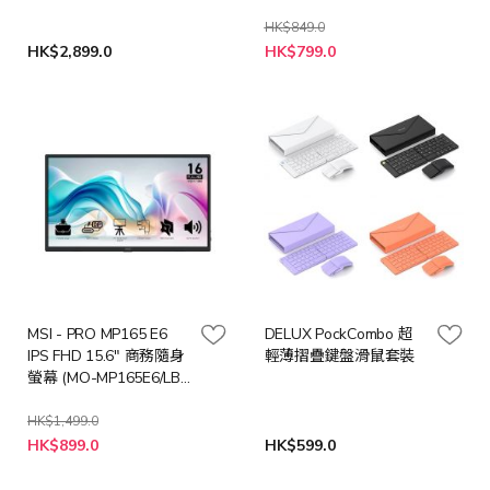
HK$849.0
特
HK$2,899.0
HK$799.0
殊
價
格
MSI - PRO MP165 E6
DELUX PockCombo 超
IPS FHD 15.6" 商務隨身
輕薄摺疊鍵盤滑鼠套裝
螢幕 (MO-MP165E6/LB-
MON)
HK$1,499.0
特
HK$899.0
HK$599.0
殊
價
格