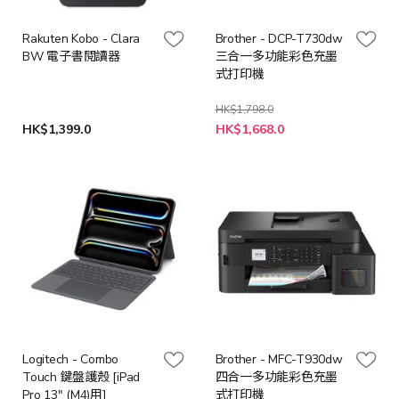
Rakuten Kobo - Clara
Brother - DCP-T730dw
BW 電子書閱讀器
三合一多功能彩色充墨
式打印機
HK$1,798.0
特
HK$1,399.0
HK$1,668.0
殊
價
格
Logitech - Combo
Brother - MFC-T930dw
Touch 鍵盤護殼 [iPad
四合一多功能彩色充墨
Pro 13" (M4)用]
式打印機