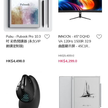
Pubu - Pubook Pro 10.3
INNOCN - 45" DQHD
吋 彩色閱讀器 (永久VIP
VA 120Hz 1500R 32:9
飽讀定制版)
曲面顯示屏 - 45C1R
(MO-IN45C1R/LB-MON)
HK$5,499.0
特
HK$4,498.0
HK$4,299.0
殊
價
格