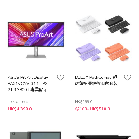
價
格
ASUS ProArt Display
DELUX PockCombo 超
PA34VCNV 34.1'' IPS
輕薄摺疊鍵盤滑鼠套裝
21:9 3800R 專業顯示器
(MO-AP34VCN+LB-
MON)
HK$599.0
HK$4,999.0
特
HK$4,399.0
100+HK$510.0
殊
價
格