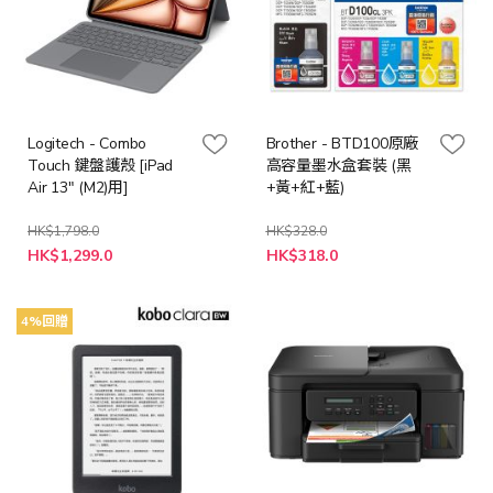
Logitech - Combo
Brother - BTD100原廠
Touch 鍵盤護殼 [iPad
高容量墨水盒套裝 (黑
Air 13" (M2)用]
+黃+紅+藍)
HK$1,798.0
HK$328.0
特
特
HK$1,299.0
HK$318.0
殊
殊
價
價
格
格
4%回贈