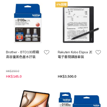
4%回贈
Brother - BTD100原廠
Rakuten Kobo Elipsa 2E
高容量黑色墨水孖裝
電子書閱讀器套裝
HK$150.0
特
HK$145.0
HK$3,500.0
殊
價
格