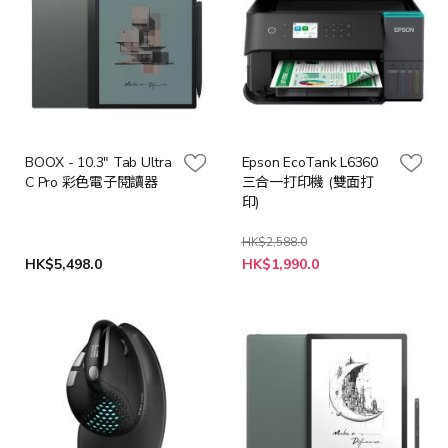
BOOX - 10.3" Tab Ultra
Epson EcoTank L6360
C Pro 彩色電子閱讀器
三合一打印機 (雙面打
印)
HK$2,588.0
特
HK$5,498.0
HK$1,990.0
殊
價
格