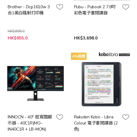
Brother - Dcp1610w 3
Pubu - Pubook 2 7.8吋
合1黑白鐳射打印機
彩色電子書閱讀器
HK$898.0
特
HK$855.0
HK$3,698.0
殊
價
格
4%回贈
INNOCN - 40" 超寬闊顯
Rakuten Kobo - Libra
示器 - 40C1R(MO-
Colour 電子書閱讀器 (2
IN40C1R + LB-MON)
色)