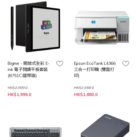
Bigme - 開放式全彩 E-
Epson EcoTank L4366
ink 電子閱讀平板套裝
三合一打印機 (雙面打
(B751C 國際版)
印)
HK$2,999.0
HK$2,388.0
特
特
HK$1,999.0
HK$1,880.0
殊
殊
價
價
格
格