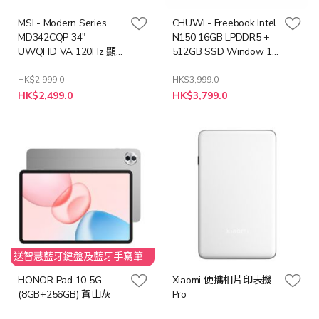
MSI - Modern Series
CHUWI - Freebook Intel
MD342CQP 34"
N150 16GB LPDDR5 +
UWQHD VA 120Hz 顯
512GB SSD Window 11
示器 (MO-
Home (NB-
MD34CQP/CE-
CFBN150+LB-PCNB) 輕
HK$2,999.0
HK$3,999.0
特
特
MNBC06U/LB-MON)
薄筆記型電腦
HK$2,499.0
HK$3,799.0
殊
殊
價
價
格
格
送智慧藍牙鍵盤及藍牙手寫筆
HONOR Pad 10 5G
Xiaomi 便攜相片印表機
(8GB+256GB) 蒼山灰
Pro