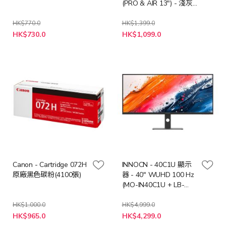
(PRO & AIR 13") - 淺灰
色
HK$770.0
HK$1,399.0
特
特
HK$730.0
HK$1,099.0
殊
殊
價
價
格
格
Canon - Cartridge 072H
INNOCN - 40C1U 顯示
原廠黑色碳粉(4100張)
器 - 40" WUHD 100 Hz
(MO-IN40C1U + LB-
MON)
HK$1,000.0
HK$4,999.0
特
特
HK$965.0
HK$4,299.0
殊
殊