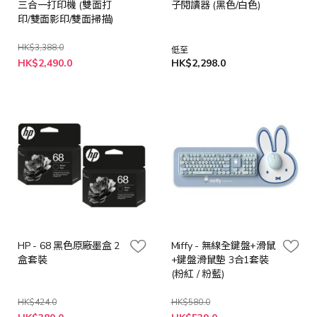
三合一打印機 (雙面打
子閱讀器 (黑色/白色)
印/雙面影印/雙面掃描)
HK$3,388.0
低至
特
HK$2,490.0
HK$2,298.0
殊
價
格
HP - 68 黑色原廠墨盒 2
Miffy - 無線全鍵盤+滑鼠
盒套裝
+鍵盤滑鼠墊 3合1套裝
(粉紅 / 粉藍)
HK$424.0
HK$580.0
特