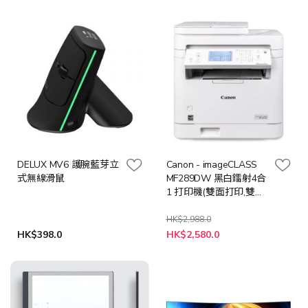
價
價
格
格
DELUX MV6 護腕藍芽立
Canon - imageCLASS
式無線滑鼠
MF289DW 黑白鐳射4合
1 打印機(雙面打印,雙面
掃描,雙面影印,傳真)
HK$2,988.0
特
HK$398.0
HK$2,580.0
殊
價
格