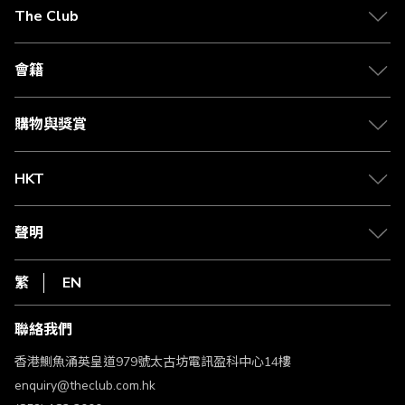
在
The Club
閱
關於 The Club
讀
合作夥伴
會籍
頁
Citi The Club 信用卡
會籍及專屬禮遇
媒體中心
賺取積分
購物與獎賞
兌換禮遇
物流與配送
Club 積分助手
Club Shopping 商品領取站
HKT
積分兌換
退款政策
csl.
常見問題
1010
聲明
在線客服
網上行
私隱聲明
HKT
繁
EN
使用條款
條款及細則
聯絡我們
不歧視及不騷擾聲明
認可牌照及通告
香港鰂魚涌英皇道979號太古坊電訊盈科中心14樓
enquiry@theclub.com.hk