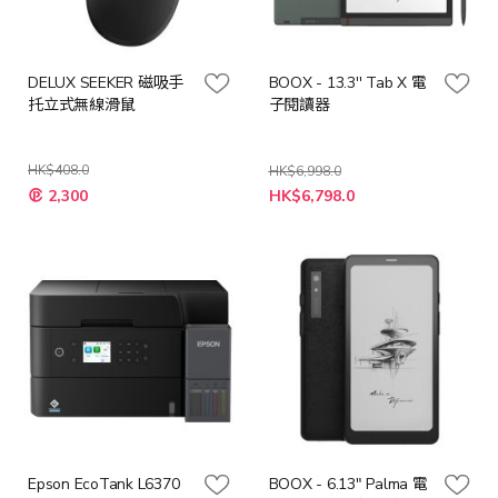
DELUX SEEKER 磁吸手
BOOX - 13.3'' Tab X 電
托立式無線滑鼠
子閱讀器
HK$408.0
HK$6,998.0
特
2,300
HK$6,798.0
殊
價
格
Epson EcoTank L6370
BOOX - 6.13" Palma 電