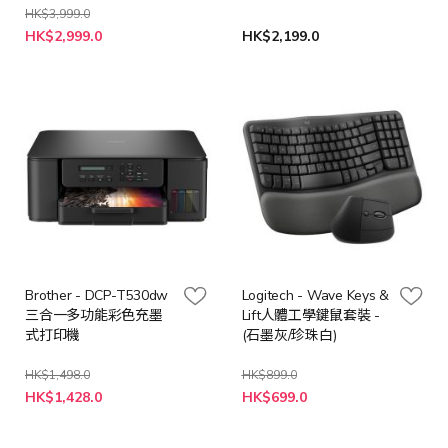
HK$3,999.0
特
HK$2,999.0
HK$2,199.0
殊
價
格
Brother - DCP-T530dw
Logitech - Wave Keys &
三合一多功能彩色充墨
Lift人體工學鍵鼠套裝 -
式打印機
(石墨灰/珍珠白)
HK$1,498.0
HK$899.0
特
HK$1,428.0
HK$699.0
殊
價
格