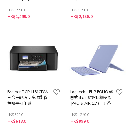
HK$1,998.0
HK$2,298.0
特
特
HK$1,499.0
HK$2,158.0
殊
殊
價
價
格
格
Brother DCP-J1310DW
Logitech - FLIP FOLIO 磁
三合一輕巧型多功能彩
吸式 iPad 鍵盤保護支架
色噴墨打印機
(PRO & AIR 11") - 丁香
紫
HK$698.0
HK$1,249.0
特
特
HK$518.0
HK$999.0
殊
殊
價
價