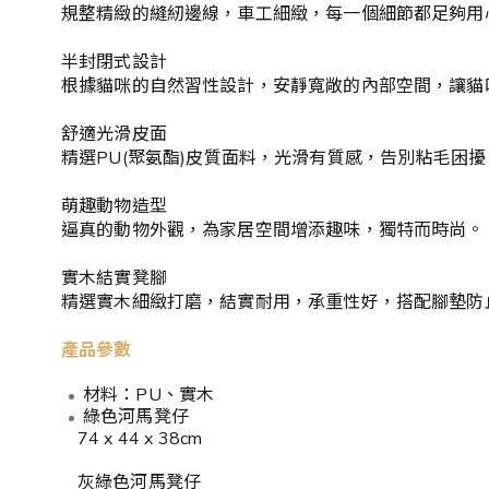
規整精緻的縫紉邊線，車工細緻，每一個細節都足夠用
半封閉式設計
根據貓咪的自然習性設計，安靜寬敞的內部空間，讓貓
舒適光滑皮面
精選PU(聚氨酯)皮質面料，光滑有質感，告別粘毛困擾
萌趣動物造型
逼真的動物外觀，為家居空間增添趣味，獨特而時尚。
實木結實凳腳
精選實木細緻打磨，結實耐用，承重性好，搭配腳墊防
產品參數
材料：PU、實木
綠色河馬凳仔
74 x 44 x 38cm
灰綠色河馬凳仔