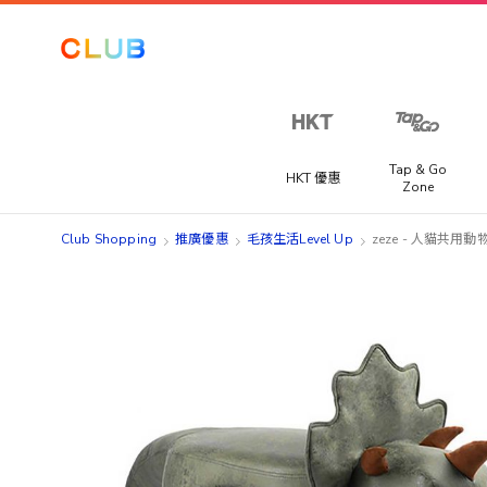
Tap & Go
HKT 優惠
Zone
Club Shopping
推廣優惠
毛孩生活Level Up
zeze - 人貓共用
Skip
Skip
to
to
the
the
end
beginning
of
of
the
the
images
images
gallery
gallery