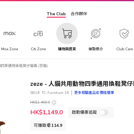
The Club
合作夥伴
Mox Zone
Citi Zone
購物與獎賞
賺取積分
Club Care
動物四季通用換鞋凳仔貓窩 (恐龍)
zeze - 人貓共用動物四季通用換鞋凳仔
SKU
TC-Furniture-16
更多相關產品或價錢選擇
HK$1,400.0
特
HK$1,149.0
啟動優惠追蹤
殊
價
格
可賺取
114.9