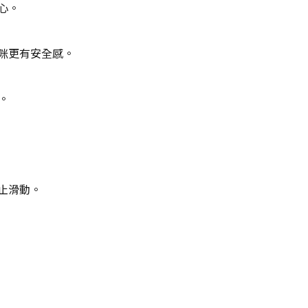
心。
咪更有安全感。
。
止滑動。