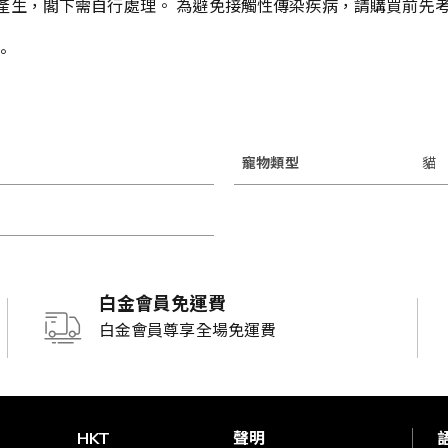
產生，閣下需自行處理。 為避免接觸性傳染疾病，請購買前先
。
寵物類型
貓
白金會員免運費
白金會員尊享全場免運費
賞
HKT
聲明