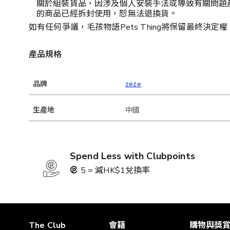
關於組裝貨品，因涉及個人安裝手法或導致有關問題
的商品已經拆封使用，恕無法退換貨。
如有任何爭議，毛孩物語Pets Thing將保留最終決定權
產品規格
品牌
zeze
生產地
中國
Spend Less with Clubpoints
5 = 減HK$1兌換率
The Club
會籍
購物與獎