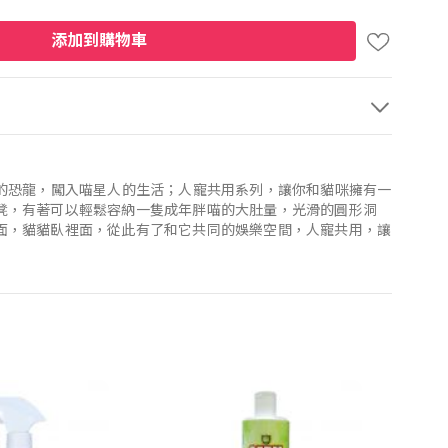
添加到購物車
秘的恐龍，闖入喵星人的生活；人寵共用系列，讓你和貓咪擁有一
凳，有著可以輕鬆容納一隻成年胖喵的大肚量，光滑的圓形洞
面，貓貓臥裡面，從此有了和它共同的娛樂空間，人寵共用，讓