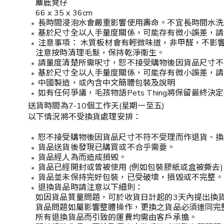
麋鹿凳仔
66 x 35 x 36cm
長時間浸泡水會嚴重影響使用壽命。不宜長時間水洗
基於尺寸全以人手量度關係，可能存有微小誤差，請
注意事項： 木質板材會有輕微味道，非甲醛，不影
注意按時清理毛髮，保持乾淨衛生。
請量度清楚所需呎寸，恕不接受購物後因貨品尺寸不
基於尺寸全以人手量度關係，可能存有微小誤差，請
中國製造，或內含中文簡體包裝及說明
如有任何爭議，毛孩物語Pets Thing將保留最終決
送貨時間為7-10個工作天(星期一至五)
以下情況將不受換貨處理安排：
恕不接受購物後因貨品尺寸不符不受理而作退貨、換
貨品送貨後發現已購買或不合乎需要。
貨品經人為而造成損毁。
貨品已經開封或曾被使用 (例如包裝膠紙或盒被撕去)
貨品並未保持完好包裝，已受破壞，損毀或不完整。
退換貨品時請注意以下細則：
如因貨品質量問題，可於收貨日計起的3天內提出換
貨品問題如屬影響整體操作，更換之貨品必須連同完
所有退換貨品而引致的運費均需由客戶承擔。