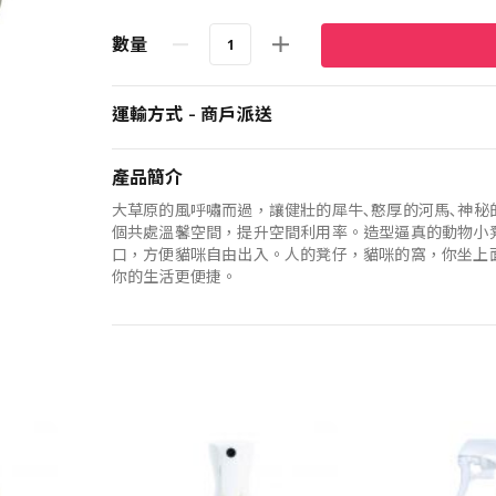
數量
運輸方式 - 商戶派送
產品簡介
大草原的風呼嘯而過，讓健壯的犀牛､憨厚的河馬､神
個共處溫馨空間，提升空間利用率。造型逼真的動物小
口，方便貓咪自由出入。人的凳仔，貓咪的窩，你坐上
你的生活更便捷。