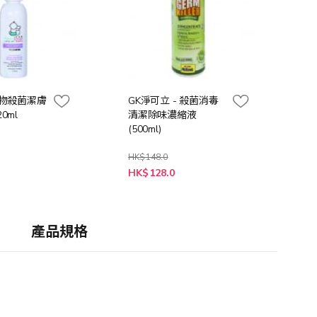
寵物殺菌潔膚
GK淨可立 - 殺菌消毒
0ml
清潔除味濃縮液
(500ml)
HK$148.0
特
HK$128.0
殊
價
格
產品規格