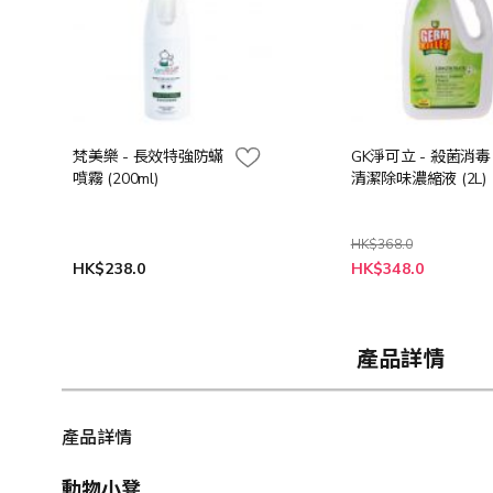
梵美樂 - 長效特強防蟎
GK淨可立 - 殺菌消毒
噴霧 (200ml)
清潔除味濃縮液 (2L)
HK$368.0
特
HK$238.0
HK$348.0
殊
價
格
產品詳情
產品詳情
動物小凳