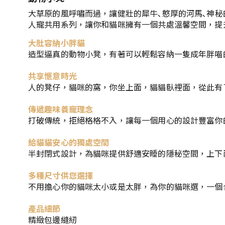
大草原的風呼嘯而過，讓健壯的犀牛､憨厚的河馬､神
人寵共用系列，讓你和貓咪擁有一個共處溫馨空間，提
大肚容納小胖貓
造型逼真的動物小凳，有著可以輕鬆容納一隻成年胖喵
共享愜意時光
人的凳仔，貓咪的窩，你坐上面，貓貓臥裡面，從此有
傳遞趣味養寵理念
打破傳統，拒絕格格不入，讓每一個用心的設計豐富你
給貓貓安心的獨處空間
半封閉式設計，為貓咪提供舒適安睡的隱秘空間，上下
多種尺寸供您選擇
不用擔心你的貓咪太小或是太胖，為你的貓咪選，一個
產品細節
精緻包邊縫紉