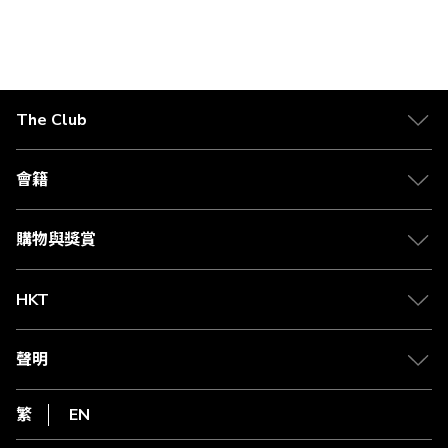
The Club
關於 The Club
合作夥伴
會籍
Citi The Club 信用卡
會籍及專屬禮遇
媒體中心
賺取積分
購物與獎賞
兌換禮遇
物流與配送
Club 積分助手
Club Shopping 商品領取站
HKT
積分兌換
退款政策
csl.
常見問題
1010
聲明
在線客服
網上行
私隱聲明
HKT
繁
EN
使用條款
條款及細則