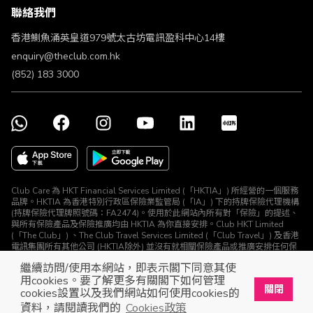
聯絡我們
不歧視及不騷擾聲明
認可牌照及通告
香港鰂魚涌英皇道979號太古坊電訊盈科中心14樓
enquiry@theclub.com.hk
(852) 183 3000
Club Care 為 HKT Financial Services Limited (「HKTIA」) 所經營的一個服務
品牌。HKTIA 為香港特別行政區保險業監管局 (「IA」) 下的持牌保險代理機構
(持牌保險代理牌照號碼：FA2474)。使用於此網站內所有對「保險」的提述、
與所有保險產品及保險推廣均由 HKTIA 為你直接安排。Club HKT Limited
(「The Club」) 、The Club Travel Services Limited (「Club Travel」) 及香港
電訊集團所有其他公司 (HKTIA除外) 並沒有就相關保險產品或推廣安排任何保
險合約或進行其他受規管活動 (定義見《保險業條例》)。
繼續訪問/使用本網站，即表示閣下同意其使
© The Club 2026. 保留所有權利
用cookies。要了解更多有關閣下如何管理
關閉
cookies設置以及我們網站如何使用cookies的
立即下載The Club手機app
開啟
資料，請閱讀我們的
Cookies政策
展開屬於你的獎賞之旅