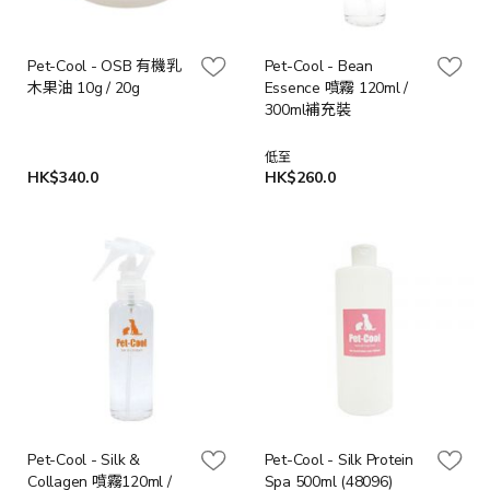
Pet-Cool - OSB 有機乳
Pet-Cool - Bean
木果油 10g / 20g
Essence 噴霧 120ml /
300ml補充裝
低至
HK$340.0
HK$260.0
Pet-Cool - Silk &
Pet-Cool - Silk Protein
Collagen 噴霧120ml /
Spa 500ml (48096)