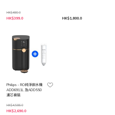
HK$480.0
特
HK$399.0
HK$1,800.0
殊
價
格
Philips - RO純淨飲水機
ADD6911L 及ADD550
濾芯套裝
HK$4,586.0
特
HK$2,690.0
殊