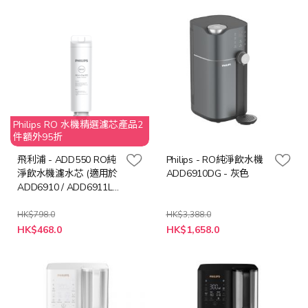
Philips RO 水機精選濾芯產品2
件額外95折
飛利浦 - ADD550 RO純
Philips - RO純淨飲水機
淨飲水機濾水芯 (適用於
ADD6910DG - 灰色
ADD6910 / ADD6911L /
ADD6915)
HK$798.0
HK$3,388.0
特
特
HK$468.0
HK$1,658.0
殊
殊
價
價
格
格