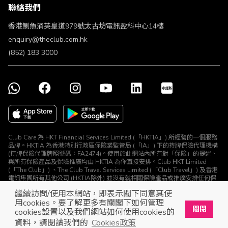
聯絡我們
不歧視及不騷擾聲明
認可牌照及通告
香港鰂魚涌英皇道979號太古坊電訊盈科中心14樓
enquiry@theclub.com.hk
(852) 183 3000
Club Care 為 HKT Financial Services Limited (「HKTIA」) 所經營的一個服務
品牌。HKTIA 為香港特別行政區保險業監管局 (「IA」) 下的持牌保險代理機構
(持牌保險代理牌照號碼：FA2474)。使用於此網站內所有對「保險」的提述、
與所有保險產品及保險推廣均由 HKTIA 為你直接安排。Club HKT Limited
(「The Club」) 、The Club Travel Services Limited (「Club Travel」) 及香港
電訊集團所有其他公司 (HKTIA除外) 並沒有就相關保險產品或推廣安排任何保
險合約或進行其他受規管活動 (定義見《保險業條例》)。
繼續訪問/使用本網站，即表示閣下同意其使
© The Club 2026. 保留所有權利
用cookies。要了解更多有關閣下如何管理
關閉
cookies設置以及我們網站如何使用cookies的
立即下載The Club手機app
開啟
資料，請閱讀我們的
Cookies政策
展開屬於你的獎賞之旅