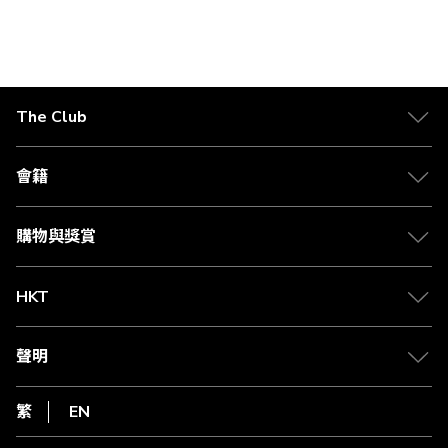
價
格
The Club
關於 The Club
合作夥伴
會籍
Citi The Club 信用卡
會籍及專屬禮遇
媒體中心
賺取積分
購物與獎賞
兌換禮遇
物流與配送
Club 積分助手
Club Shopping 商品領取站
HKT
積分兌換
退款政策
csl.
常見問題
1010
聲明
在線客服
網上行
私隱聲明
HKT
繁
EN
使用條款
條款及細則