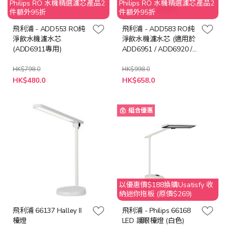
Philips RO 水機精選濾芯產品2
Philips RO 水機精選濾芯產品2
件額外95折
件額外95折
飛利浦 - ADD553 RO純
飛利浦 - ADD583 RO純
淨飲水機濾水芯
淨飲水機濾水芯 (適用於
(ADD6911專用)
ADD6951 / ADD6920 /
ADD6921DG)
HK$798.0
HK$998.0
特
特
HK$480.0
HK$658.0
殊
殊
價
價
格
格
組合優惠
以優惠價$188換購Usatisfy 收
納迷你拖板 (原價$269)
飛利浦 66137 Halley II
飛利浦 - Philips 66168
檯燈
LED 護眼檯燈 (白色)