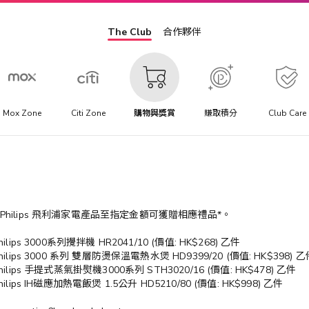
The Club
合作夥伴
Mox Zone
Citi Zone
購物與獎賞
賺取積分
Club Care
Philips 飛利浦家電產品至指定金額可獲贈相應禮品*。
lips 3000系列攪拌機 HR2041/10 (價值: HK$268) 乙件
hilips 3000 系列 雙層防燙保溫電熱水煲 HD9399/20 (價值: HK$398) 乙
hilips 手提式蒸氣掛熨機3000系列 STH3020/16 (價值: HK$478) 乙件
ilips IH磁應加熱電飯煲 1.5公升 HD5210/80 (價值: HK$998) 乙件