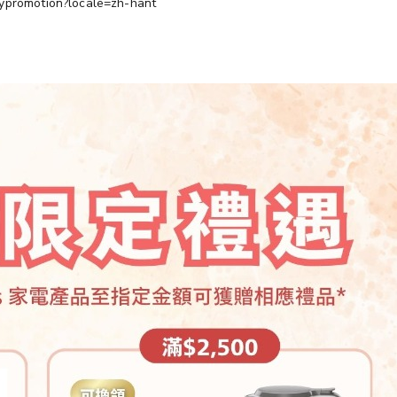
promotion?locale=zh-hant