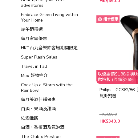
HK$690.0
殊
adventures
價
格
Embrace Green Living within
組合優惠
Your Home
端午節精選
每月家電優惠
HKT西九音樂節會場期間限定
Super Flash Sales
Travel in Fall
以優惠價$188換購Usa
Mox 好物推介
你拖板 (原價$269)
Cook Up a Storm with the
Philips - GC362/
Rainbow!
氣掛熨機
每月美酒佳餚優惠
白酒、果酒及甜酒
HK$698.0
佐酒佳餚
特
HK$340.0
殊
白酒、香檳酒及氣泡酒
價
格
The Club x Prestige