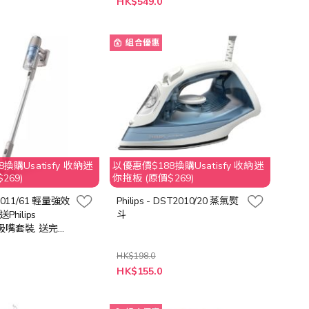
HK$549.0
殊
價
格
組合優惠
換購Usatisfy 收納迷
以優惠價$188換購Usatisfy 收納迷
269)
你拖板 (原價$269)
XC2011/61 輕量強效
Philips - DST2010/20 蒸氣熨
Philips
斗
1 吸嘴套裝, 送完即
HK$198.0
特
0
HK$155.0
殊
價
格