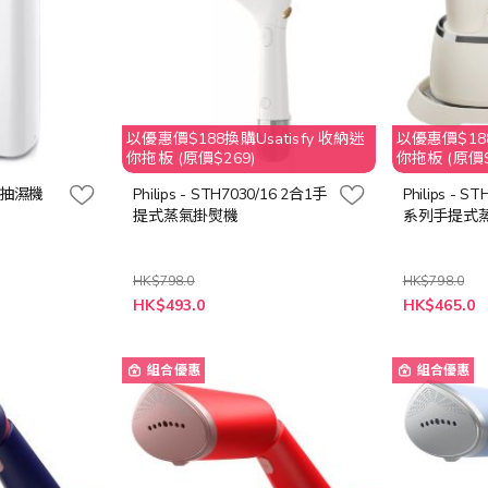
以優惠價$188換購Usatisfy 收納迷
以優惠價$188
你拖板 (原價$269)
你拖板 (原價$
30 抽濕機
Philips - STH7030/16 2合1手
Philips - S
提式蒸氣掛熨機
系列手提式
HK$798.0
HK$798.0
特
特
HK$493.0
HK$465.0
殊
殊
價
價
格
格
組合優惠
組合優惠