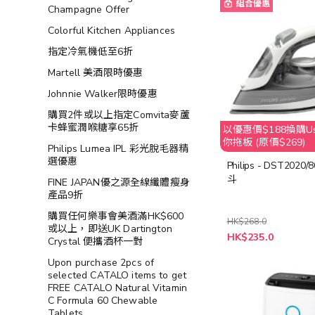
組合優惠
Champagne Offer
Colorful Kitchen Appliances
指定冷氣機低至6折
Martell 美酒限時優惠
Johnnie Walker限時優惠
購買2件或以上指定Comvita麥蘆
卡蜂蜜潤喉糖享65折
以優惠價$188換購Usa
你拖板 (原價$269)
Philips Lumea IPL 彩光脫毛器精
選優惠
Philips - DST2020
斗
FINE JAPAN優之源全線纖體瘦身
產品9折
購買任何樂事會美酒滿HK$600
HK$268.0
或以上，即送UK Dartington
特
HK$235.0
Crystal 便攜酒杯一對
殊
價
Upon purchase 2pcs of
格
selected CATALO items to get
FREE CATALO Natural Vitamin
C Formula 60 Chewable
Tablets