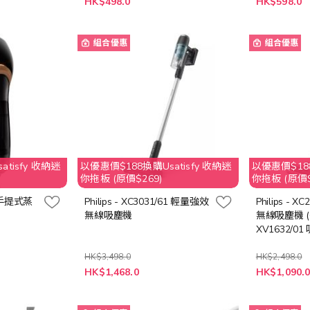
HK$498.0
HK$598.0
殊
殊
價
價
格
格
組合優惠
組合優惠
tisfy 收納迷
以優惠價$188換購Usatisfy 收納迷
以優惠價$188
你拖板 (原價$269)
你拖板 (原價$
86 手提式蒸
Philips - XC3031/61 輕量強效
Philips - 
無線吸塵機
無線吸塵機 (送
XV1632/0
止)
HK$3,498.0
HK$2,498.0
特
特
HK$1,468.0
HK$1,090.
殊
殊
價
價
格
格