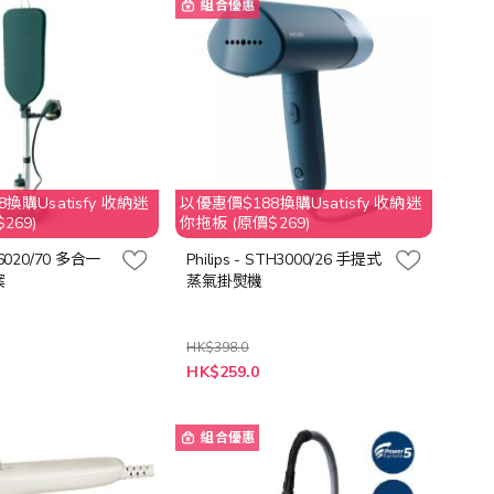
組合優惠
換購Usatisfy 收納迷
以優惠價$188換購Usatisfy 收納迷
269)
你拖板 (原價$269)
IS6020/70 多合一
Philips - STH3000/26 手提式
案
蒸氣掛熨機
HK$398.0
特
0
HK$259.0
殊
價
格
組合優惠