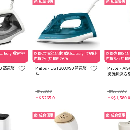
組合優惠
組合優惠
tisfy 收納迷
以優惠價$188換購Usatisfy 收納迷
以優惠價$188
你拖板 (原價$269)
你拖板 (原價$
/80 蒸氣熨
Philips - DST2030/90 蒸氣熨
Philips - A
斗
熨燙解決方
HK$298.0
HK$2,698.0
特
特
HK$265.0
HK$1,580.
殊
殊
價
價
格
格
組合優惠
組合優惠