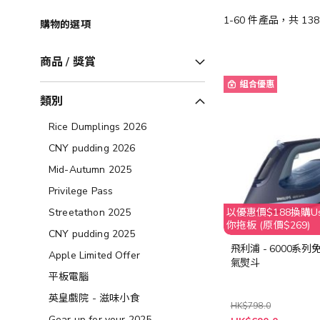
1
-
60
件產品，共
138
購物的選項
商品 / 獎賞
組合優惠
類別
Rice Dumplings 2026
CNY pudding 2026
Mid-Autumn 2025
Privilege Pass
以優惠價$188換購Usa
Streetathon 2025
你拖板 (原價$269)
CNY pudding 2025
飛利浦 - 6000系
Apple Limited Offer
氣熨斗
平板電腦
英皇戲院 - 滋味小食
HK$798.0
特
Gear up for your 2025