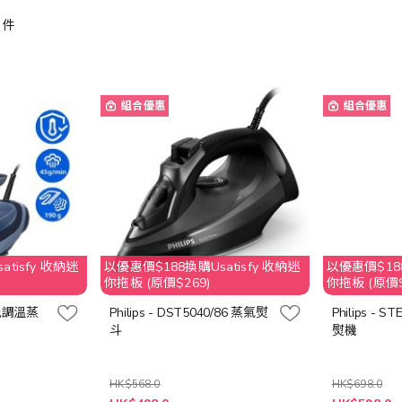
件
組合優惠
組合優惠
tisfy 收納迷
以優惠價$188換購Usatisfy 收納迷
以優惠價$188
你拖板 (原價$269)
你拖板 (原價$
列免調溫蒸
Philips - DST5040/86 蒸氣熨
Philips - 
斗
熨機
HK$568.0
HK$698.0
特
特