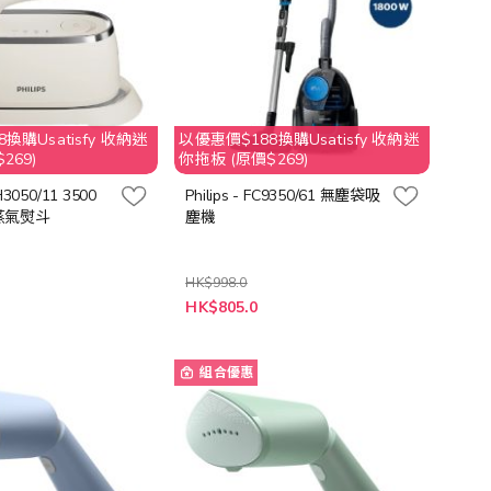
換購Usatisfy 收納迷
以優惠價$188換購Usatisfy 收納迷
269)
你拖板 (原價$269)
TH3050/11 3500
Philips - FC9350/61 無塵袋吸
蒸氣熨斗
塵機
HK$998.0
特
HK$805.0
殊
價
格
組合優惠