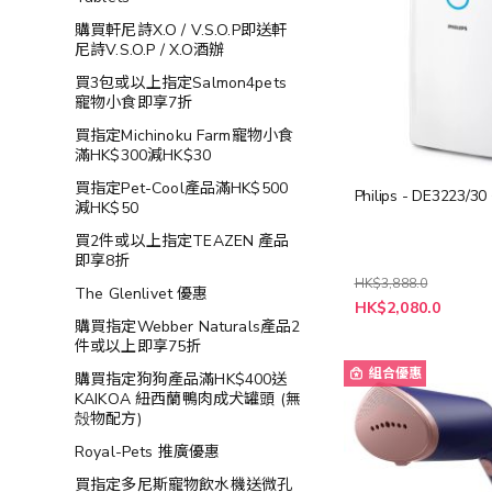
購買軒尼詩X.O / V.S.O.P即送軒
尼詩V.S.O.P / X.O酒辦
買3包或以上指定Salmon4pets
寵物小食即享7折
買指定Michinoku Farm寵物小食
滿HK$300減HK$30
買指定Pet-Cool產品滿HK$500
Philips - DE3223/
減HK$50
買2件或以上指定TEAZEN 產品
即享8折
HK$3,888.0
The Glenlivet 優惠
特
HK$2,080.0
殊
購買指定Webber Naturals產品2
價
件或以上即享75折
格
組合優惠
購買指定狗狗產品滿HK$400送
KAIKOA 紐西蘭鴨肉成犬罐頭 (無
殻物配方)
Royal-Pets 推廣優惠
買指定多尼斯寵物飲水機送微孔