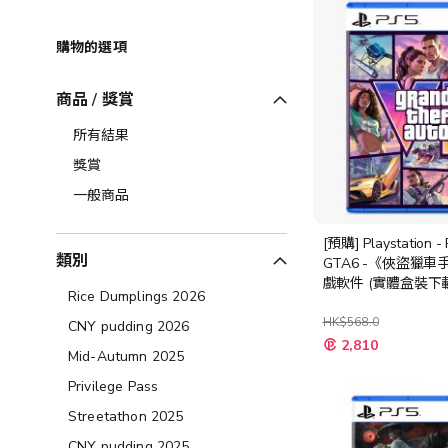
購物的選項
商品 / 獎賞
所有結果
獎賞
一般商品
[預購] Playstation -
類別
GTA6 -《俠盜獵車
戲軟件 (實體盒裝下載
Rice Dumplings 2026
準版)
HK$568.0
CNY pudding 2026
特
2,810
殊
Mid-Autumn 2025
價
格
Privilege Pass
Streetathon 2025
CNY pudding 2025