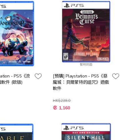
向
tation - PS5《流
[預購] Playstation - PS5《惡
軟件 (歐版)
魔城：貝爾蒙特的詛咒》遊戲
軟件
HK$238.0
特
1,160
殊
價
格