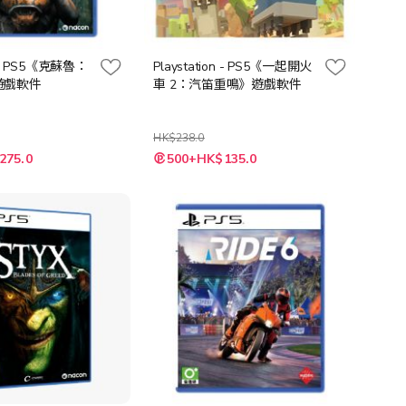
on - PS5《克蘇魯：
Playstation - PS5《一起開火
遊戲軟件
車 2：汽笛重鳴》遊戲軟件
HK$238.0
特
275.0
500+HK$135.0
殊
價
格