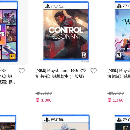
 PS5
[預購] Playstation - PS5《控
[預購] Plays
手 6》遊
制:共振》遊戲軟件 (一般版)
浪終點》遊戲
碼)(標
HK$368.0
HK$279.0
特
特
1,800
1,360
殊
殊
價
價
格
格