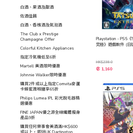
白酒、果酒及甜酒
佐酒佳餚
白酒、香檳酒及氣泡酒
The Club x Prestige
Playstation - P
Champagne Offer
究極》遊戲軟件 (日版
Colorful Kitchen Appliances
指定冷氣機低至6折
HK$238.0
Martell 美酒限時優惠
特
1,160
殊
Johnnie Walker限時優惠
價
格
購買2件或以上指定Comvita麥蘆
卡蜂蜜潤喉糖享65折
Philips Lumea IPL 彩光脫毛器精
選優惠
FINE JAPAN優之源全線纖體瘦身
產品9折
購買任何樂事會美酒滿HK$600
或以上，即送UK Dartington