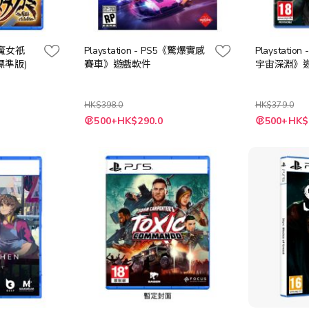
5《魔女祇
Playstation - PS5《驚爆實感
Playstati
標準版)
賽車》遊戲軟件
宇宙深淵》
HK$398.0
HK$379.0
特
特
500+HK$290.0
500+HK$
殊
殊
價
價
格
格