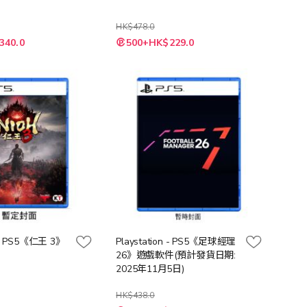
HK$478.0
特
340.0
500+HK$229.0
殊
價
格
n - PS5《仁王 3》
Playstation - PS5《足球經理
26》遊戲軟件(預計發貨日期:
2025年11月5日)
HK$438.0