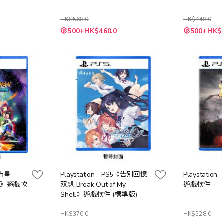
HK$568.0
HK$448.0
特
特
500+HK$460.0
500+HK$
殊
殊
價
價
格
格
《流星
Playstation - PS5《告別回憶
Playstatio
集》遊戲軟
双想 Break Out of My
遊戲軟件
Shell》遊戲軟件 (標準版)
HK$370.0
HK$528.0