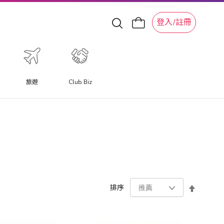
登入/註冊
旅遊
Club Biz
設
排序
置
降
序
方