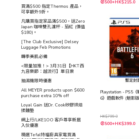
特
500+HK$215.0
殊
買滿$500 指定Thermos 產品，
價
可享額外9折。
格
凡購買指定家品滿$500，送Zero
Japan 咖啡雙孔濾杯 - 茄紅 (價值
$180)。
[The Club Exclusive] Delsey
Luggage Feb Promotions
轉季美肌必備
<限量加推！> 3月31日【HKT西
九音樂節：越流行】單日票
抽濕機限時優惠
All MEYER products upon $600
Playstation - P
purchase extra 10% off
6》遊戲軟件 (魅影版
Loyal Gain 送Dr. Cook矽膠烘焙
揉麵墊
HK$799.0
網上行/LiKE1OO 客戶尊享新居
特
500+HK$399.0
入伙優惠
殊
價
精選Tefal特福廚具家電買滿
格