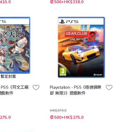
特
410.0
500+HK$338.0
殊
價
格
on - PS5《符文工廠
Playstation - PS5《極速俱樂
遊戲軟件
部 無限3》遊戲軟件
HK$379.0
特
275.0
500+HK$275.0
殊
價
格