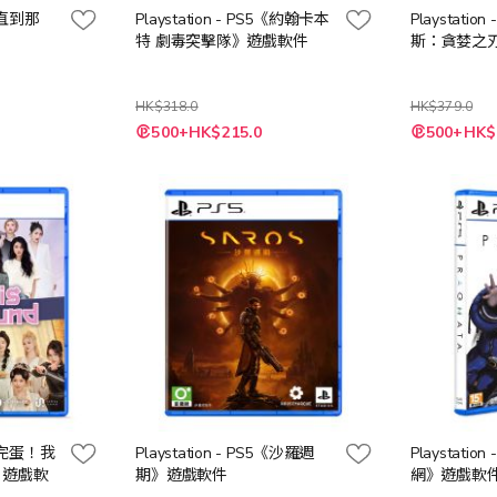
5《直到那
Playstation - PS5《約翰卡本
Playstatio
特 劇毒突擊隊》遊戲軟件
斯：貪婪之
HK$318.0
HK$379.0
特
特
500+HK$215.0
500+HK$
殊
殊
價
價
格
格
S5《完蛋！我
Playstation - PS5《沙羅週
Playstatio
》遊戲軟
期》遊戲軟件
網》遊戲軟