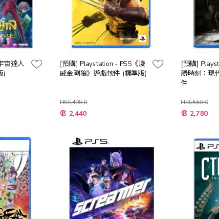
S5《宇宙達人
[預購] Playstation - PS5《漫
[預購] Plays
)
威金剛狼》遊戲軟件 (標準版)
勝時刻：現代
件
HK$498.0
HK$568.0
特
特
2,440
2,780
殊
殊
價
價
格
格