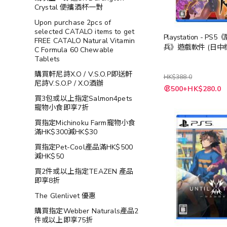
Crystal 便攜酒杯一對
Upon purchase 2pcs of
selected CATALO items to get
Playstation - PS
FREE CATALO Natural Vitamin
兵》遊戲軟件 (日中
C Formula 60 Chewable
Tablets
購買軒尼詩X.O / V.S.O.P即送軒
HK$388.0
尼詩V.S.O.P / X.O酒辦
特
500+HK$280.0
殊
買3包或以上指定Salmon4pets
價
寵物小食即享7折
格
買指定Michinoku Farm寵物小食
滿HK$300減HK$30
買指定Pet-Cool產品滿HK$500
減HK$50
買2件或以上指定TEAZEN 產品
即享8折
The Glenlivet 優惠
購買指定Webber Naturals產品2
件或以上即享75折