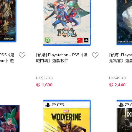
- PS5《鬼
[預購] Playstation - PS5《漫
[預購] Plays
word》遊
威鬥魂》遊戲軟件
鬼寓言》遊
HK$328.0
HK$498.0
特
特
1,600
2,440
殊
殊
價
價
格
格