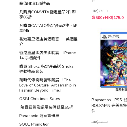
件
總值HK$136禮品
HK$278.0
凡購買COMVITA指定產品2件即
特
享85折
500+HK$175.0
殊
價
凡購買CATALO指定產品2件，即
格
享9折。
香港嘉里酒店美酒晚宴 － 美酒推
介
香港嘉里酒店美酒晚宴 - iPhone
14 手機配件
購買 Shokz 指定產品送 Shokz
運動禮品套裝
跨時代傳奇時裝珍藏展「The
Love of Couture: Artisanship in
Fashion Beyond Time」
OSIM Christmas Sales
Playstation - PS5
ROCKMAN 完美合
熱賣露營及遠足裝備低至65折
件
Panasonic 浴室寶優惠
HK$320.0
SOUL Promotion