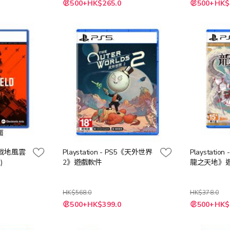
特
特
500+HK$265.0
500+HK$
殊
殊
價
價
格
格
S5《戰地風雲
Playstation - PS5《天外世界
Playstati
)
2》遊戲軟件
龍之天地》
HK$568.0
HK$378.0
特
特
500+HK$399.0
500+HK$
殊
殊
價
價
格
格