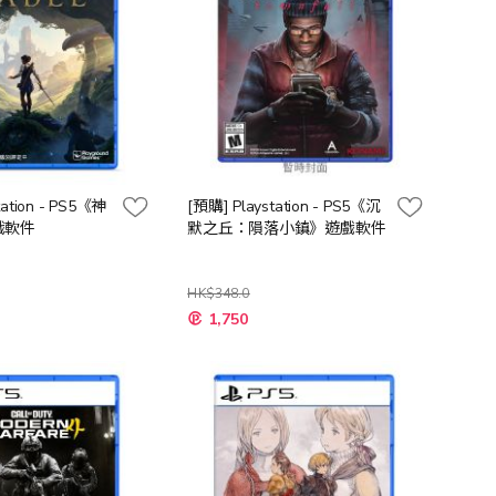
tation - PS5《神
[預購] Playstation - PS5《沉
戲軟件
默之丘：隕落小鎮》遊戲軟件
HK$348.0
特
1,750
殊
價
格