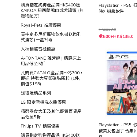
購買指定狗狗產品滿HK$400送
Playstation - PS
KAIKOA 紐西蘭鴨肉成犬罐頭 (無
時》遊戲軟件
殻物配方)
Royal-Pets 推廣優惠
HK$238.0
買指定多尼斯寵物飲水機送微孔
特
500+HK$135.0
殊
式濾芯(一盒3個)
價
格
入秋精選雪櫃優惠
A-FONTANE 雅芳婷 | 精選床上
用品低至5折
凡購買CATALO產品滿HK$700，
即送 特強大豆卵磷脂顆粒 (1件,
價值$198)
送禮及精品系列
LG 限定雪櫃洗衣機優惠
精選零食大王及其他優質百貨產
品低至5折
Playstation - P
Philips TV 精選優惠
被美女包圍了 合集
購買指定狗狗產品滿HK$400送