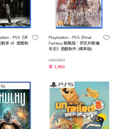
tation - PS5《決
Playstation - PS5《Final
戰爭 4》遊戲軟
Fantasy 戰略版：伊瓦利斯編
年史》遊戲軟件 (標準版)
HK$399.0
特
1,950
殊
價
格