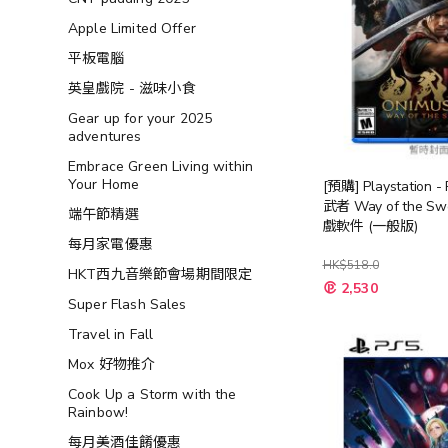
Apple Limited Offer
平板電腦
英皇戲院 - 滋味小食
Gear up for your 2025
adventures
Embrace Green Living within
Your Home
[預購] Playstation 
武者 Way of the S
端午節精選
戲軟件 (一般版)
每月家電優惠
HK$518.0
HKT西九音樂節會場期間限定
特
2,530
殊
Super Flash Sales
價
格
Travel in Fall
Mox 好物推介
Cook Up a Storm with the
Rainbow!
每月美酒佳餚優惠