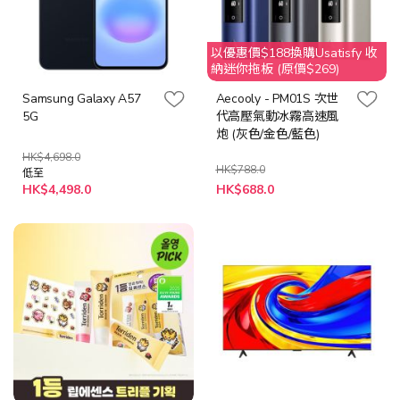
以優惠價$188換購Usatisfy 收
納迷你拖板 (原價$269)
Samsung Galaxy A57
Aecooly - PM01S 次世
5G
代高壓氣動冰霧高速風
炮 (灰色/金色/藍色)
HK$4,698.0
HK$788.0
低至
HK$4,498.0
HK$688.0