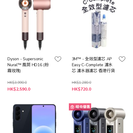
Dyson - Supersonic
3M™ - 全效型濾芯 AP
Nural™ 風筒 HD16 (粉
Easy C-Complete 濾水
霧玫瑰)
芯 濾水器濾芯 香港行貨
HK$3,990.0
HK$1,280.0
特
特
HK$2,590.0
HK$720.0
殊
殊
價
價
格
格
組合優惠