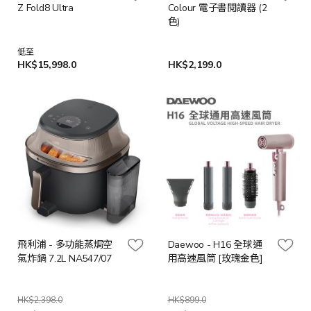
Z Fold8 Ultra
Colour 電子書閱讀器 (2
電子禮劵$400之價值
色)
低至
HK$15,998.0
HK$2,199.0
飛利浦 - 多功能蒸焗空
Daewoo - H16 全球通
氣炸鍋 7.2L NA547/07
用高速風筒 [玫瑰金色]
HK$2,398.0
HK$899.0