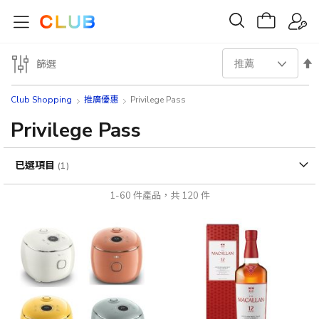
設
篩選
置
Club Shopping
推廣優惠
Privilege Pass
降
Privilege Pass
序
已選項目
方
1
-
60
件產品，共
120
件
向