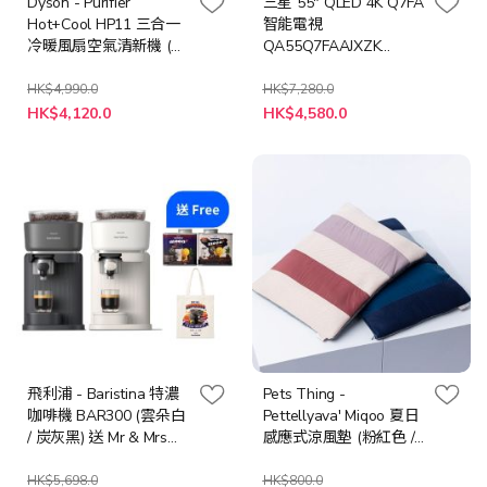
Dyson - Purifier
三星 55" QLED 4K Q7FA
Hot+Cool HP11 三合一
智能電視
冷暖風扇空氣清新機 (銀
QA55Q7FAAJXZK
白色)
55Q7FA (送 EIGHT 6位
13A連3位TYPE-C 充電
HK$4,990.0
HK$7,280.0
特
特
拖板(E6P4UC) (價值
HK$4,120.0
HK$4,580.0
殊
殊
$299) & ITFIT 香薰氣氛
價
價
格
格
燈 Z-ITFITEX42, 數量有
限, 送完即止)
飛利浦 - Baristina 特濃
Pets Thing -
咖啡機 BAR300 (雲朵白
Pettellyava' Miqoo 夏日
/ 炭灰黑) 送 Mr & Mrs
感應式涼風墊 (粉紅色 /
Moon coffee bean 150G
深藍色)
+ Tote bag (價值$310),
HK$5,698.0
HK$800.0