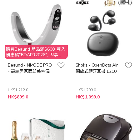
購買Beaund 產品滿$600, 輸入
優惠碼"BDAPR2026", 即享
$150 折扣
Beaund - NMODE PRO
Shokz - OpenDots Air
- 高端居家面部美容儀
開放式藍牙耳機 E210
HK$1,212.0
HK$1,299.0
特
HK$899.0
HK$1,099.0
殊
價
格