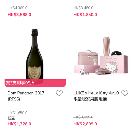
HK$4,380.0
HK$3,480.0
特
特
HK$3,588.0
HK$1,850.0
殊
殊
價
價
格
格
買3支即享95折
Dom Perignon 2017
ULIKE x Hello Kitty Air10
(RP95)
限量版家用脫毛儀
HK$1,650.0
HK$3,099.0
低至
特
HK$1,328.0
HK$2,899.0
殊
價
格