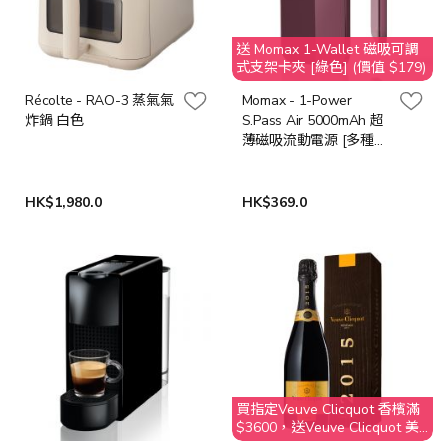
送 Momax 1-Wallet 磁吸可調
式支架卡夾 [綠色] (價值 $179)
Récolte - RAO-3 蒸氣氣
Momax - 1-Power
炸鍋 白色
S.Pass Air 5000mAh 超
薄磁吸流動電源 [多種顏
色]
HK$1,980.0
HK$369.0
買指定Veuve Clicquot 香檳滿
$3600，送Veuve Clicquot 美
酒晚宴2位 @Aqua Hong Kong