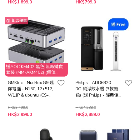
特
特
HK$1,899.0
HK$799.0
殊
殊
價
價
格
格
組合優惠
送AOC KM402 黑色 無線鍵鼠
套裝 (MM-AKM402) (價值
$149)
GMKtec - NucBox G9 迷
Philips - ADD6920
你電腦 - N150, 12+512,
RO 純淨飲水機 (3款顏
W11P & ubuntu (CS-
色) (送 Philips - 經典便
GNBG9+LB-PCNB)
攜直立扇 ACR2244TF
(價值: $898))
HK$3,499.0
HK$4,288.0
特
HK$2,999.0
HK$2,889.0
殊
價
格