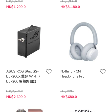
HK$1,699.0
HK$3,980.0
HK$1,299.0
HK$3,180.0
ASUS ROG Strix GS-
Nothing - CMF
BE7200X 雙頻 Wi-Fi 7
Headphone Pro
BE7200 電競路由器
HK$2,799.0
HK$799.0
特
HK$2,699.0
HK$680.0
殊
價
格