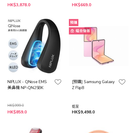
送完即止
HK$3,878.0
HK$669.0
預購
組合優惠
NIPLUX - QNose EMS
[預購] Samsung Galaxy
美鼻機 NP-QN25BK
Z Flip8
HK$999.0
低至
特
HK$859.0
HK$9,498.0
殊
價
格