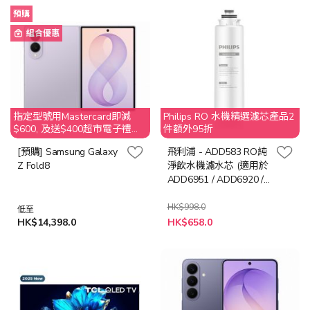
預購
組合優惠
指定型號用Mastercard即減
Philips RO 水機精選濾芯產品2
$600, 及送$400超市電子禮券,
件額外95折
數量有限, 送完即止. 不接受取
[預購] Samsung Galaxy
飛利浦 - ADD583 RO純
消訂單, 客人需要退還贈品超市
Z Fold8
淨飲水機濾水芯 (適用於
電子禮劵$400之價值
ADD6951 / ADD6920 /
ADD6921DG)
HK$998.0
低至
特
HK$14,398.0
HK$658.0
殊
價
格