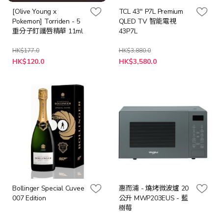
[Olive Young x
TCL 43" P7L Premium
Pokemon] Torriden - 5
QLED TV 智能電視
重分子釘護唇精華 11ml
43P7L
HK$177.0
HK$3,880.0
特
特
HK$120.0
HK$3,580.0
殊
殊
價
價
格
格
Bollinger Special Cuvee
惠而浦 - 燒烤微波爐 20
007 Edition
公升 MWP203EUS - 藍
樹莓