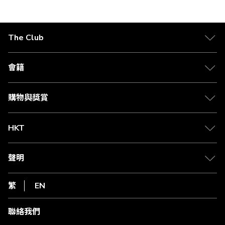
正
在
The Club
閱
關於 The Club
讀
合作夥伴
會籍
頁
Citi The Club 信用卡
會籍及專屬禮遇
媒體中心
賺取積分
購物與獎賞
兌換禮遇
物流與配送
Club 積分助手
Club Shopping 商品領取站
HKT
積分兌換
退款政策
csl.
常見問題
1010
聲明
在線客服
網上行
私隱聲明
HKT
繁
EN
使用條款
條款及細則
聯絡我們
不歧視及不騷擾聲明