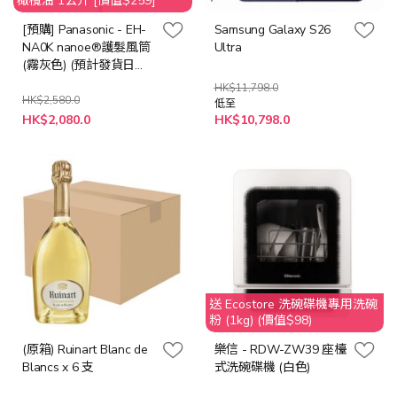
橄欖油 1公升 [價值$259]
[預購] Panasonic - EH-
Samsung Galaxy S26
NA0K nanoe®護髮風筒
Ultra
(霧灰色) (預計發貨日期:
2026年8月18日)
HK$11,798.0
HK$2,580.0
低至
特
HK$2,080.0
HK$10,798.0
殊
價
格
送 Ecostore 洗碗碟機專用洗碗
粉 (1kg) (價值$98)
(原箱) Ruinart Blanc de
樂信 - RDW-ZW39 座檯
Blancs x 6 支
式洗碗碟機 (白色)