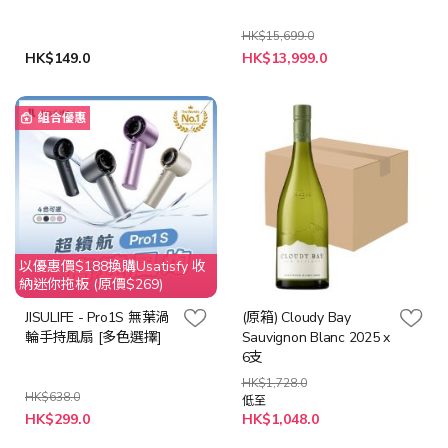
HK$15,699.0
HK$149.0
HK$13,999.0
組合優惠
以優惠價$188換購Usatisfy 收
納迷你拖板 (原價$269)
JISULIFE - Pro1S 無葉渦
(原箱) Cloudy Bay
輪手持風扇 [多色選擇]
Sauvignon Blanc 2025 x
6支
HK$1,728.0
HK$638.0
低至
HK$299.0
HK$1,048.0