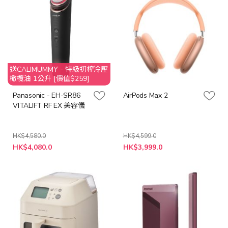
送CALIMUMMY - 特級初榨冷壓
橄欖油 1公升 [價值$259]
Panasonic - EH-SR86
AirPods Max 2
VITALIFT RF EX 美容儀
HK$4,580.0
HK$4,599.0
特
HK$4,080.0
HK$3,999.0
殊
價
格