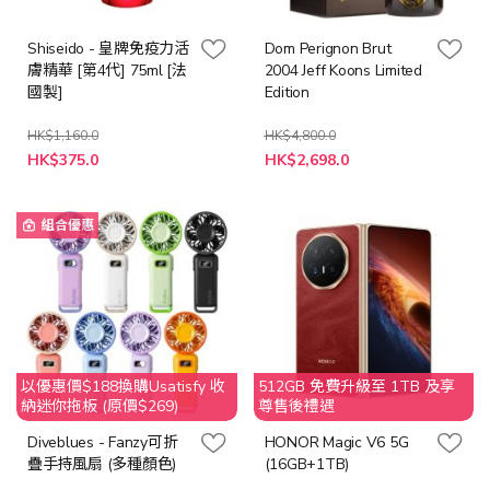
Shiseido - 皇牌免疫力活
Dom Perignon Brut
膚精華 [第4代] 75ml [法
2004 Jeff Koons Limited
國製]
Edition
HK$1,160.0
HK$4,800.0
特
特
HK$375.0
HK$2,698.0
殊
殊
價
價
格
格
組合優惠
以優惠價$188換購Usatisfy 收
512GB 免費升級至 1TB 及享
納迷你拖板 (原價$269)
尊售後禮遇
Diveblues - Fanzy可折
HONOR Magic V6 5G
疊手持風扇 (多種顏色)
(16GB+1TB)