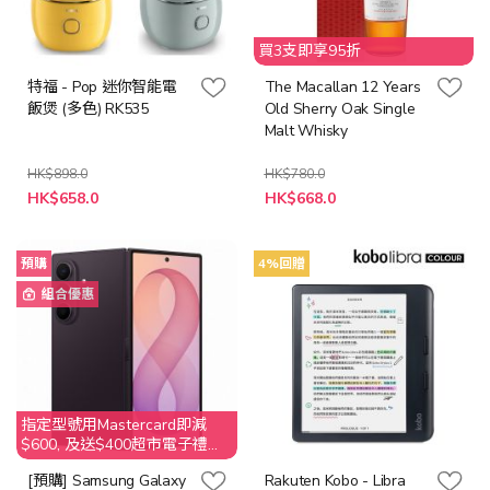
買3支即享95折
特福 - Pop 迷你智能電
The Macallan 12 Years
飯煲 (多色) RK535
Old Sherry Oak Single
Malt Whisky
HK$898.0
HK$780.0
特
HK$658.0
HK$668.0
殊
價
格
預購
4%回贈
組合優惠
指定型號用Mastercard即減
$600, 及送$400超市電子禮券,
數量有限, 送完即止. 不接受取
[預購] Samsung Galaxy
Rakuten Kobo - Libra
消訂單, 客人需要退還贈品超市