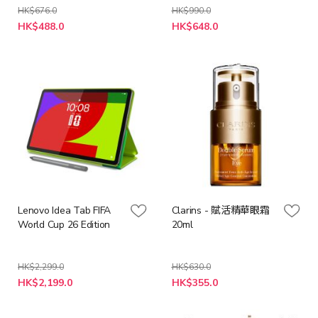
HK$676.0
HK$990.0
特
特
HK$488.0
HK$648.0
殊
殊
價
價
格
格
Lenovo Idea Tab FIFA
Clarins - 賦活精華眼霜
World Cup 26 Edition
20ml
HK$2,299.0
HK$630.0
特
特
HK$2,199.0
HK$355.0
殊
殊
價
價
格
格