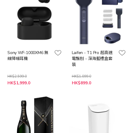
Sony WF-1000XM6 無
Laifen - T1 Pro 超高速
線降噪耳機
電鬚刨 - 深海藍禮盒套
裝
HK$2,599.0
HK$1,099.0
特
HK$1,999.0
HK$899.0
殊
價
格