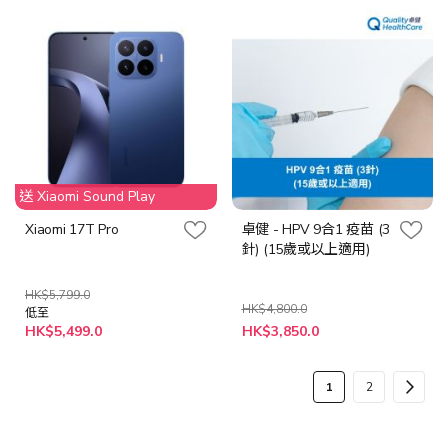
送 Xiaomi Sound Play
Xiaomi 17T Pro
卓健 - HPV 9合1 疫苗 (3
針) (15歲或以上適用)
HK$5,799.0
HK$4,800.0
低至
特
HK$5,499.0
HK$3,850.0
殊
價
格
頁
您
頁
頁
下
1
2
面
當
面
面
一
前
步