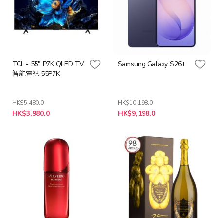
TCL - 55" P7K QLED TV
Samsung Galaxy S26+
智能電視 55P7K
HK$5,480.0
HK$10,198.0
特
HK$3,980.0
HK$9,198.0
殊
價
格