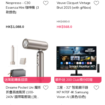
Nespresso - C30
Veuve Clicquot Vintage
Essenza Mini 咖啡機 (3
Brut 2015 (with giftbox)
款顏色)
HK$680.0
特
HK$1,088.0
HK$568.0
殊
價
格
送萬能轉換插頭
額外送 200 Club積分回贈
Dreame Pocket Uni 魔術
三星 - 32" 智能顯示器
折疊高速風筒 (100-
M7 M70F 4K Samsung
240V 國際電壓版) [玫瑰
Vision AI (黑色/白色)
金/太空灰/鈦金色]