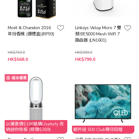
Moët & Chandon 2016
Linksys Velop Micro 7 雙
年份香檳 (連禮盒)(RP93)
頻 BE5000 Mesh WiFi 7
路由器 (LN1601)
HK$750.0
HK$999.0
特
特
HK$568.0
HK$799.0
殊
殊
價
價
格
格
組合優惠
以優惠價$188換購Usatisfy 收
納迷你拖板 (原價$269)
額外送 500 Club積分回贈