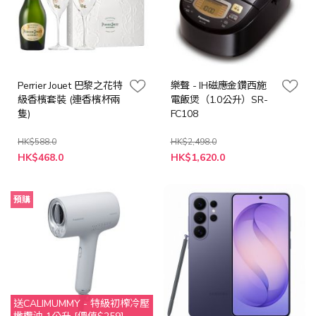
Perrier Jouet 巴黎之花特
樂聲 - IH磁應金鑽西施
級香檳套裝 (連香檳杯兩
電飯煲（1.0公升）SR-
隻)
FC108
HK$588.0
HK$2,498.0
特
特
HK$468.0
HK$1,620.0
殊
殊
價
價
格
格
預購
送CALIMUMMY - 特級初榨冷壓