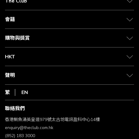
The Club
關於 The Club
合作夥伴
會籍
Citi The Club 信用卡
會籍及專屬禮遇
媒體中心
賺取積分
購物與獎賞
兌換禮遇
物流與配送
Club 積分助手
Club Shopping 商品領取站
HKT
積分兌換
退款政策
csl.
常見問題
1010
聲明
在線客服
網上行
私隱聲明
HKT
繁
EN
使用條款
條款及細則
聯絡我們
不歧視及不騷擾聲明
認可牌照及通告
香港鰂魚涌英皇道979號太古坊電訊盈科中心14樓
enquiry@theclub.com.hk
(852) 183 3000