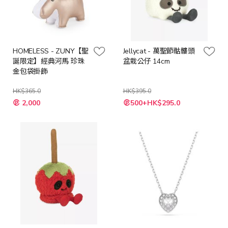
HOMELESS - ZUNY【聖
Jellycat - 萬聖節骷髏頭
誕限定】經典河馬 珍珠
盆栽公仔 14cm
金包袋掛飾
HK$365.0
HK$395.0
特
特
2,000
500+HK$295.0
殊
殊
價
價
格
格