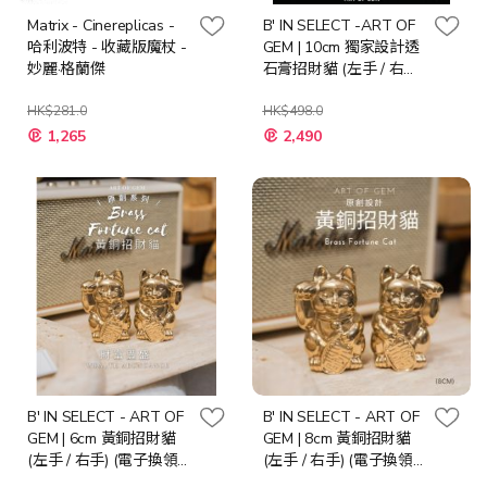
Matrix - Cinereplicas -
B' IN SELECT -ART OF
哈利波特 - 收藏版魔杖 -
GEM | 10cm 獨家設計透
妙麗·格蘭傑
石膏招財貓 (左手 / 右手)
(電子換領券)
HK$281.0
HK$498.0
特
1,265
2,490
殊
價
格
B' IN SELECT - ART OF
B' IN SELECT - ART OF
GEM | 6cm 黃銅招財貓
GEM | 8cm 黃銅招財貓
(左手 / 右手) (電子換領
(左手 / 右手) (電子換領
券)
券)