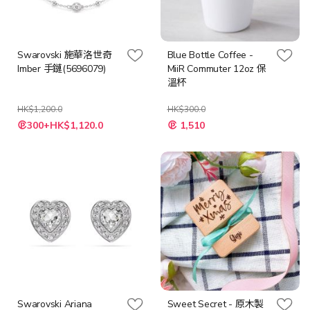
Swarovski 施華洛世奇
Blue Bottle Coffee -
Imber 手鏈(5696079)
MiiR Commuter 12oz 保
溫杯
HK$1,200.0
HK$300.0
特
特
300+HK$1,120.0
1,510
殊
殊
價
價
格
格
Swarovski Ariana
Sweet Secret - 原木製