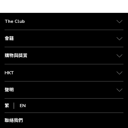
正
在
The Club
閱
關於 The Club
讀
合作夥伴
會籍
頁
Citi The Club 信用卡
會籍及專屬禮遇
媒體中心
賺取積分
購物與獎賞
兌換禮遇
物流與配送
Club 積分助手
Club Shopping 商品領取站
HKT
積分兌換
退款政策
csl.
常見問題
1010
聲明
在線客服
網上行
私隱聲明
HKT
繁
EN
使用條款
條款及細則
聯絡我們
不歧視及不騷擾聲明