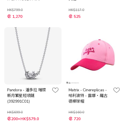
HK$799.0
HK$117.0
特
特
1,270
525
殊
殊
價
價
格
格
Pandora - 潘多拉 璀璨
Matrix - Cinereplicas -
新月繁星短項鏈
哈利波特 - 露娜‧羅古
(392991C01)
德棒球帽
HK$699.0
HK$160.0
特
特
200+HK$579.0
720
殊
殊
價
價