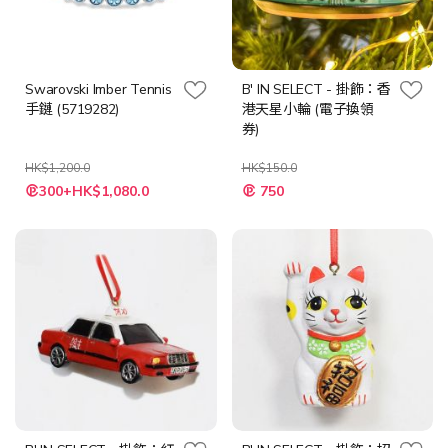
Swarovski Imber Tennis
B' IN SELECT - 掛飾：香
手鏈 (5719282)
港天星小輪 (電子換領
券)
HK$1,200.0
HK$150.0
特
特
300+HK$1,080.0
750
殊
殊
價
價
格
格