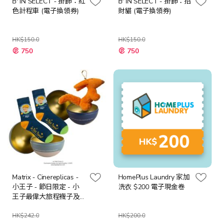
B' IN SELECT - 掛飾：紅
B' IN SELECT - 掛飾：招
色計程車 (電子換領券)
財貓 (電子換領券)
HK$150.0
HK$150.0
特
特
750
750
殊
殊
價
價
格
格
Matrix - Cinereplicas -
HomePlus Laundry 家加
小王子 - 節日限定 - 小
洗衣 $200 電子現金卷
王子最偉大旅程襪子及
小王子吊飾絨毛公仔
HK$242.0
HK$200.0