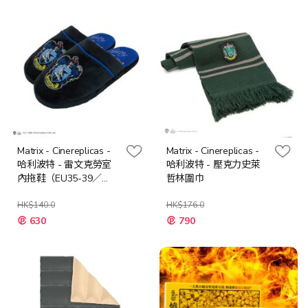
Matrix - Cinereplicas -
Matrix - Cinereplicas -
哈利波特 - 雷文克勞室
哈利波特 - 壓克力史萊
內拖鞋（EU35-39／
哲林圍巾
US4-6）
HK$140.0
HK$176.0
特
特
630
790
殊
殊
價
價
格
格