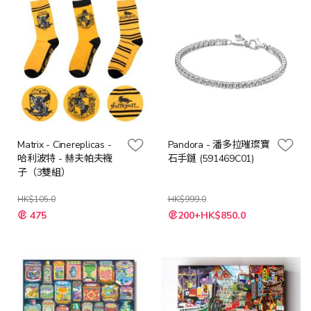
Matrix - Cinereplicas -
Pandora - 潘多拉璀璨寶
哈利波特 - 赫夫帕夫襪
石手鏈 (591469C01)
子（3雙組）
HK$105.0
HK$999.0
特
特
475
200+HK$850.0
殊
殊
價
價
格
格