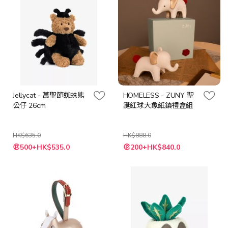
Jellycat - 萬聖節蜘蛛熊
HOMELESS - ZUNY 聖
公仔 26cm
誕紅球大象紙鎮禮盒組
HK$635.0
HK$888.0
特
特
500+HK$535.0
200+HK$840.0
殊
殊
價
價
格
格