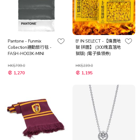
Pantone - Funmix
B' IN SELECT -【燒賣地
Collection運動旅行毯 -
獄 拼圖】 (300塊直落地
FASH-HO03K-MINI
獄版) (電子換領券)
HK$799.0
HK$239.0
特
特
1,270
1,195
殊
殊
價
價
格
格