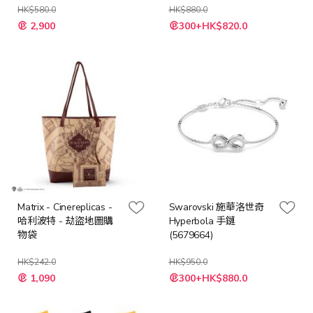
HK$580.0
HK$880.0
2,900
300+HK$820.0
Matrix - Cinereplicas -
Swarovski 施華洛世奇
哈利波特 - 劫盜地圖購
Hyperbola 手鏈
物袋
(5679664)
HK$242.0
HK$950.0
特
特
1,090
300+HK$880.0
殊
殊
價
價
格
格