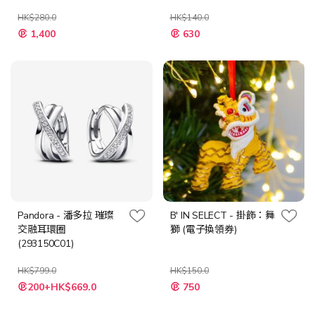
US4-6）
HK$280.0
HK$140.0
特
特
1,400
630
殊
殊
價
價
格
格
Pandora - 潘多拉 璀璨
B' IN SELECT - 掛飾：舞
交融耳環圈
獅 (電子換領券)
(293150C01)
HK$799.0
HK$150.0
特
特
200+HK$669.0
750
殊
殊
價
價
格
格