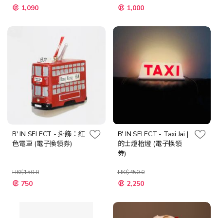
特
特
1,090
1,000
殊
殊
價
價
格
格
B' IN SELECT - 掛飾：紅
B' IN SELECT - Taxi Jai |
色電車 (電子換領券)
的士燈枱燈 (電子換領
券)
HK$150.0
HK$450.0
特
特
750
2,250
殊
殊
價
價
格
格