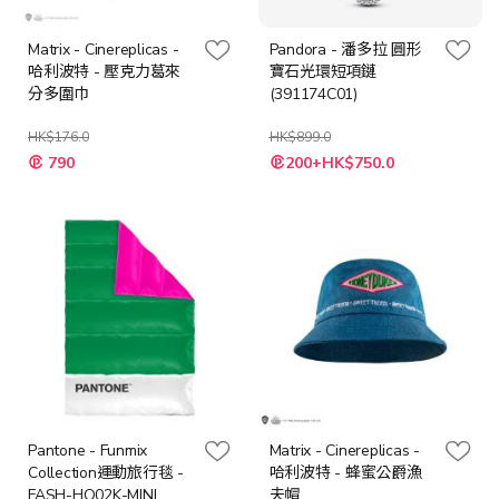
Matrix - Cinereplicas -
Pandora - 潘多拉 圓形
哈利波特 - 壓克力葛來
寶石光環短項鏈
分多圍巾
(391174C01)
HK$176.0
HK$899.0
特
特
790
200+HK$750.0
殊
殊
價
價
格
格
Pantone - Funmix
Matrix - Cinereplicas -
Collection運動旅行毯 -
哈利波特 - 蜂蜜公爵漁
FASH-HO02K-MINI
夫帽