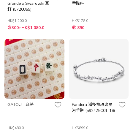
Grande x Swarovski 耳
手機座
釘 (5720859)
HK$1,200.0
HK$178.0
特
特
300+HK$1,080.0
890
殊
殊
價
價
格
格
GATOU - 麻將
Pandora 潘多拉璀璨星
河手鏈 (592425C01-18)
HK$480.0
HK$899.0
特
特