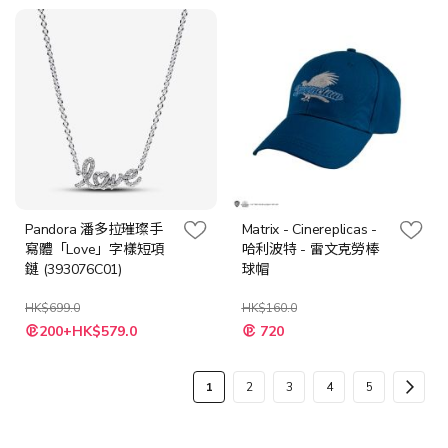
格
格
Pandora 潘多拉璀璨手
Matrix - Cinereplicas -
寫體「Love」字樣短項
哈利波特 - 雷文克勞棒
鏈 (393076C01)
球帽
HK$699.0
HK$160.0
特
特
200+HK$579.0
720
殊
殊
價
價
格
格
頁
您
頁
頁
頁
頁
頁
下
1
2
3
4
5
面
當
面
面
面
面
面
一
前
步