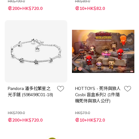
HK$799.0
HK$89.0
特
特
200+HK$720.0
10+HK$82.0
殊
殊
價
價
格
格
Pandora 潘多拉繁星之
HOTTOYS - 死侍與狼人
光手鏈 (598498C01-18)
Cosbi 盲盒系列2 (1件隨
機死侍與狼人公仔)
HK$799.0
HK$79.0
特
特
200+HK$720.0
10+HK$72.0
殊
殊
價
價
格
格