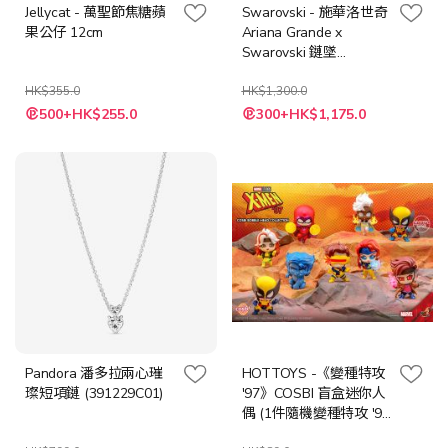
Jellycat - 萬聖節焦糖蘋
Swarovski - 施華洛世奇
果公仔 12cm
Ariana Grande x
Swarovski 鏈墜
(5720852)
HK$355.0
HK$1,300.0
特
特
500+HK$255.0
300+HK$1,175.0
殊
殊
價
價
格
格
Pandora 潘多拉兩心璀
HOTTOYS -《變種特攻
璨短項鏈 (391229C01)
'97》COSBI 盲盒迷你人
偶 (1件隨機變種特攻 '97
公仔)