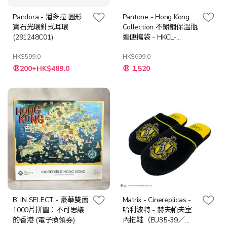
Pandora - 潘多拉 圓形
Pantone - Hong Kong
寶石光環針式耳環
Collection 不鏽鋼保溫瓶
(291248C01)
連便攜袋 - HKCL-
RDOB1-BOTT
HK$599.0
HK$699.0
特
特
200+HK$489.0
1,520
殊
殊
價
價
格
格
B' IN SELECT - 豪華雙面
Matrix - Cinereplicas -
1000片拼圖：不可思議
哈利波特 - 赫夫帕夫室
的香港 (電子換領券)
內拖鞋（EU35-39／