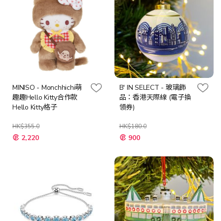
MINISO - Monchhichi萌
B' IN SELECT - 玻璃飾
趣趣Hello Kitty合作款
品：香港天際線 (電子換
Hello Kitty格子
領券)
HK$355.0
HK$180.0
特
特
2,220
900
殊
殊
價
價
格
格