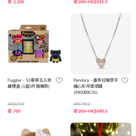
2,200
200+HK$815.0
殊
殊
價
價
格
格
Fuggler - S3豪華五入收
Pandora - 潘多拉璀璨手
藏禮盒 (1盒5件隨機款)
繪心形吊墜項鏈
(380089C01)
HK$179.9
HK$799.0
特
特
700
200+HK$680.0
殊
殊
價
價
格
格