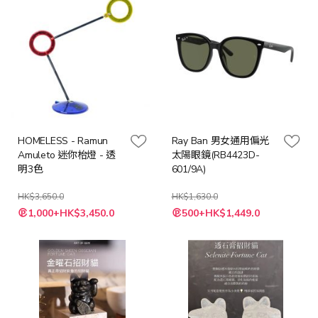
HOMELESS - Ramun
Ray Ban 男女通用偏光
Amuleto 迷你枱燈 - 透
太陽眼鏡(RB4423D-
明3色
601/9A)
HK$3,650.0
HK$1,630.0
特
特
1,000+HK$3,450.0
500+HK$1,449.0
殊
殊
價
價
格
格