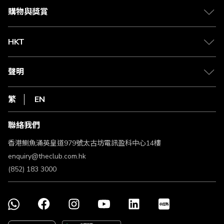
媒體中心
賺取積分
購物與獎賞
兌換禮遇
物流與配送
Club 積分助手
Club Shopping 商品領取站
HKT
積分兌換
退款政策
csl.
常見問題
1010
聲明
在線客服
網上行
私隱聲明
HKT
繁
EN
使用條款
條款及細則
聯絡我們
不歧視及不騷擾聲明
認可牌照及通告
香港鰂魚涌英皇道979號太古坊電訊盈科中心14樓
enquiry@theclub.com.hk
(852) 183 3000