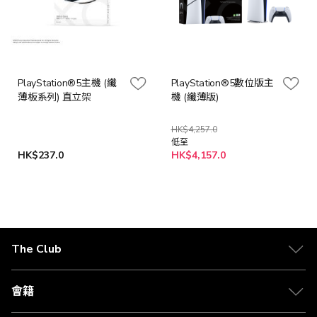
PlayStation®5主機 (纖
PlayStation®5數位版主
薄板系列) 直立架
機 (纖薄版)
HK$4,257.0
低至
HK$237.0
HK$4,157.0
The Club
關於 The Club
合作夥伴
會籍
Citi The Club 信用卡
會籍及專屬禮遇