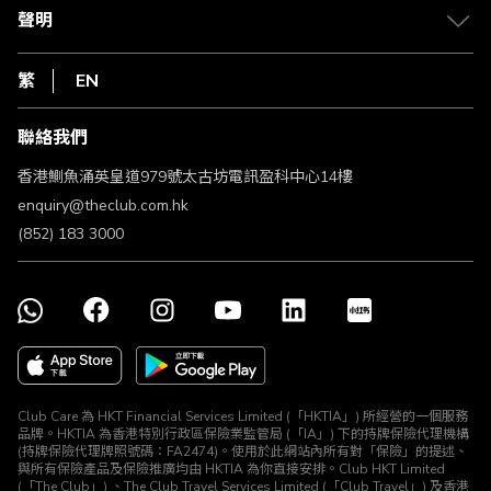
常見問題
1010
聲明
在線客服
網上行
私隱聲明
HKT
繁
EN
使用條款
條款及細則
聯絡我們
不歧視及不騷擾聲明
認可牌照及通告
香港鰂魚涌英皇道979號太古坊電訊盈科中心14樓
enquiry@theclub.com.hk
(852) 183 3000
Club Care 為 HKT Financial Services Limited (「HKTIA」) 所經營的一個服務
品牌。HKTIA 為香港特別行政區保險業監管局 (「IA」) 下的持牌保險代理機構
(持牌保險代理牌照號碼：FA2474)。使用於此網站內所有對「保險」的提述、
與所有保險產品及保險推廣均由 HKTIA 為你直接安排。Club HKT Limited
(「The Club」) 、The Club Travel Services Limited (「Club Travel」) 及香港