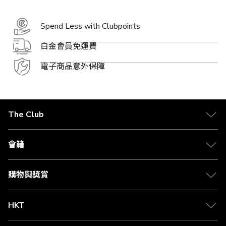
Spend Less with Clubpoints
白金會員免運費
電子商品意外保障
The Club
關於 The Club
合作夥伴
會籍
Citi The Club 信用卡
會籍及專屬禮遇
媒體中心
賺取積分
購物與獎賞
兌換禮遇
物流與配送
Club 積分助手
Club Shopping 商品領取站
HKT
積分兌換
退款政策
csl.