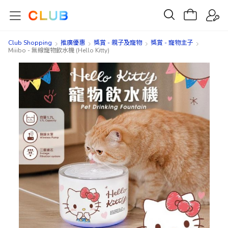
Club Shopping
推廣優惠
獎賞 - 親子及寵物
獎賞 - 寵物主子
Miiibo - 無線寵物飲水機 (Hello Kitty)
Skip
Skip
to
to
the
the
end
beginning
of
of
the
the
images
images
gallery
gallery