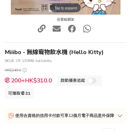
Tap to expand
分享給朋友
Miiibo - 無線寵物飲水機 (Hello Kitty)
SKU
CR-103MB-hellokitty
HK$349.0
特
200+HK$310.0
啟動優惠追蹤
殊
價
格
可賺取
31
使用合資格的信用卡付款可享12個月電子商品意外保障