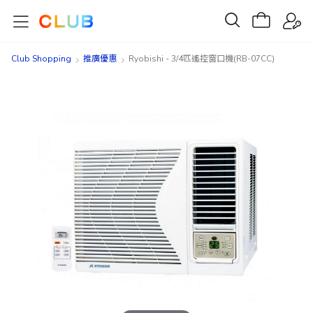
Club Shopping
推廣優惠
Ryobishi - 3/4匹遙控窗口機(RB-07CC)
Skip
Skip
to
to
the
the
end
beginning
of
of
the
the
images
images
gallery
gallery