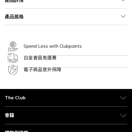
產品詳情
產品規格
Spend Less with Clubpoints
白金會員免運費
電子商品意外保障
The Club
關於 The Club
合作夥伴
會籍
Citi The Club 信用卡
會籍及專屬禮遇
媒體中心