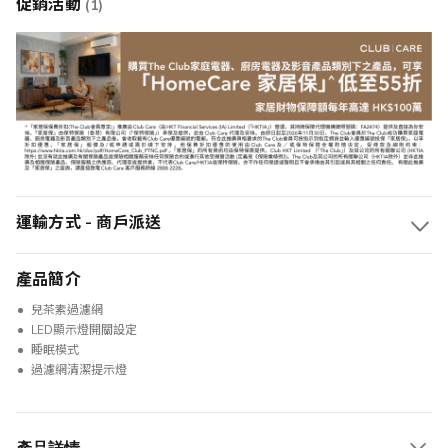
促銷活動
(1)
運輸方式 - 商戶派送
產品簡介
兒茶素過濾網
LED顯示燈開關設定
睡眠模式
過濾網清潔提示燈