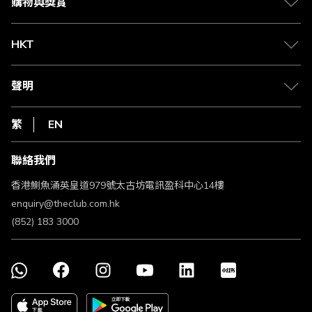
賺取積分
購物與獎賞
兌換禮遇
物流與配送
Club 積分助手
Club Shopping 商品領取站
HKT
積分兌換
退款政策
csl.
常見問題
1010
聲明
在線客服
網上行
私隱聲明
HKT
繁
EN
使用條款
條款及細則
聯絡我們
不歧視及不騷擾聲明
認可牌照及通告
香港鰂魚涌英皇道979號太古坊電訊盈科中心14樓
enquiry@theclub.com.hk
(852) 183 3000