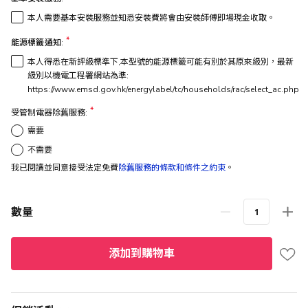
本人需要基本安裝服務並知悉安裝費將會由安裝師傅即場現金收取。
能源標籤通知:
本人得悉在新評級標準下,本型號的能源標籤可能有別於其原來級別，最新
級別以機電工程署網站為準:
https://www.emsd.gov.hk/energylabel/tc/households/rac/select_ac.php
受管制電器除舊服務:
需要
不需要
我已閱讀並同意接受法定免費
除舊服務的條款和條件之約束
。
數量
添加到購物車