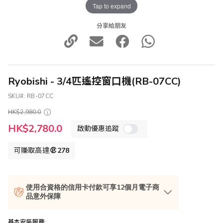
Tap to expand
分享給朋友
Ryobishi - 3/4匹遙控窗口機(RB-07CC)
SKU
RB-07CC
HK$2,980.0
特
HK$2,780.0
啟動優惠追蹤
殊
價
格
可賺取高達
278
使用合資格的信用卡付款可享12個月電子商
品意外保障
基本安裝服務: