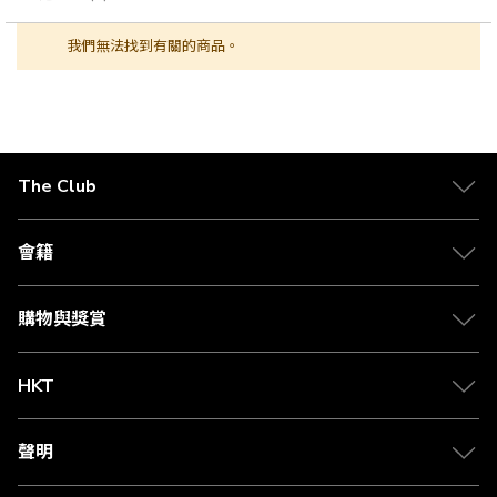
我們無法找到有關的商品。
The Club
關於 The Club
合作夥伴
會籍
Citi The Club 信用卡
會籍及專屬禮遇
媒體中心
賺取積分
購物與獎賞
兌換禮遇
物流與配送
Club 積分助手
Club Shopping 商品領取站
HKT
積分兌換
退款政策
csl.
常見問題
1010
聲明
在線客服
網上行
私隱聲明