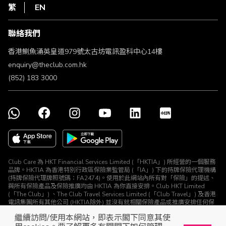
HKT
繁
EN
使用條款
條款及細則
聯絡我們
不歧視及不騷擾聲明
認可牌照及通告
香港鰂魚涌英皇道979號太古坊電訊盈科中心14樓
enquiry@theclub.com.hk
(852) 183 3000
Club Care 為 HKT Financial Services Limited (「HKTIA」) 所經營的一個服務
品牌。HKTIA 為香港特別行政區保險業監管局 (「IA」) 下的持牌保險代理機構
(持牌保險代理牌照號碼：FA2474)。使用於此網站內所有對「保險」的提述、
與所有保險產品及保險推廣均由 HKTIA 為你直接安排。Club HKT Limited
(「The Club」) 、The Club Travel Services Limited (「Club Travel」) 及香港
電訊集團所有其他公司 (HKTIA除外) 並沒有就相關保險產品或推廣安排任何保
險合約或進行其他受規管活動 (定義見《保險業條例》)。
繼續訪問/使用本網站，即表示閣下同意其使
© The Club 2026. 保留所有權利