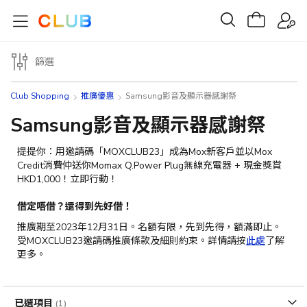
篩選
Club Shopping
推廣優惠
Samsung影音及顯示器感謝祭
Samsung影音及顯示器感謝祭
提提你：用邀請碼「
MOXCLUB23
」成為
Mox
新客戶並以
Mox
Credit
消費仲送你
Momax Q.Power Plug
無線充電器
+
現金獎賞
HKD1,000
！立即行動！
借定唔借？還得到先好借！
推廣期至2023年12月31日。
名額有限，先到先得，額滿即止。
受MOXCLUB23邀請碼推廣條款及細則約束。詳情請按
此處
了解
更多
。
已選項目