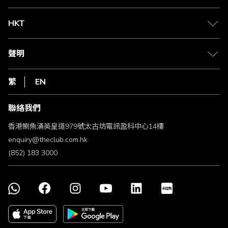
兌換禮遇
物流與配送
Club 積分助手
Club Shopping 商品領取站
HKT
積分兌換
退款政策
csl.
常見問題
1010
聲明
在線客服
網上行
私隱聲明
HKT
繁
EN
使用條款
條款及細則
聯絡我們
不歧視及不騷擾聲明
認可牌照及通告
香港鰂魚涌英皇道979號太古坊電訊盈科中心14樓
enquiry@theclub.com.hk
(852) 183 3000