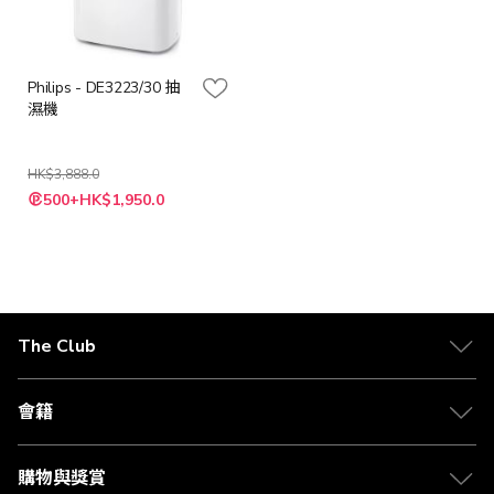
Philips - DE3223/30 抽
濕機
HK$3,888.0
特
500+HK$1,950.0
殊
價
格
The Club
關於 The Club
合作夥伴
會籍
Citi The Club 信用卡
會籍及專屬禮遇
媒體中心
賺取積分
購物與獎賞