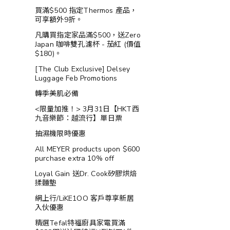
買滿$500 指定Thermos 產品，
可享額外9折。
凡購買指定家品滿$500，送Zero
Japan 咖啡雙孔濾杯 - 茄紅 (價值
$180)。
[The Club Exclusive] Delsey
Luggage Feb Promotions
轉季美肌必備
<限量加推！> 3月31日【HKT西
九音樂節：越流行】單日票
抽濕機限時優惠
All MEYER products upon $600
purchase extra 10% off
Loyal Gain 送Dr. Cook矽膠烘焙
揉麵墊
網上行/LiKE1OO 客戶尊享新居
入伙優惠
精選Tefal特福廚具家電買滿