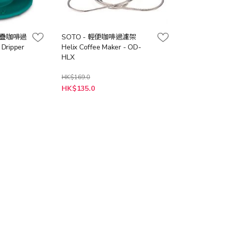
 摺疊咖啡過
SOTO - 輕便咖啡過濾架
Dripper
Helix Coffee Maker - OD-
HLX
HK$169.0
特
HK$135.0
殊
價
格