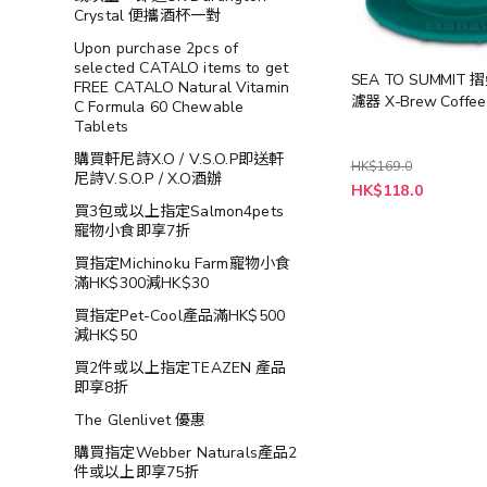
Crystal 便攜酒杯一對
Upon purchase 2pcs of
selected CATALO items to get
SEA TO SUMMIT
FREE CATALO Natural Vitamin
濾器 X-Brew Coffee 
C Formula 60 Chewable
Tablets
購買軒尼詩X.O / V.S.O.P即送軒
HK$169.0
尼詩V.S.O.P / X.O酒辦
特
HK$118.0
殊
買3包或以上指定Salmon4pets
價
寵物小食即享7折
格
買指定Michinoku Farm寵物小食
滿HK$300減HK$30
買指定Pet-Cool產品滿HK$500
減HK$50
買2件或以上指定TEAZEN 產品
即享8折
The Glenlivet 優惠
購買指定Webber Naturals產品2
件或以上即享75折