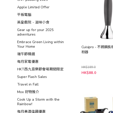
Apple Limited Offer
平板電腦
英皇戲院 - 滋味小食
Gear up for your 2025
adventures
Embrace Green Living within
Your Home
Cuisipro - 不銹
粉器
端午節精選
每月家電優惠
HK$189.0
HKT西九音樂節會場期間限定
特
HK$88.0
殊
Super Flash Sales
價
格
Travel in Fall
Mox 好物推介
Cook Up a Storm with the
Rainbow!
每月美酒佳餚優惠