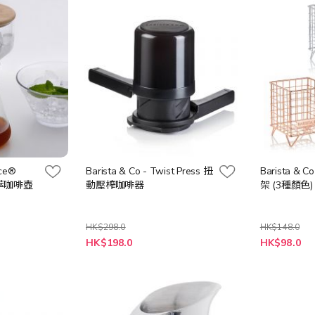
nce®
Barista & Co - Twist Press 扭
Barista &
冰萃咖啡壺
動壓榨咖啡器
架 (3種顏色)
HK$298.0
HK$148.0
特
HK$198.0
HK$98.0
殊
價
格