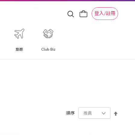
登入/註冊
旅遊
Club Biz
設
排序
置
降
序
方