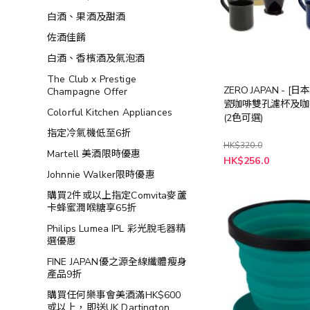
白酒、果酒及甜酒
佐酒佳餚
白酒、香檳酒及氣泡酒
The Club x Prestige
ZERO JAPAN - [
Champagne Offer
瓷咖啡雙孔濾杯及咖
Colorful Kitchen Appliances
(2色可選)
指定冷氣機低至6折
HK$320.0
Martell 美酒限時優惠
HK$256.0
Johnnie Walker限時優惠
購買2件或以上指定Comvita麥蘆
卡蜂蜜潤喉糖享65折
Philips Lumea IPL 彩光脫毛器精
選優惠
FINE JAPAN優之源全線纖體瘦身
產品9折
購買任何樂事會美酒滿HK$600
或以上，即送UK Dartington