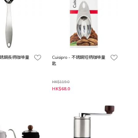
 - 不銹鋼長柄咖啡量
Cuisipro - 不銹鋼短柄咖啡量
匙
HK$119.0
特
HK$68.0
殊
價
格