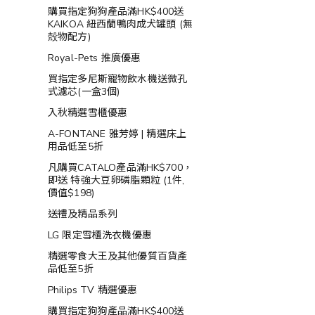
購買指定狗狗產品滿HK$400送
KAIKOA 紐西蘭鴨肉成犬罐頭 (無
殻物配方)
Royal-Pets 推廣優惠
買指定多尼斯寵物飲水機送微孔
式濾芯(一盒3個)
入秋精選雪櫃優惠
A-FONTANE 雅芳婷 | 精選床上
用品低至5折
凡購買CATALO產品滿HK$700，
即送 特強大豆卵磷脂顆粒 (1件,
價值$198)
送禮及精品系列
LG 限定雪櫃洗衣機優惠
精選零食大王及其他優質百貨產
品低至5折
Philips TV 精選優惠
購買指定狗狗產品滿HK$400送