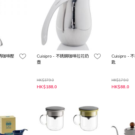
鋼長柄咖啡壓
Cuisipro - 不銹鋼咖啡拉花奶
Cuisipro
壺
匙
HK$379.0
HK$179.0
特
特
HK$188.0
HK$88.0
殊
殊
價
價
格
格