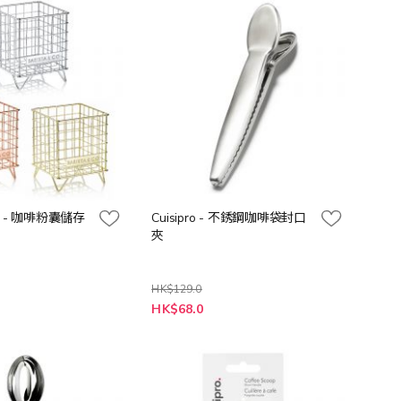
向
 Co - 咖啡粉囊儲存
Cuisipro - 不銹鋼咖啡袋封口
夾
HK$129.0
特
HK$68.0
殊
價
格