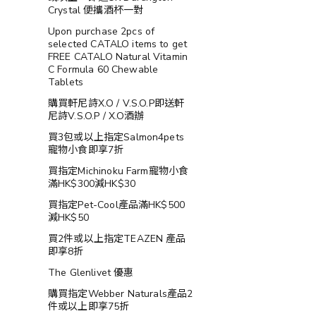
Crystal 便攜酒杯一對
Upon purchase 2pcs of
selected CATALO items to get
FREE CATALO Natural Vitamin
C Formula 60 Chewable
Tablets
購買軒尼詩X.O / V.S.O.P即送軒
尼詩V.S.O.P / X.O酒辦
買3包或以上指定Salmon4pets
寵物小食即享7折
買指定Michinoku Farm寵物小食
滿HK$300減HK$30
買指定Pet-Cool產品滿HK$500
減HK$50
買2件或以上指定TEAZEN 產品
即享8折
The Glenlivet 優惠
購買指定Webber Naturals產品2
件或以上即享75折