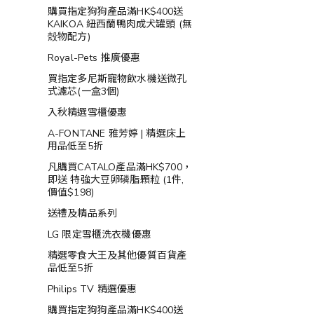
購買指定狗狗產品滿HK$400送
KAIKOA 紐西蘭鴨肉成犬罐頭 (無
殻物配方)
Royal-Pets 推廣優惠
買指定多尼斯寵物飲水機送微孔
式濾芯(一盒3個)
入秋精選雪櫃優惠
A-FONTANE 雅芳婷 | 精選床上
用品低至5折
凡購買CATALO產品滿HK$700，
即送 特強大豆卵磷脂顆粒 (1件,
價值$198)
送禮及精品系列
LG 限定雪櫃洗衣機優惠
精選零食大王及其他優質百貨產
品低至5折
Philips TV 精選優惠
購買指定狗狗產品滿HK$400送