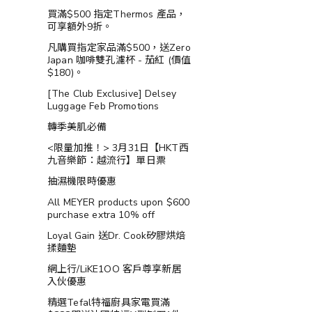
買滿$500 指定Thermos 產品，
可享額外9折。
凡購買指定家品滿$500，送Zero
Japan 咖啡雙孔濾杯 - 茄紅 (價值
$180)。
[The Club Exclusive] Delsey
Luggage Feb Promotions
轉季美肌必備
<限量加推！> 3月31日【HKT西
九音樂節：越流行】單日票
抽濕機限時優惠
All MEYER products upon $600
purchase extra 10% off
Loyal Gain 送Dr. Cook矽膠烘焙
揉麵墊
網上行/LiKE1OO 客戶尊享新居
入伙優惠
精選Tefal特福廚具家電買滿