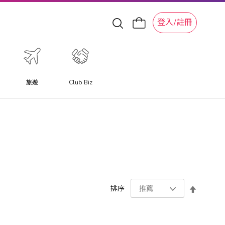
登入/註冊
旅遊
Club Biz
設
排序
置
降
序
方