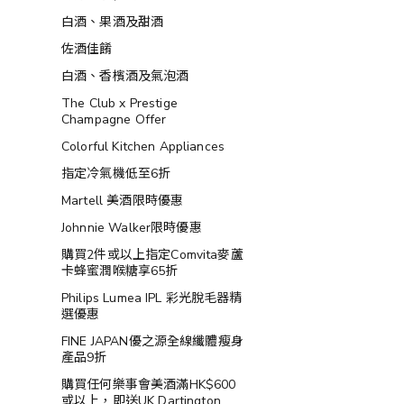
白酒、果酒及甜酒
佐酒佳餚
白酒、香檳酒及氣泡酒
The Club x Prestige
Champagne Offer
Colorful Kitchen Appliances
指定冷氣機低至6折
Martell 美酒限時優惠
Johnnie Walker限時優惠
購買2件或以上指定Comvita麥蘆
卡蜂蜜潤喉糖享65折
Philips Lumea IPL 彩光脫毛器精
選優惠
FINE JAPAN優之源全線纖體瘦身
產品9折
購買任何樂事會美酒滿HK$600
或以上，即送UK Dartington