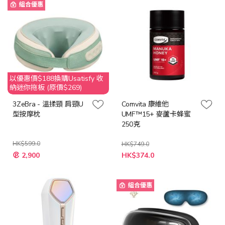
組合優惠
以優惠價$188換購Usatisfy 收
納迷你拖板 (原價$269)
3ZeBra - 溫揉頸 肩頸U
Comvita 康維他
型按摩枕
UMF™15+ 麥蘆卡蜂蜜
250克
HK$599.0
HK$749.0
特
特
2,900
HK$374.0
殊
殊
價
價
格
格
組合優惠