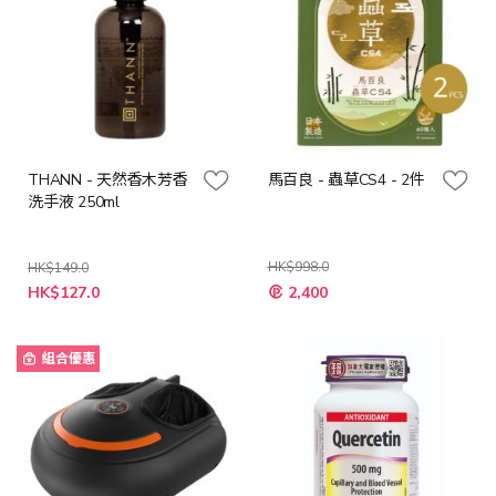
THANN - 天然香木芳香
馬百良 - 蟲草CS4 - 2件
洗手液 250ml
HK$998.0
HK$149.0
特
特
HK$127.0
2,400
殊
殊
價
價
格
格
組合優惠