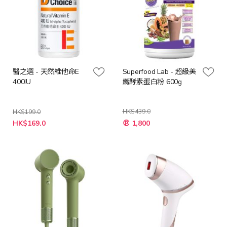
醫之選 - 天然維他命E
Superfood Lab - 超級美
400IU
纖酵素蛋白粉 600g
HK$439.0
HK$199.0
特
特
HK$169.0
1,800
殊
殊
價
價
格
格