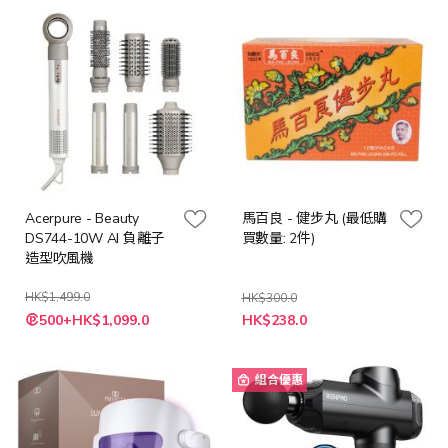
Acerpure - Beauty
馬百良 - 健步丸 (最低購
DS744-10W AI 負離子
買數量: 2件)
造型吹風機
HK$1,499.0
HK$300.0
特
特
500+HK$1,099.0
HK$238.0
殊
殊
價
價
格
格
組合優惠