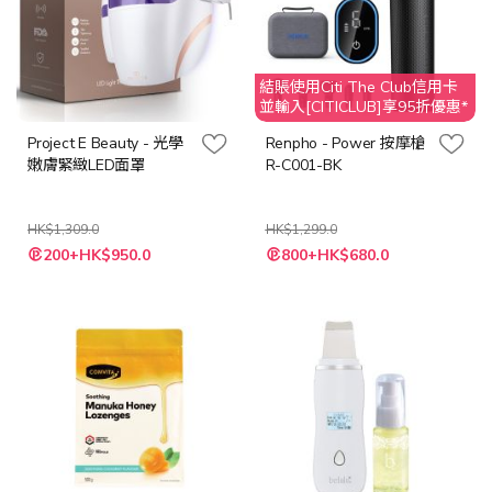
結賬使用Citi The Club信用卡
並輸入[CITICLUB]享95折優惠*
Project E Beauty - 光學
Renpho - Power 按摩槍
嫩膚緊緻LED面罩
R-C001-BK
HK$1,309.0
HK$1,299.0
特
特
200+HK$950.0
800+HK$680.0
殊
殊
價
價
格
格