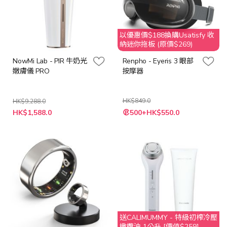
以優惠價$188換購Usatisfy 收
納迷你拖板 (原價$269)
NowMi Lab - PIR 牛奶光
Renpho - Eyeris 3 眼部
嫩膚儀 PRO
按摩器
HK$849.0
HK$9,288.0
特
特
HK$1,588.0
500+HK$550.0
殊
殊
價
價
格
格
送CALIMUMMY - 特級初榨冷壓
橄欖油 1公升 [價值$259]