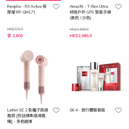
Renpho - R3 Active 按
Amazfit - T-Rex Ultra
摩槍 RP-GM171
終極戶外 GPS 智能手錶
(黑色 / 沙色)
HK$770.0
HK$3,498.0
特
2,800
HK$2,980.0
殊
價
格
Laifen SE 2 負離子高速
SK-II - 旅行體驗套裝
風筒 [附送標準順滑風
嘴] - 多色選擇