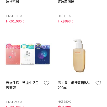
沫拔毛器
泡沫潔面器
HK$1,180.0
HK$1,180.0
特
特
HK$1,080.0
HK$898.0
殊
殊
價
價
格
格
豐盛生活 - 豐盛生活皇
雪花秀 - 順行潔顏泡沫
牌套裝
200ml
HK$280.0
HK$1,244.0
特
特