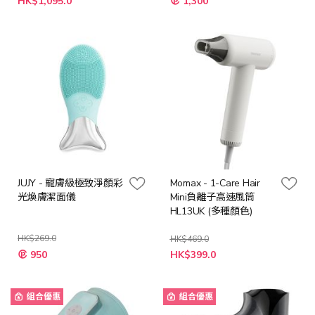
HK$1,095.0
1,300
殊
殊
價
價
格
格
JUJY - 寵膚級極致淨顏彩
Momax - 1-Care Hair
光煥膚潔面儀
Mini負離子高速風筒
HL13UK (多種顏色)
HK$269.0
HK$469.0
特
950
HK$399.0
殊
價
格
組合優惠
組合優惠