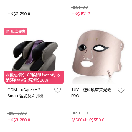
色)
HK$178.0
特
HK$2,790.0
HK$151.3
殊
價
格
組合優惠
以優惠價$188換購Usatisfy 收
納迷你拖板 (原價$269)
OSIM - uSqueez 2
JUJY - 逆齡煥膚美光機
Smart 智能反斗腳機
PRO
HK$1,199.0
HK$4,680.0
特
特
HK$3,280.0
500+HK$550.0
殊
殊
價
價
格
格