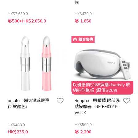
筒
HK$2,630.0
HK$479.0
特
特
500+HK$2,050.0
1,850
殊
殊
價
價
格
格
組合優惠
以優惠價$188換購Usatisfy 收
納迷你拖板 (原價$269)
belulu - 磁気溫感眼筆
Renpho - 明睛睛 眼部溫
(2 款顏色)
感按摩器 - RF-EM001R-
W-UK
HK$599.0
HK$488.0
特
HK$235.0
2,290
殊