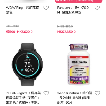
WOW Ring - 智能戒指 -
Panasonic - EH-XR10
銀色
RF 超聲波緊緻器
HK$898.0
HK$3,880.0
特
500+HK$620.0
HK$2,350.0
殊
價
格
POLAR - Ignite 3 健身與
webber naturals 維柏健
健康追蹤手錶 (夜黑色 /
- 長效維他命B雜 (緩釋
米灰色 / 紫霧色 / 啡銅
配方) 60片