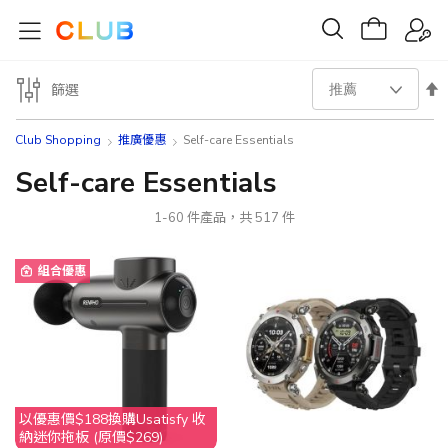
設
篩選
置
Club Shopping
推廣優惠
Self-care Essentials
降
Self-care Essentials
序
1
-
60
件產品，共
517
件
方
組合優惠
向
以優惠價$188換購Usatisfy 收
納迷你拖板 (原價$269)