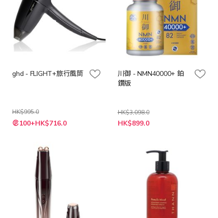
ghd - FLIGHT+旅行風筒
川御 - NMN40000+ 鉑
鑽版
HK$995.0
HK$3,098.0
特
特
100+HK$716.0
HK$899.0
殊
殊
價
價
格
格