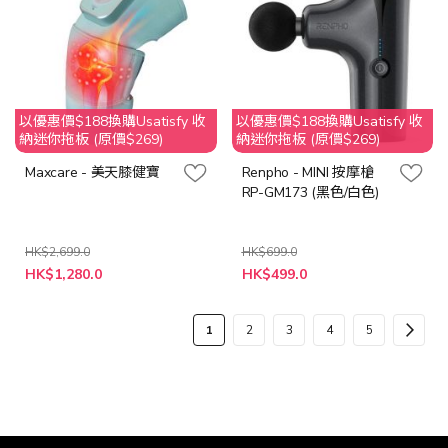
以優惠價$188換購Usatisfy 收
以優惠價$188換購Usatisfy 收
納迷你拖板 (原價$269)
納迷你拖板 (原價$269)
Maxcare - 美天膝健寶
Renpho - MINI 按摩槍
RP-GM173 (黑色/白色)
HK$2,699.0
HK$699.0
特
HK$1,280.0
HK$499.0
殊
價
格
頁
您
頁
頁
頁
頁
頁
下
1
2
3
4
5
面
當
面
面
面
面
面
一
前
步
正