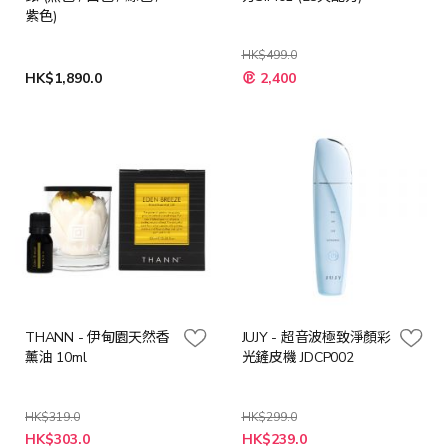
紫色)
HK$499.0
特
HK$1,890.0
2,400
殊
價
格
THANN - 伊甸園天然香
JUJY - 超音波極致淨顏彩
薰油 10ml
光鏟皮機 JDCP002
HK$319.0
HK$299.0
特
特
HK$303.0
HK$239.0
殊
殊