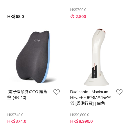
HK$799.0
HK$68.0
2,800
(電子換領券)OTO 護背
Dualsonic - Maximum
墊 (BR-10)
HIFU+RF 射頻7合1美容
儀 [香港行貨] | 白色
HK$748.0
HK$9,800.0
特
特
HK$374.0
HK$8,990.0
殊
殊
價
價