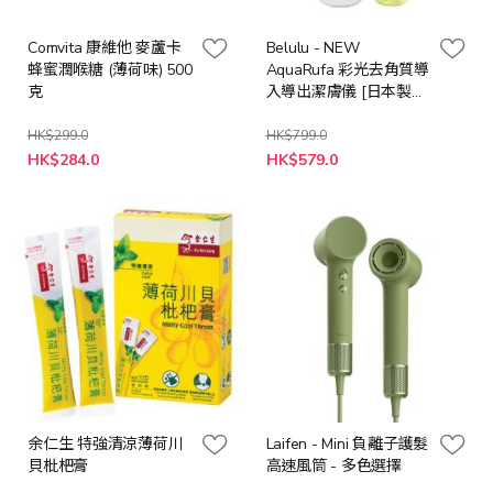
Comvita 康維他 麥蘆卡
Belulu - NEW
蜂蜜潤喉糖 (薄荷味) 500
AquaRufa 彩光去角質導
克
入導出潔膚儀 [日本製
造]
HK$299.0
HK$799.0
特
特
HK$284.0
HK$579.0
殊
殊
價
價
格
格
余仁生 特強清涼薄荷川
Laifen - Mini 負離子護髮
貝枇杷膏
高速風筒 - 多色選擇