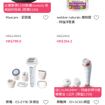
以優惠價$188換購Usatisfy 收
納迷你拖板 (原價$269)
Maxcare - 足逍遙
webber naturals 維柏健
- 特強洋蔥素
HK$2,999.0
HK$299.0
特
特
HK$799.0
HK$254.2
殊
殊
價
價
格
格
送CALIMUMMY - 特級初榨冷壓
橄欖油 1公升 [價值$259]
樂聲 - ES-EY90 淨滑泡
樂聲牌 - EH-SC65 綿密