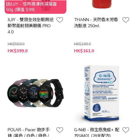
送JUJY - 恆時潤澤保濕凝露
50g (價值 $99)
JUJY - 雙頭全效全眼周逆
THANN - 天然香木芳香
齡聚能射頻美眼儀 PRO
洗髮液 250ml
4.0
HK$559.0
HK$169.0
特
特
HK$399.0
HK$161.0
殊
殊
價
價
格
格
POLAR - Pacer 跑步手
G-NiiB - 微生態免疫+ 配
錶 (黑色 / 白色 / 綠色 /
方SIM01 (28天配方)