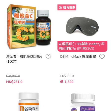
格
格
組合優惠
以優惠價$188換購Usatisfy 收
納迷你拖板 (原價$269)
澳至尊 - 維他命C咀嚼片
OSIM - uMask 按摩眼罩
(100粒)
HK$399.0
HK$290.0
特
特
HK$261.0
1,500
殊
殊
價
價
格
格