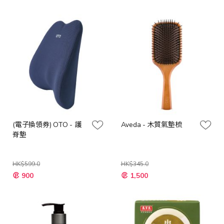
價
價
格
格
(電子換領券) OTO - 護
Aveda - 木質氣墊梳
脊墊
HK$599.0
HK$345.0
特
特
900
1,500
殊
殊
價
價
格
格