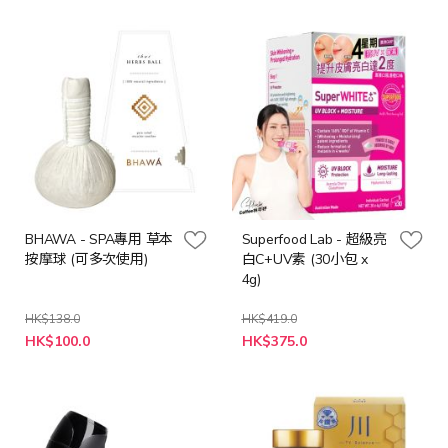
價
格
BHAWA - SPA專用 草本
Superfood Lab - 超級亮
按摩球 (可多次使用)
白C+UV素 (30小包 x
4g)
HK$138.0
HK$419.0
特
特
HK$100.0
HK$375.0
殊
殊
價
價
格
格