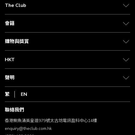
在
The Club
閱
關於 The Club
讀
合作夥伴
會籍
頁
Citi The Club 信用卡
會籍及專屬禮遇
媒體中心
賺取積分
購物與獎賞
兌換禮遇
物流與配送
Club 積分助手
Club Shopping 商品領取站
HKT
積分兌換
退款政策
csl.
常見問題
1010
聲明
在線客服
網上行
私隱聲明
HKT
繁
EN
使用條款
條款及細則
聯絡我們
不歧視及不騷擾聲明
認可牌照及通告
香港鰂魚涌英皇道979號太古坊電訊盈科中心14樓
enquiry@theclub.com.hk