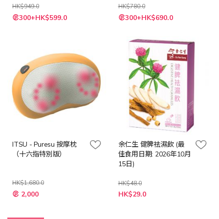
HK$949.0
HK$780.0
特
300+HK$599.0
300+HK$690.0
殊
價
格
ITSU - Puresu 按摩枕
余仁生 健脾祛濕飲 (最
（十六指特別版）
佳食用日期: 2026年10月
15日)
HK$1,680.0
HK$48.0
特
特
2,000
HK$29.0
殊
殊
價
價
格
格