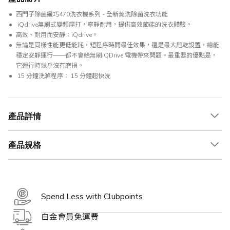
西門子除菌纖巧470洗衣機系列 - 全新蒸洗除菌洗衣功能
iQdrive無刷式變頻摩打，寧靜耐用，提供高效節能的洗衣體驗。
高效、耐用而安靜：iQdrive。
無論是同樣性能更低能耗，短程序時間最佳效果，還是最大甩乾設置，總能
穩定安靜運行——都不會給無刷iQDrive 電機帶來問題。最重要的優點是，
它運行時幾乎沒有磨損。
15 分鐘洗滌程序： 15 分鐘超快洗
產品詳情
產品規格
Spend Less with Clubpoints
白金會員免運費