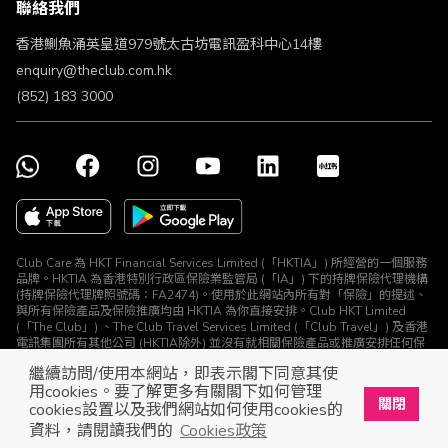
聯絡我們
不歧視及不騷擾聲明
認可牌照及通告
香港鰂魚涌英皇道979號太古坊電訊盈科中心14樓
enquiry@theclub.com.hk
(852) 183 3000
Club Care 為 HKT Financial Services Limited (「HKTIA」) 所經營的一個服務
品牌。HKTIA 為香港特別行政區保險業監管局 (「IA」) 下的持牌保險代理機構
(持牌保險代理牌照號碼：FA2474)。使用於此網站內所有對「保險」的提述、
與所有保險產品及保險推廣均由 HKTIA 為你直接安排。Club HKT Limited
(「The Club」) 、The Club Travel Services Limited (「Club Travel」) 及香港
電訊集團所有其他公司 (HKTIA除外) 並沒有就相關保險產品或推廣安排任何保
險合約或進行其他受規管活動 (定義見《保險業條例》)。
繼續訪問/使用本網站，即表示閣下同意其使
© The Club 2026. 保留所有權利
用cookies。要了解更多有關閣下如何管理
關閉
cookies設置以及我們網站如何使用cookies的
立即下載The Club手機app
開啟
資料，請閱讀我們的
Cookies政策
展開屬於你的獎賞之旅