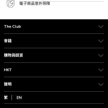
電子商品意外保障
The Club
關於 The Club
合作夥伴
會籍
Citi The Club 信用卡
會籍及專屬禮遇
媒體中心
賺取積分
購物與獎賞
兌換禮遇
物流與配送
Club 積分助手
Club Shopping 商品領取站
HKT
積分兌換
退款政策
csl.
常見問題
1010
聲明
在線客服
網上行
私隱聲明
HKT
繁
EN
使用條款
條款及細則