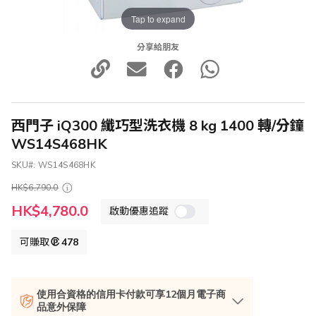
Tap to expand
分享給朋友
西門子 iQ300 纖巧型洗衣機 8 kg 1400 轉/分鐘
WS14S468HK
SKU
WS14S468HK
HK$6,790.0
特
HK$4,780.0
啟動優惠追蹤
殊
價
格
可賺取
478
使用合資格的信用卡付款可享12個月電子商
品意外保障