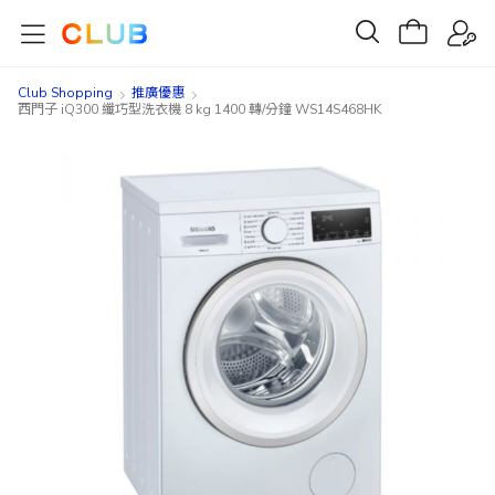
Club Shopping
推廣優惠
西門子 iQ300 纖巧型洗衣機 8 kg 1400 轉/分鐘 WS14S468HK
Skip
Skip
to
to
the
the
end
beginning
of
of
the
the
images
images
gallery
gallery