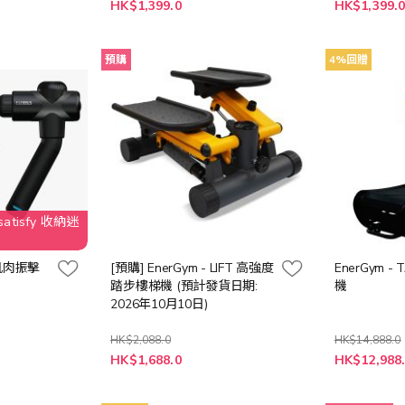
特
特
HK$1,399.0
HK$1,399.
殊
殊
價
價
格
格
預購
4%回贈
tisfy 收納迷
層肌肉振擊
[預購] EnerGym - LIFT 高強度
EnerGym 
踏步樓梯機 (預計發貨日期:
機
2026年10月10日)
HK$2,088.0
HK$14,888.0
特
特
HK$1,688.0
HK$12,988
殊
殊
價
價
格
格