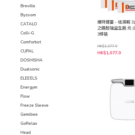
Breville
Byzoom
維特健靈 - 袪濕輕 3
CATALO
之選超強益生菌·元 (
Colli-G
3條裝
Comforbot
HK$1,377.0
CUPAL
特
HK$1,077.0
殊
DOSHISHA
價
格
Dualsonic
ELEEELS
Energym
Flow
Freeze Sleeve
Gemibee
GoRelax
Head