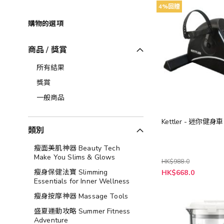
4%回贈
購物的選項
商品 / 獎賞
所有結果
獎賞
一般商品
Kettler - 迷你健身車
類別
瘦面美肌神器 Beauty Tech
Make You Slims & Glows
HK$988.0
特
瘦身保健法寶 Slimming
HK$668.0
殊
Essentials for Inner Wellness
價
格
瘦身按摩神器 Massage Tools
盛夏運動攻略 Summer Fitness
Adventure