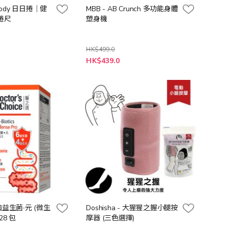
3Body 日日捲｜健
MBB - AB Crunch 多功能身體
捲尺
塑身機
HK$499.0
特
HK$439.0
殊
價
格
強益生菌∙元 (微生
Doshisha - 大猩猩之握小腿按
28 包
摩器 (三色選擇)