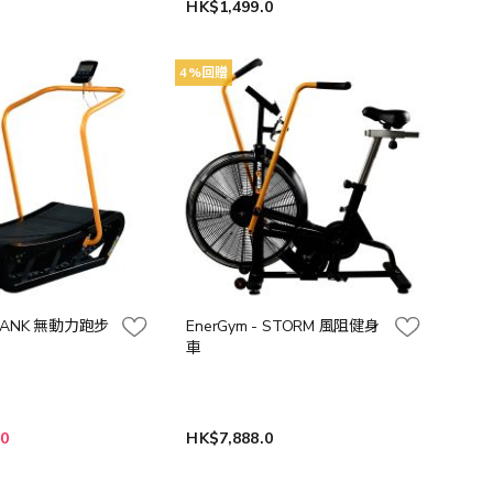
0
HK$1,499.0
4%回贈
- TANK 無動力跑步
EnerGym - STORM 風阻健身
車
.0
HK$7,888.0