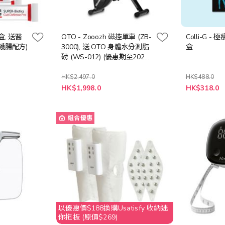
盒, 送醫
OTO - Zooozh 磁控單車 (ZB-
Colli-G -
護腸配方)
3000), 送 OTO 身體水分測脂
盒
磅 (WS-012) (優惠期至2026
年5月31日)
HK$2,497.0
HK$488.0
特
特
HK$1,998.0
HK$318.0
殊
殊
價
價
格
格
組合優惠
以優惠價$188換購Usatisfy 收納迷
你拖板 (原價$269)