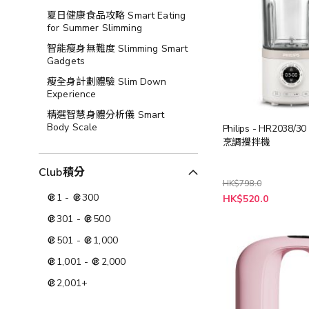
夏日健康食品攻略 Smart Eating
for Summer Slimming
智能瘦身無難度 Slimming Smart
Gadgets
瘦全身計劃體驗 Slim Down
Experience
精選智慧身體分析儀 Smart
Body Scale
Philips - HR2038
烹調攪拌機
Club積分
HK$798.0
特
1
-
300
HK$520.0
殊
價
301
-
500
格
501
-
1,000
1,001
-
2,000
2,001
+