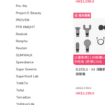
HK$1,099.0
Pro-fits
Project E Beauty
組合優惠
PROVEN
PYR KNIGHT
Reebok
Renpho
Reuteri
SLIMWALK
以優惠價$188換購Usa
你拖板 (原價$269)
Speediance
Supa Greenix
ELEEELS - X4 深
按摩儀
Superfood Lab
TANITA
HK$2,799.0
Tefal
特
HK$2,299.0
殊
Terraillon
價
格
THERAGUN