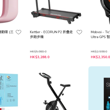
形運動環 (三
Kettler - ECORUN P2 折疊走
Mobvoi - Ti
步跑步機
Ultra GPS
HK$5,980.0
HK$2,598.0
特
特
HK$3,288.0
HK$2,350.
殊
殊
價
價
格
格