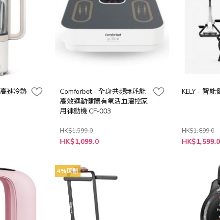
/30 高速冷熱
Comforbot - 全身共頻無耗能
KELY - 智
高效運動健體有氧活血溫控家
用律動機 CF-003
HK$1,599.0
HK$1,899.0
特
HK$1,099.0
HK$1,599.
殊
價
格
4%回贈