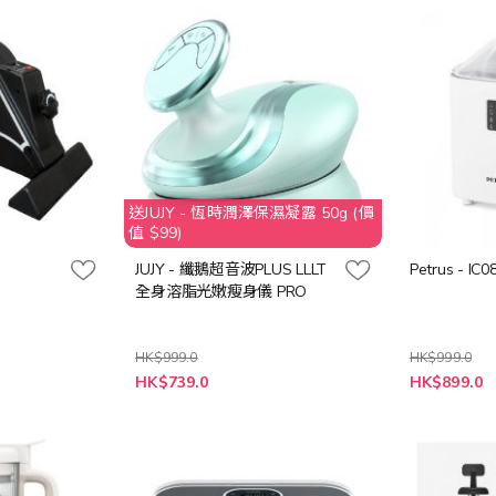
送JUJY - 恆時潤澤保濕凝露 50g (價
值 $99)
JUJY - 纖鵝超音波PLUS LLLT
Petrus - 
全身溶脂光嫩瘦身儀 PRO
HK$999.0
HK$999.0
特
特
HK$739.0
HK$899.0
殊
殊
價
價
格
格