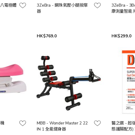
Pro 八電極體
3ZeBra - 鋼珠氣壓小腿按摩
3ZeBra - 
器
康測量智能 
HK$769.0
HK$299.0
腰機
MBB - Wonder Master 2 22
醫之選 - 超
IN 1 全能健身器
態護腸配方) 