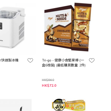
向
IC08 快速製冰機
Tri-go - 健康小食堅果棒 (一
盒6枝裝) (最低購買數量: 2件)
HK$84.0
特
HK$72.0
殊
價
格