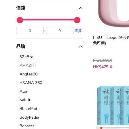
價錢
-
選擇
ITSU - iLoope 塑
色可選)
品牌
3ZeBra
HK$1,680.0
AMAZFIT
HK$475.0
Angles90
ASANA 360
Atar
belulu
BlazePod
BodyPedia
Booster