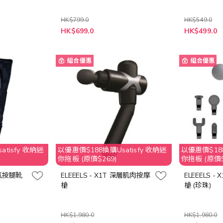
HK$799.0
HK$549.0
特
特
HK$699.0
HK$499.0
殊
殊
價
價
格
格
組合優惠
組合優惠
tisfy 收納迷
以優惠價$188換購Usatisfy 收納迷
以優惠價$188
你拖板 (原價$269)
你拖板 (原價$
無線氣按腿靴
ELEEELS - X1T 深層肌肉按摩
ELEEELS 
槍
槍 (珍珠)
HK$1,980.0
HK$1,980.0