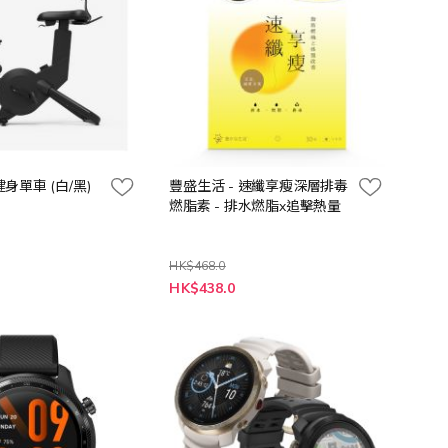
能健身單車 (白/黑)
豐盛生活 - 速纖享瘦深層排毒
燃脂素 - 排水燃脂x追擊熱量
HK$468.0
特
0
HK$438.0
殊
價
格