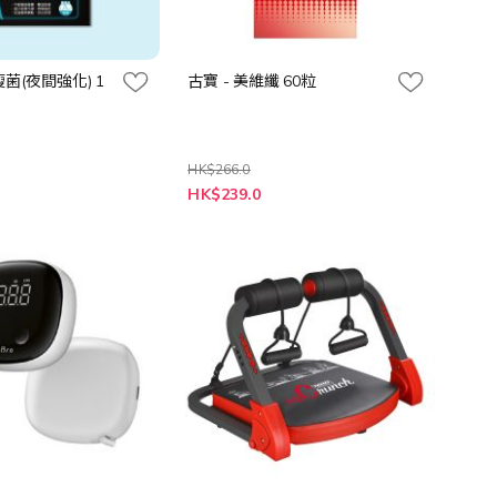
 極瘦菌(夜間強化) 1
古寶 - 美維纖 60粒
HK$266.0
特
HK$239.0
殊
價
格