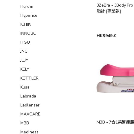
3ZeBra - 3Body 
Hurom
脂計 [專業款]
Hyperice
ICHIKI
INNO3C
HK$949.0
ITSU
JNC
JUJY
KELY
KETTLER
Kusa
Labrada
Ledlenser
MAXCARE
MBB - 7合1美臀瘦
MBB
Mediness