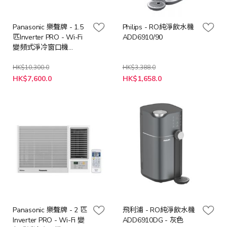
Panasonic 樂聲牌 - 1.5
Philips - RO純淨飲水機
匹Inverter PRO - Wi-Fi
ADD6910/90
變頻式淨冷窗口機
CWHU120AA
HK$10,300.0
HK$3,388.0
特
特
HK$7,600.0
HK$1,658.0
殊
殊
價
價
格
格
Panasonic 樂聲牌 - 2 匹
飛利浦 - RO純淨飲水機
Inverter PRO - Wi-Fi 變
ADD6910DG - 灰色