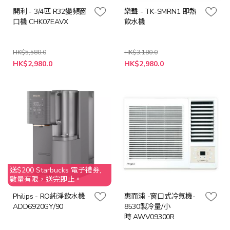
開利 - 3/4匹 R32變頻窗
樂聲 - TK-SMRN1 即熱
口機 CHK07EAVX
飲水機
HK$5,580.0
HK$3,180.0
特
特
HK$2,980.0
HK$2,980.0
殊
殊
價
價
格
格
送$200 Starbucks 電子禮劵,
數量有限，送完即止。
Philips - RO純淨飲水機
惠而浦 -窗口式冷氣機-
ADD6920GY/90
8530製冷量/小
時 AWV09300R