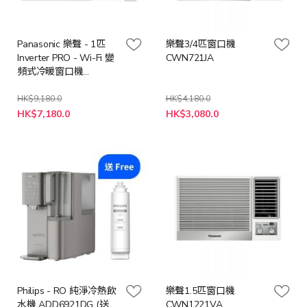
Panasonic 樂聲 - 1匹
樂聲3/4匹窗口機
Inverter PRO - Wi-Fi 變
CWN721JA
頻式冷暖窗口機
CWHZ90AA
HK$9,180.0
HK$4,180.0
特
特
HK$7,180.0
HK$3,080.0
殊
殊
價
價
格
格
Philips - RO 純淨冷熱飲
樂聲1.5匹窗口機
水機 ADD6921DG (送
CWN1221VA