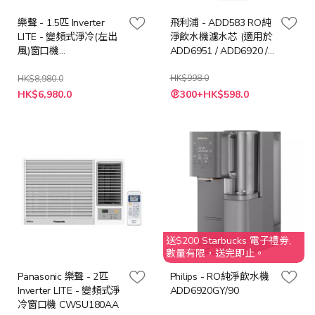
樂聲 - 1.5匹 Inverter
飛利浦 - ADD583 RO純
LITE - 變頻式淨冷(左出
淨飲水機濾水芯 (適用於
風)窗口機
ADD6951 / ADD6920 /
CWSUL120BA
ADD6921DG)
HK$998.0
HK$8,980.0
特
特
HK$6,980.0
300+HK$598.0
殊
殊
價
價
格
格
送$200 Starbucks 電子禮劵,
數量有限，送完即止。
Panasonic 樂聲 - 2匹
Philips - RO純淨飲水機
Inverter LITE - 變頻式淨
ADD6920GY/90
冷窗口機 CWSU180AA