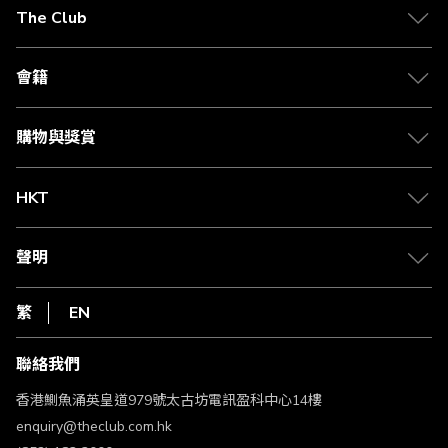
在
The Club
閱
關於 The Club
讀
合作夥伴
會籍
頁
Citi The Club 信用卡
會籍及專屬禮遇
媒體中心
賺取積分
購物與獎賞
兌換禮遇
物流與配送
Club 積分助手
Club Shopping 商品領取站
HKT
積分兌換
退款政策
csl.
常見問題
1010
聲明
在線客服
網上行
私隱聲明
HKT
繁
EN
使用條款
條款及細則
聯絡我們
不歧視及不騷擾聲明
認可牌照及通告
香港鰂魚涌英皇道979號太古坊電訊盈科中心14樓
enquiry@theclub.com.hk