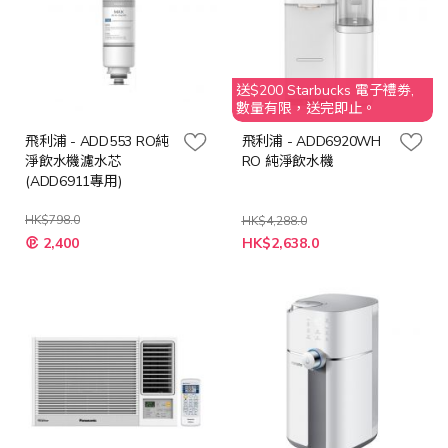
送$200 Starbucks 電子禮劵,
數量有限，送完即止。
飛利浦 - ADD553 RO純
飛利浦 - ADD6920WH
淨飲水機濾水芯
RO 純淨飲水機
(ADD6911專用)
HK$798.0
HK$4,288.0
特
特
2,400
HK$2,638.0
殊
殊
價
價
格
格