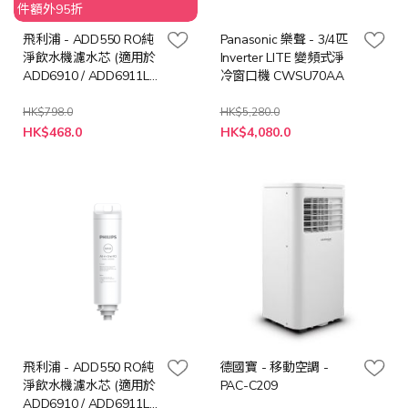
件額外95折
飛利浦 - ADD550 RO純
Panasonic 樂聲 - 3/4匹
淨飲水機濾水芯 (適用於
Inverter LITE 變頻式淨
ADD6910 / ADD6911L /
冷窗口機 CWSU70AA
ADD6915)
HK$798.0
HK$5,280.0
特
特
HK$468.0
HK$4,080.0
殊
殊
價
價
格
格
飛利浦 - ADD550 RO純
德國寶 - 移動空調 -
淨飲水機濾水芯 (適用於
PAC-C209
ADD6910 / ADD6911L /