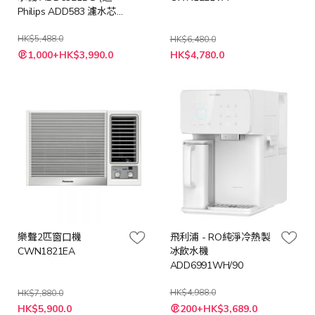
Philips ADD583 濾水芯
(價值: $998))
HK$5,488.0
HK$6,480.0
特
特
1,000+HK$3,990.0
HK$4,780.0
殊
殊
價
價
格
格
樂聲2匹窗口機
飛利浦 - RO純淨冷熱製
CWN1821EA
冰飲水機
ADD6991WH/90
HK$4,988.0
HK$7,880.0
特
特
HK$5,900.0
200+HK$3,689.0
殊
殊