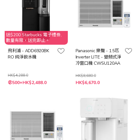
送$200 Starbucks 電子禮劵,
數量有限，送完即止。
飛利浦 - ADD6920BK
Panasonic 樂聲 - 1.5匹
RO 純淨飲水機
Inverter LITE - 變頻式淨
冷窗口機 CWSU120AA
HK$4,288.0
HK$8,680.0
特
特
500+HK$2,488.0
HK$6,670.0
殊
殊
價
價
格
格