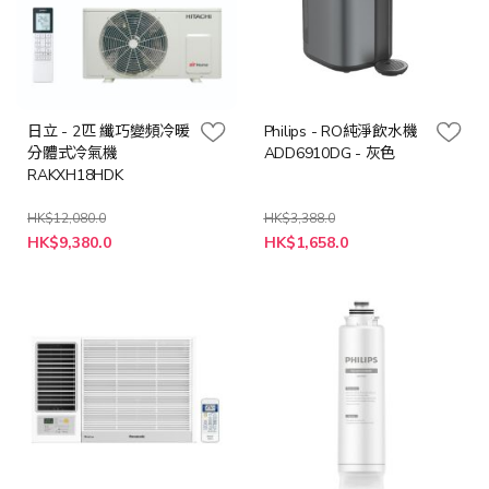
日立 - 2匹 纖巧變頻冷暖
Philips - RO純淨飲水機
分體式冷氣機
ADD6910DG - 灰色
RAKXH18HDK
HK$12,080.0
HK$3,388.0
特
特
HK$9,380.0
HK$1,658.0
殊
殊
價
價
格
格