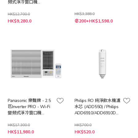
頻式淨冷窗口機
CWHU180AA
HK$3,388.0
HK$12,700.0
特
特
HK$9,280.0
200+HK$1,598.0
殊
殊
價
價
格
格
Panasonic 樂聲牌 - 2.5
Philips RO 純淨飲水機濾
匹Inverter PRO - Wi-Fi
水芯 (ADD550) / Philips
變頻式淨冷窗口機
ADD6910/ADD6910DG
CWHU240AA
專用 [預計送貨時間: 10-
21 工作天]
HK$17,300.0
HK$700.0
特
特
HK$11,980.0
HK$520.0
殊
殊