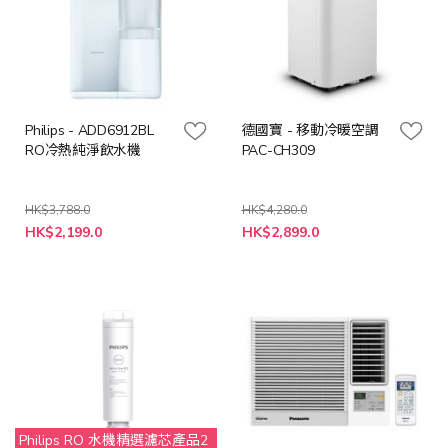
Philips - ADD6912BL
德國寶 - 移動冷暖空調
RO冷熱純淨飲水機
PAC-CH309
HK$3,788.0
HK$4,280.0
特
特
HK$2,199.0
HK$2,899.0
殊
殊
價
價
格
格
Philips RO 水機精選濾芯產品2