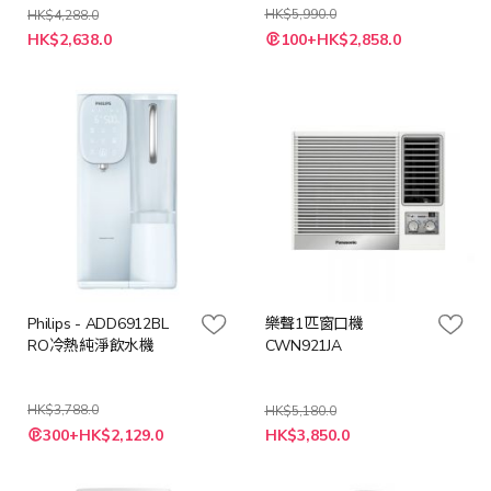
HK$5,990.0
HK$4,288.0
特
特
HK$2,638.0
100+HK$2,858.0
殊
殊
價
價
格
格
Philips - ADD6912BL
樂聲1匹窗口機
RO冷熱純淨飲水機
CWN921JA
HK$3,788.0
HK$5,180.0
特
特
300+HK$2,129.0
HK$3,850.0
殊
殊
價
價
格
格