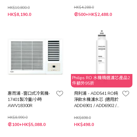
HK$4,288.0
HK$10,800.0
特
特
HK$8,190.0
500+HK$2,488.0
殊
殊
價
價
格
格
Philips RO 水機精選濾芯產品2
件額外95折
惠而浦 -窗口式冷氣機-
飛利浦 - ADD541 RO純
17401製冷量/小時
淨飲水機濾水芯 (適用於
AWV18300R
ADD6901 / ADD6902 /
ADD6912BL)
HK$8,990.0
HK$698.0
特
特
100+HK$5,088.0
HK$498.0
殊
殊
價
價
格
格