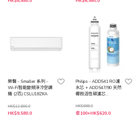
HK$8,480.0
HK$6,980.0
殊
殊
價
價
格
格
樂聲 - Smaller 系列 -
Philips - ADD541 RO濾
Wi-Fi智能變頻淨冷空調
水芯 + ADD547/90 天然
機 (2匹) CSLU18ZKA
椰殼活性碳濾芯
(ADD6902/ADD6912BL
飲水機用)
HK$688.0
HK$12,800.0
特
特
HK$9,580.0
100+HK$620.0
殊
殊
價
價
格
格