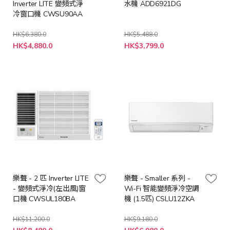
Inverter LITE 變頻式淨
水機 ADD6921DG
冷窗口機 CWSU90AA
HK$6,380.0
HK$5,488.0
特
特
HK$4,880.0
HK$3,799.0
殊
殊
價
價
格
格
樂聲 - 2 匹 Inverter LITE
樂聲 - Smaller 系列 -
- 變頻式淨冷(左出風)窗
Wi-Fi 智能變頻淨冷空調
口機 CWSUL180BA
機 (1.5匹) CSLU12ZKA
HK$11,200.0
HK$9,180.0
特
特