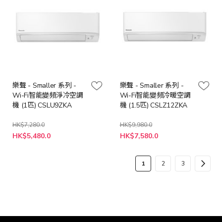
樂聲 - Smaller 系列 -
樂聲 - Smaller 系列 -
Wi-Fi智能變頻淨冷空調
Wi-Fi智能變頻冷暖空調
機 (1匹) CSLU9ZKA
機 (1.5匹) CSLZ12ZKA
HK$7,280.0
HK$9,980.0
特
特
HK$5,480.0
HK$7,580.0
殊
殊
價
價
格
格
頁
您
頁
頁
頁
下
1
2
3
面
當
面
面
面
一
前
步
正