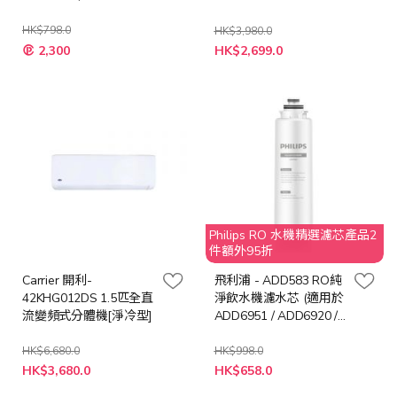
ADD6915)
HK$798.0
HK$3,980.0
特
特
2,300
HK$2,699.0
殊
殊
價
價
格
格
Philips RO 水機精選濾芯產品2
件額外95折
Carrier 開利-
飛利浦 - ADD583 RO純
42KHG012DS 1.5匹全直
淨飲水機濾水芯 (適用於
流變頻式分體機[淨冷型]
ADD6951 / ADD6920 /
ADD6921DG)
HK$6,680.0
HK$998.0
特
特
HK$3,680.0
HK$658.0
殊
殊
價
價