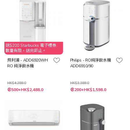
送$200 Starbucks 電子禮劵,
數量有限，送完即止。
飛利浦 - ADD6920WH
Philips - RO純淨飲水機
RO 純淨飲水機
ADD6910/90
HK$4,288.0
HK$3,388.0
特
特
500+HK$2,488.0
200+HK$1,598.0
殊
殊
價
價
格
格