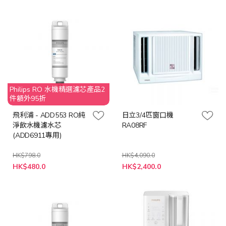
格
格
Philips RO 水機精選濾芯產品2
件額外95折
飛利浦 - ADD553 RO純
日立3/4匹窗口機
淨飲水機濾水芯
RA08RF
(ADD6911專用)
HK$798.0
HK$4,090.0
特
特
HK$480.0
HK$2,400.0
殊
殊
價
價
格
格