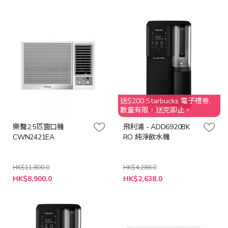
價
價
格
格
送$200 Starbucks 電子禮劵,
數量有限，送完即止。
樂聲2.5匹窗口機
飛利浦 - ADD6920BK
CWN2421EA
RO 純淨飲水機
HK$11,800.0
HK$4,288.0
特
特
HK$8,900.0
HK$2,638.0
殊
殊
價
價
格
格