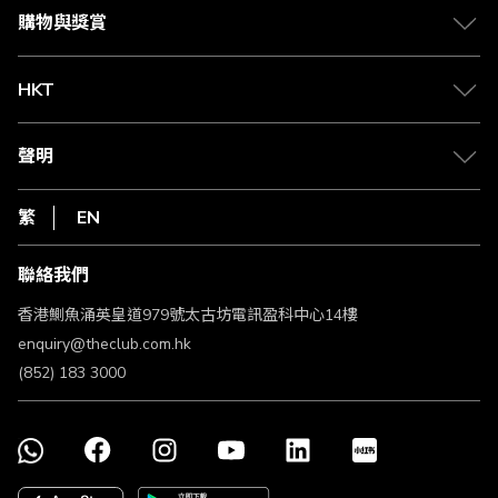
媒體中心
賺取積分
購物與獎賞
兌換禮遇
物流與配送
Club 積分助手
Club Shopping 商品領取站
HKT
積分兌換
退款政策
csl.
常見問題
1010
聲明
在線客服
網上行
私隱聲明
HKT
繁
EN
使用條款
條款及細則
聯絡我們
不歧視及不騷擾聲明
認可牌照及通告
香港鰂魚涌英皇道979號太古坊電訊盈科中心14樓
enquiry@theclub.com.hk
(852) 183 3000