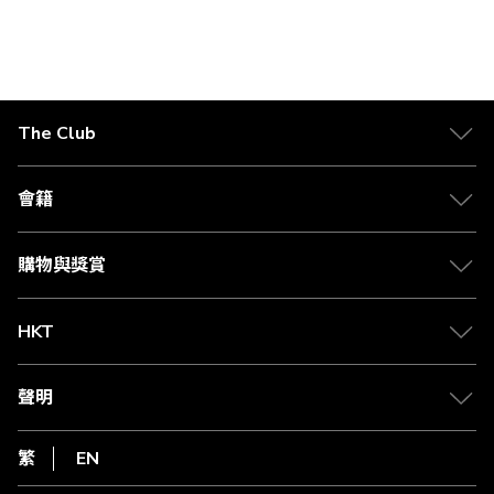
價
價
格
格
The Club
關於 The Club
合作夥伴
會籍
Citi The Club 信用卡
會籍及專屬禮遇
媒體中心
賺取積分
購物與獎賞
兌換禮遇
物流與配送
Club 積分助手
Club Shopping 商品領取站
HKT
積分兌換
退款政策
csl.
常見問題
1010
聲明
在線客服
網上行
私隱聲明
HKT
繁
EN
使用條款
條款及細則