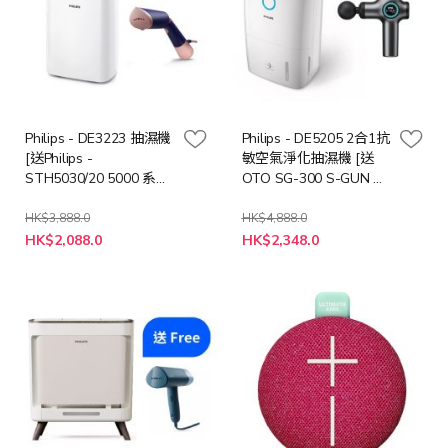
Philips - DE3223 抽濕機
Philips - DE5205 2合1抗
[送Philips -
敏空氣淨化抽濕機 [送
STH5030/20 5000 系列
OTO SG-300 S-GUN 無
手提式蒸氣掛熨機 - 海
線按摩槍 (價值: $998)]
軍藍 (價值: $698)]
HK$3,888.0
HK$4,888.0
特
特
HK$2,088.0
HK$2,348.0
殊
殊
價
價
格
格