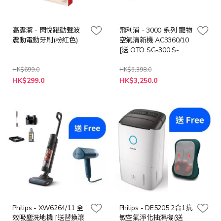
高露潔 - 閃悅躍動聲波
飛利浦 - 3000 系列 寵物
震動電動牙刷(粉紅色)
空氣清新機 AC3360/10
[送 OTO SG-300 S-
GUN 無線按摩槍 (價值:
$998)]
HK$699.0
HK$5,398.0
特
特
HK$299.0
HK$3,250.0
殊
殊
價
價
格
格
Philips - XW6264/11 全
Philips - DE5205 2合1抗
效吸塵洗地機 [送替換滾
敏空氣淨化抽濕機(送