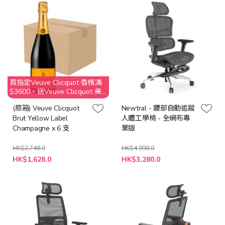
買指定Veuve Clicquot 香檳滿
$3600，送Veuve Clicquot 美
酒晚宴2位 @Aqua Hong Kong
(原箱) Veuve Clicquot
Newtral - 腰部自動追蹤
Brut Yellow Label
人體工學椅 - 全網布專
Champagne x 6 支
業版
HK$2,748.0
HK$4,998.0
特
特
HK$1,628.0
HK$3,280.0
殊
殊
價
價
格
格