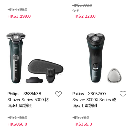
(橙色/白色/深灰)
HK$2,998.0
HK$4,398.0
低至
特
HK$3,199.0
HK$2,228.0
殊
價
格
Philips - S5884/38
Philips - X3052/00
Shaver Series 5000 乾
Shaver 3000X Series 乾
濕兩用電鬚刨
濕兩用電鬚刨
HK$1,468.0
HK$538.0
特
特
HK$858.0
HK$355.0
殊
殊
價
價