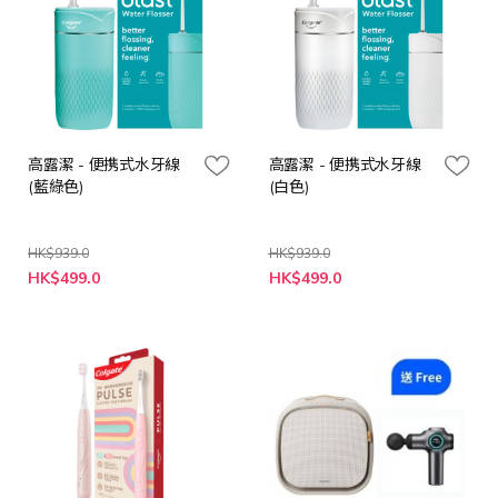
高露潔 - 便携式水牙線
高露潔 - 便携式水牙線
(藍綠色)
(白色)
HK$939.0
HK$939.0
特
特
HK$499.0
HK$499.0
殊
殊
價
價
格
格