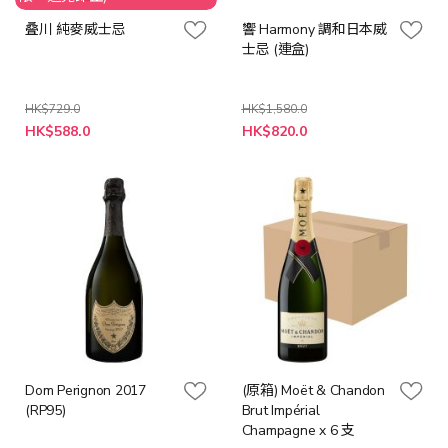
叠川 純麥威士忌
響 Harmony 調和日本威
士忌 (連盒)
HK$729.0
HK$1,580.0
特
特
HK$588.0
HK$820.0
殊
殊
價
價
格
格
Dom Perignon 2017
(原箱) Moët & Chandon
(RP95)
Brut Impérial
Champagne x 6 支