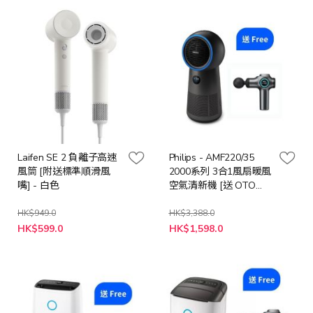
格
格
Laifen SE 2 負離子高速
Philips - AMF220/35
風筒 [附送標準順滑風
2000系列 3合1風扇暖風
嘴] - 白色
空氣清新機 [送 OTO
SG-300 S-GUN 無線按
摩槍 (價值: $998)]
HK$949.0
HK$3,388.0
特
特
HK$599.0
HK$1,598.0
殊
殊
價
價
格
格