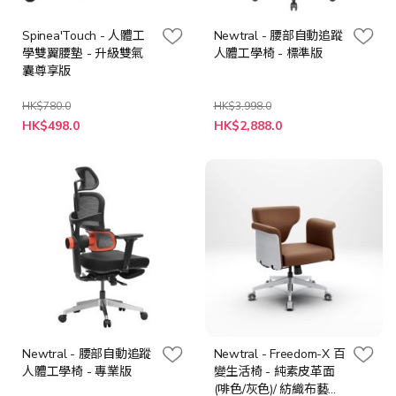
Spinea'Touch - 人體工
Newtral - 腰部自動追蹤
學雙翼腰墊 - 升級雙氣
人體工學椅 - 標準版
囊尊享版
HK$780.0
HK$3,998.0
特
特
HK$498.0
HK$2,888.0
殊
殊
價
價
格
格
Newtral - 腰部自動追蹤
Newtral - Freedom-X 百
人體工學椅 - 專業版
變生活椅 - 純素皮革面
(啡色/灰色)/ 紡織布藝面