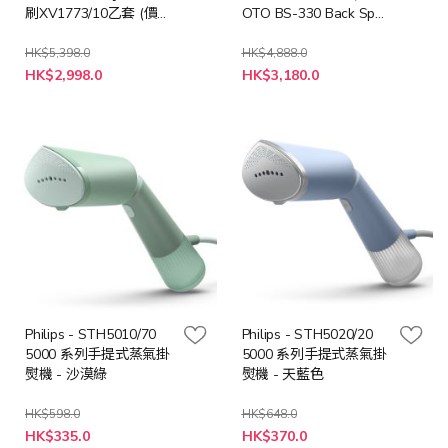
刷XV1773/10乙套 (價值
OTO BS-330 Back Spa
$168) 及 專用地板清潔
Lite 無線背部按摩器(價
劑XV1792/01乙瓶 (價值
值: $2,680)
HK$5,398.0
HK$4,888.0
特
特
$88)]
HK$2,998.0
HK$3,180.0
殊
殊
價
價
格
格
Philips - STH5010/70
Philips - STH5020/20
5000 系列手提式蒸氣掛
5000 系列手提式蒸氣掛
熨機 - 沙漠綠
熨機 - 天藍色
HK$598.0
HK$648.0
特
特
HK$335.0
HK$370.0
殊
殊