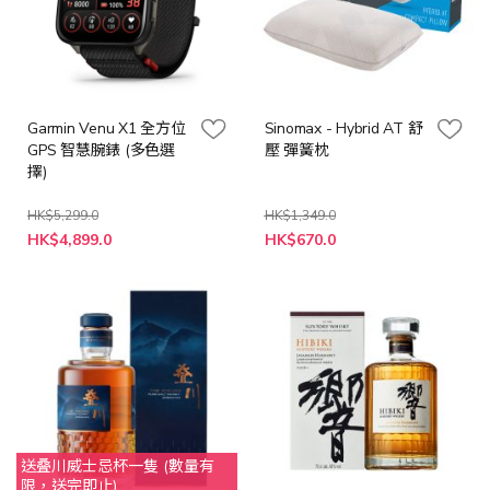
Garmin Venu X1 全方位
Sinomax - Hybrid AT 舒
GPS 智慧腕錶 (多色選
壓 彈簧枕
擇)
HK$5,299.0
HK$1,349.0
特
HK$4,899.0
HK$670.0
殊
價
格
送叠川威士忌杯一隻 (數量有
限，送完即止)