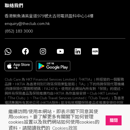
聯絡我們
不歧視及不騷擾聲明
認可牌照及通告
香港鰂魚涌英皇道979號太古坊電訊盈科中心14樓
enquiry@theclub.com.hk
(852) 183 3000
Club Care 為 HKT Financial Services Limited (「HKTIA」) 所經營的一個服務
品牌。HKTIA 為香港特別行政區保險業監管局 (「IA」) 下的持牌保險代理機構
(持牌保險代理牌照號碼：FA2474)。使用於此網站內所有對「保險」的提述、
與所有保險產品及保險推廣均由 HKTIA 為你直接安排。Club HKT Limited
(「The Club」) 、The Club Travel Services Limited (「Club Travel」) 及香港
電訊集團所有其他公司 (HKTIA除外) 並沒有就相關保險產品或推廣安排任何保
險合約或進行其他受規管活動 (定義見《保險業條例》)。
繼續訪問/使用本網站，即表示閣下同意其使
© The Club 2026. 保留所有權利
用cookies。要了解更多有關閣下如何管理
關閉
cookies設置以及我們網站如何使用cookies的
立即下載The Club手機app
開啟
資料，請閱讀我們的
Cookies政策
展開屬於你的獎賞之旅