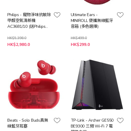
Philips - 寵物淨味抗敏除
Ultimate Ears -
甲醛空氣清新機
MINIROLL 便攜無線藍牙
AC3681/10 (送Philips
音箱 (多色選擇)
STH3000 3000 系列手
提式蒸氣掛熨機 (價值:
HK$5,398.0
HK$499.0
特
$398)
HK$2,980.0
HK$299.0
殊
價
格
Beats - Solo Buds真無
TP-Link - Archer GE550
線藍牙耳塞
BE9300 三頻 Wi-Fi 7 電