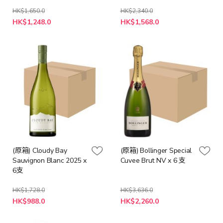
HK$1,650.0
HK$2,340.0
特
特
HK$1,248.0
HK$1,568.0
殊
殊
價
價
格
格
(原箱) Cloudy Bay
(原箱) Bollinger Special
Sauvignon Blanc 2025 x
Cuvee Brut NV x 6 支
6支
HK$1,728.0
HK$3,636.0
特
特
HK$988.0
HK$2,260.0
殊
殊
價
價
格
格