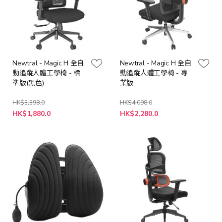
Newtral - Magic H 全自
Newtral - Magic H 全自
動追蹤人體工學椅 - 標
動追蹤人體工學椅 - 專
準版(黑色)
業版
HK$3,398.0
HK$4,098.0
特
HK$1,880.0
HK$2,280.0
殊
價
格