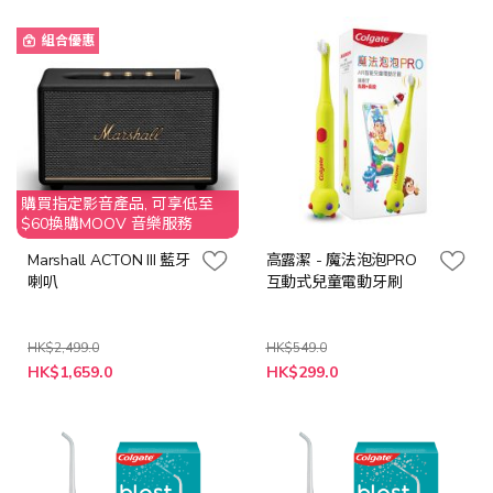
組合優惠
購買指定影音產品, 可享低至
$60換購MOOV 音樂服務
Marshall ACTON III 藍牙
高露潔 - 魔法泡泡PRO
喇叭
互動式兒童電動牙刷
HK$2,499.0
HK$549.0
特
HK$1,659.0
HK$299.0
殊
價
格