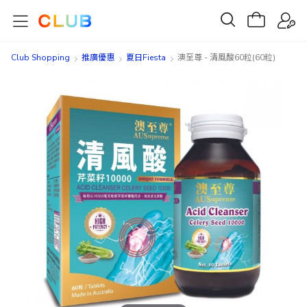
Club Shopping
推廣優惠
夏日Fiesta
澳至尊 - 清風酸60粒(60粒)
Skip
Skip
to
to
the
the
end
beginning
of
of
the
the
images
images
gallery
gallery