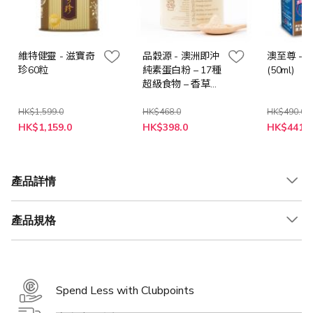
維特健靈 - 滋寶奇
品穀源 - 澳洲即沖
澳至尊 - 
珍60粒
純素蛋白粉 – 17種
(50ml)
超級食物 – 香草味
(240克)
HK$1,599.0
HK$468.0
HK$490.0
特
特
特
HK$1,159.0
HK$398.0
HK$441.0
殊
殊
殊
價
價
價
格
格
格
產品詳情
產品規格
Spend Less with Clubpoints