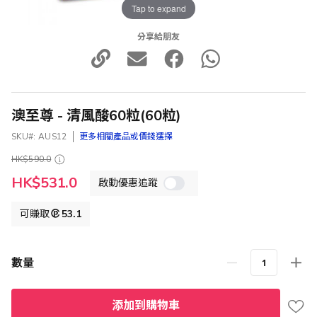
Tap to expand
分享給朋友
澳至尊 - 清風酸60粒(60粒)
SKU
AUS12
更多相關產品或價錢選擇
HK$590.0
特
HK$531.0
啟動優惠追蹤
殊
價
格
可賺取
53.1
數量
添加到購物車