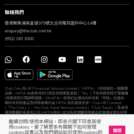
條款及細則
聯絡我們
不歧視及不騷擾聲明
認可牌照及通告
香港鰂魚涌英皇道979號太古坊電訊盈科中心14樓
enquiry@theclub.com.hk
(852) 183 3000
Club Care 為 HKT Financial Services Limited (「HKTIA」) 所經營的一個服務
品牌。HKTIA 為香港特別行政區保險業監管局 (「IA」) 下的持牌保險代理機構
(持牌保險代理牌照號碼：FA2474)。使用於此網站內所有對「保險」的提述、
與所有保險產品及保險推廣均由 HKTIA 為你直接安排。Club HKT Limited
(「The Club」) 、The Club Travel Services Limited (「Club Travel」) 及香港
電訊集團所有其他公司 (HKTIA除外) 並沒有就相關保險產品或推廣安排任何保
險合約或進行其他受規管活動 (定義見《保險業條例》)。
繼續訪問/使用本網站，即表示閣下同意其使
© The Club 2026. 保留所有權利
用cookies。要了解更多有關閣下如何管理
關閉
cookies設置以及我們網站如何使用cookies的
立即下載The Club手機app