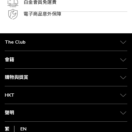
白金會員免運費
電子商品意外保障
The Club
關於 The Club
合作夥伴
會籍
Citi The Club 信用卡
會籍及專屬禮遇
媒體中心
賺取積分
購物與獎賞
兌換禮遇
物流與配送
Club 積分助手
Club Shopping 商品領取站
HKT
積分兌換
退款政策
csl.
常見問題
1010
聲明
在線客服
網上行
私隱聲明
HKT
繁
EN
使用條款