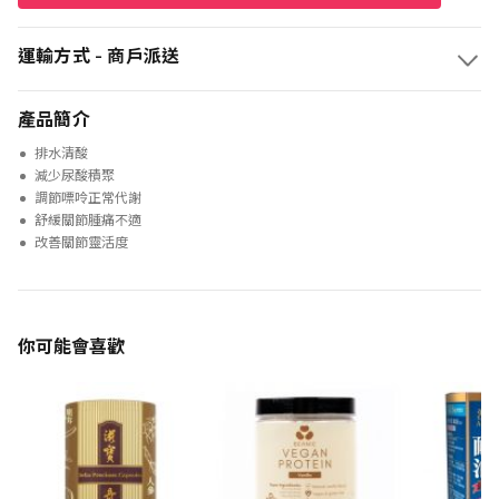
運輸方式 - 商戶派送
產品簡介
排水清酸
減少尿酸積聚
調節嘌呤正常代謝
舒緩關節腫痛不適
改善關節靈活度
你可能會喜歡