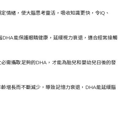
定情緒，使大腦思考靈活，吸收知識更快，令IQ、
腦DHA能保護眼睛健康，延緩視力衰退，適合經常接觸
必需攝取足夠的DHA，才能為胎兒和嬰幼兒日後的發
齡增長而不斷減少，導致記憶力衰退，DHA能延緩腦