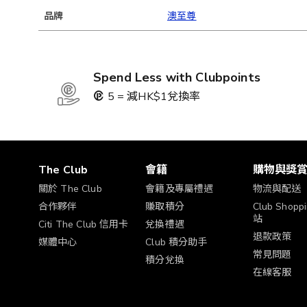
品牌
澳至尊
Spend Less with Clubpoints
5 = 減HK$1兌換率
The Club
會籍
購物與獎
關於 The Club
會籍及專屬禮遇
物流與配送
合作夥伴
賺取積分
Club Shop
站
Citi The Club 信用卡
兌換禮遇
退款政策
媒體中心
Club 積分助手
常見問題
積分兌換
在線客服