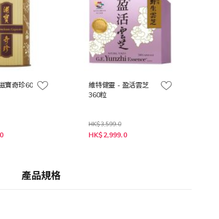
 滋寶奇珍60
維特健靈 - 盈活雲芝
360粒
HK$3,599.0
特
0
HK$2,999.0
殊
價
格
產品規格