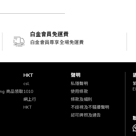
白金會員免運費
白金會員尊享全場免運費
賞
HKT
聲明
csl.
私隱聲明
E
ping 商品領取
1010
使用條款
網上行
條款及細則
HKT
不歧視及不騷擾聲明
認可牌照及通告