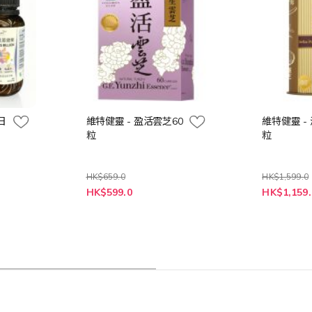
 日
維特健靈 - 盈活雲芝60
維特健靈 -
粒
粒
HK$659.0
HK$1,599.0
特
特
HK$599.0
HK$1,159.
殊
殊
價
價
格
格