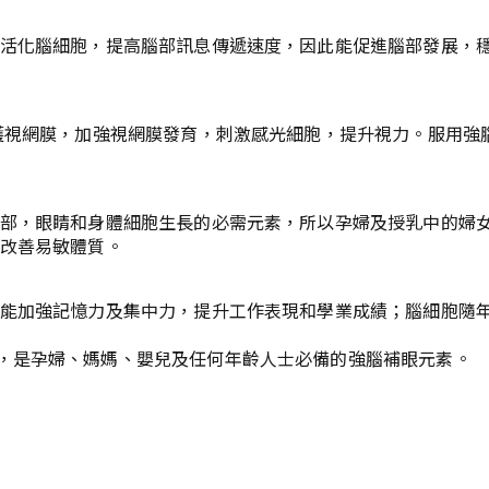
，活化腦細胞，提高腦部訊息傳遞速度，因此能促進腦部發展，穩
保護視網膜，加強視網膜發育，刺激感光細胞，提升視力。服用強
腦部，眼睛和身體細胞生長的必需元素，所以孕婦及授乳中的婦女
及改善易敏體質。
A能加強記憶力及集中力，提升工作表現和學業成績；腦細胞隨年
，是孕婦、媽媽、嬰兒及任何年齡人士必備的強腦補眼元素。