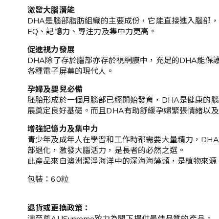
激發大腦潛能
DHA是腦部脂肪組織的主要成份，它能直接進入腦部
EQ、記憶力、專注力及集中力更高。
促進視力發展
DHA除了存於腦部亦存於視網膜中，充足的DHA能
各種電子屏幕的現代人。
孕婦及嬰兒必備
胚胎形成於一個月腦部已經開始發育，DHA是健康的
展奠定良好基礎。而且DHA有助舒緩孕婦緊張情緒以
增強記憶力及集中力
青少年及成年人在學習和工作時都需要大量精力，DH
部退化，激發大腦活力，是長者的必然之選。
此產品來自澳洲潔淨海洋中的深海海藻類，是植物來源
包裝：60粒
退貨或更換政策：