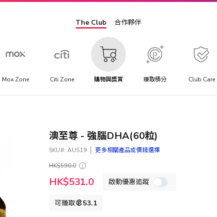
The Club
合作夥伴
Mox Zone
Citi Zone
購物與獎賞
賺取積分
Club Care
澳至尊 - 強腦DHA(60粒)
SKU
AUS19
更多相關產品或價錢選擇
HK$590.0
特
HK$531.0
啟動優惠追蹤
殊
價
格
可賺取
53.1