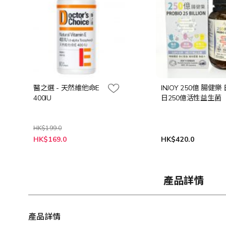
醫之選 - 天然維他命E
INJOY 250億 腸健樂
400IU
日250億活性益生菌
HK$199.0
特
HK$169.0
HK$420.0
殊
價
格
產品詳情
產品詳情