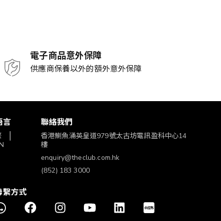
電子商品意外保障
供應商保養以外的額外意外保障
語言
聯絡我們
繁
香港鰂魚涌英皇道979號太古坊電訊盈科中心14
N
樓
enquiry@theclub.com.hk
(852) 183 3000
聯繫方式