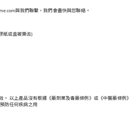
eme.com與我們聯繫，我們會盡快與您聯絡。
膠紙或盒被撕去)
效。 以上產品沒有根據《藥劑業及毒藥條例》或《中醫藥條例》
或預防任何疾病之用