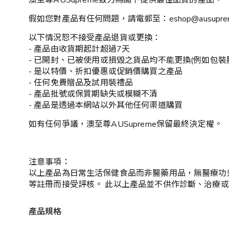
澳至尊AUSupreme致力為閣下提供最佳品質的產品。
假如您對產品有任何問題，請電郵至：eshop@ausupr
以下情況恕不接受產品退貨或更換：
- 產品由收貨期起計超過7天
- 已開封、已被使用或損毀之貨品均不能更換(例如包裝
- 是以特價、折扣優惠或促銷價購買之產品
- 任何免費贈品及試用裝禮品
- 產品批號或保質期缺失或模糊不清
- 產品是透過本網站以外其他任何渠道購買
如有任何爭議，澳至尊AUSupreme保留最終決定權。
注意事項：
以上產品為日常生活保健食品而非醫藥用品，無醫療功
等註冊而接受評核。 此以上產品並不供作診斷、治療
產品規格