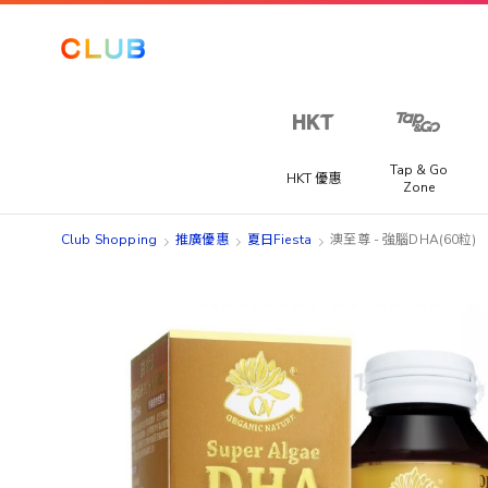
Tap & Go
HKT 優惠
Zone
Club Shopping
推廣優惠
夏日Fiesta
澳至尊 - 強腦DHA(60粒)
Skip
Skip
to
to
the
the
end
beginning
of
of
the
the
images
images
gallery
gallery