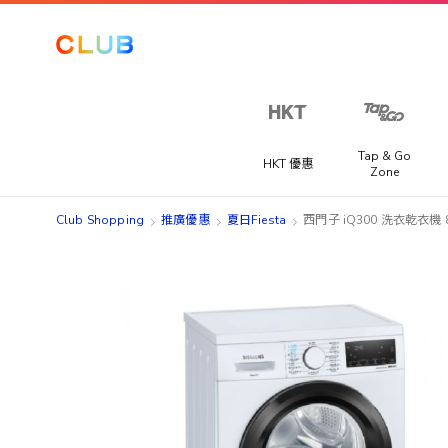
Tap & Go
HKT 優惠
Zone
Club Shopping
推廣優惠
夏日Fiesta
西門子 iQ300 洗衣乾衣機 8/
Skip
Skip
to
to
the
the
end
beginning
of
of
the
the
images
images
gallery
gallery