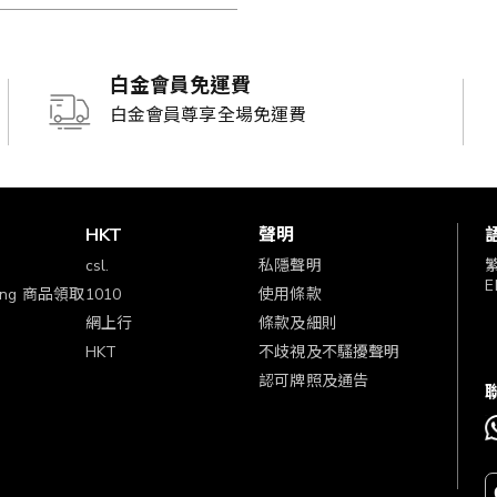
白金會員免運費
白金會員尊享全場免運費
賞
HKT
聲明
csl.
私隱聲明
E
ping 商品領取
1010
使用條款
網上行
條款及細則
HKT
不歧視及不騷擾聲明
認可牌照及通告