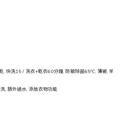
 快洗15 / 洗衣+乾衣60分鐘, 防敏除菌65ºC, 薄被, 羊
洗, 額外過水, 添放衣物功能