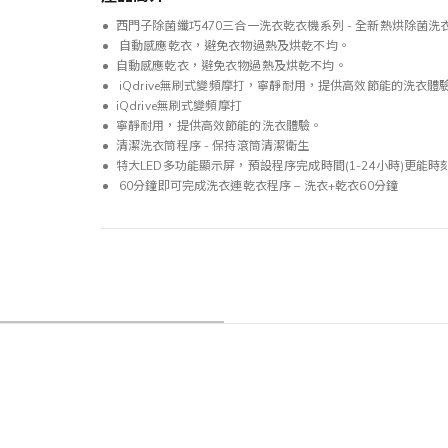
西門子除菌纖巧470三合一洗衣乾衣機系列 - 全新熱烘除菌洗
自動感應乾衣，避免衣物過熱及烘乾不均。
自動感應乾衣，避免衣物過熱及烘乾不均。
iQdrive無刷式變頻摩打，寧靜耐用，提供高效節能的洗衣體
iQdrive無刷式變頻摩打
寧靜耐用，提供高效節能的洗衣體驗。
清潔洗衣筒程序 - 保持滾筒清潔衛生
特大LED多功能顯示屏，預設程序完成時間(1-24小時)更能
60分鐘即可完成洗衣連乾衣程序 – 洗衣+乾衣60分鐘