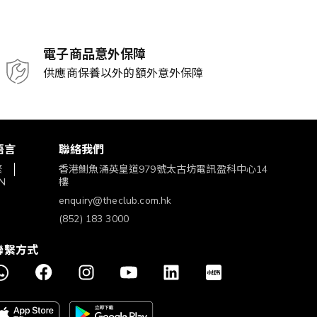
電子商品意外保障
供應商保養以外的額外意外保障
語言
聯絡我們
繁
香港鰂魚涌英皇道979號太古坊電訊盈科中心14
N
樓
enquiry@theclub.com.hk
(852) 183 3000
聯繫方式