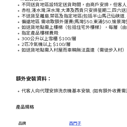
不同送貨地區設特定送貨時間，由商戶安排，但客人
赤柱,淺水灣,深水灣,大潭及西貢只安排星期二,四六送
不送貨至離島,禁區及指定地區(包括半山馬己仙硤道, 
偏遠地區 需收取額外運費(馬灣$50,東涌$50,愉景
如送貨地點需上樓梯（包括住宅外樓梯），每層（由地
指定產品樓梯費用:
300公升以上雪櫃 $100/層
2匹冷氣機以上 $100/層
如送貨地點需入村屋而車輛無法直達（需徒步入村）
額外安裝資料：
代客人向代理安排洗衣機基本安裝, (如有額外收費需直接聯絡
產品規格
品牌
西門子