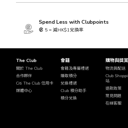
Spend Less with Clubpoints
5 = 減HK$1兌換率
The Club
會籍
購物與獎
關於 The Club
會籍及專屬禮遇
物流與配送
合作夥伴
賺取積分
Club Shop
站
Citi The Club 信用卡
兌換禮遇
退款政策
媒體中心
Club 積分助手
常見問題
積分兌換
在線客服