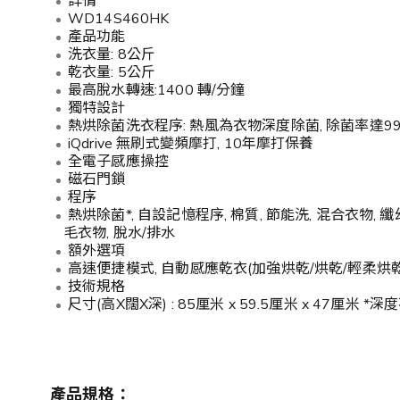
詳情
WD14S460HK
產品功能
洗衣量: 8公斤
乾衣量: 5公斤
最高脫水轉速:1400 轉/分鐘
獨特設計
熱烘除菌洗衣程序: 熱風為衣物深度除菌, 除菌率達99.9
iQdrive 無刷式變頻摩打, 10年摩打保養
全電子感應操控
磁石門鎖
程序
熱烘除菌*, 自設記憶程序, 棉質, 節能洗, 混合衣物, 纖幼
毛衣物, 脫水/排水
額外選項
高速便捷模式, 自動感應乾衣(加強烘乾/烘乾/輕柔烘乾/
技術規格
尺寸(高X闊X深) : 85厘米 x 59.5厘米 x 47厘
產品規格：