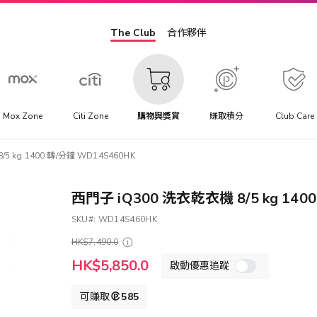
The Club
合作夥伴
Mox Zone
Citi Zone
購物與獎賞
賺取積分
Club Care
5 kg 1400 轉/分鐘 WD14S460HK
西門子 iQ300 洗衣乾衣機 8/5 kg 140
SKU
WD14S460HK
HK$7,490.0
特
HK$5,850.0
啟動優惠追蹤
殊
價
格
可賺取
585