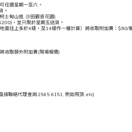
可任選星期一至六。
貨。
柯士甸山道, 沙田觀音花園)
灣$200)，並只限於星期五送貨。
面往上多於4級，至14級作一層計算）將收取附加費：$80/
將收取額外附加費(現場報價)
代理查詢:2565 6151, 例如飛頂..etc)