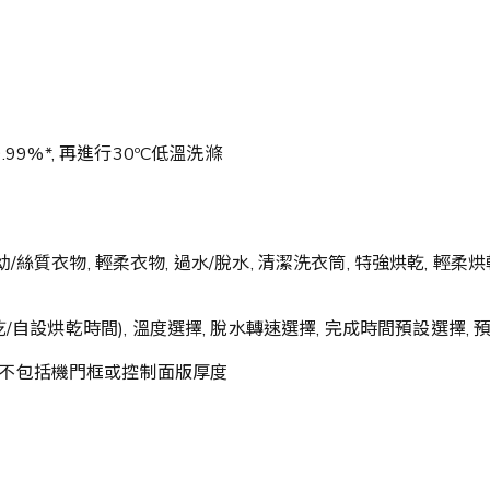
9%*, 再進行30ºC低溫洗滌
/絲質衣物, 輕柔衣物, 過水/脫水, 清潔洗衣筒, 特強烘乾, 輕柔烘乾,
自設烘乾時間), 溫度選擇, 脫水轉速選擇, 完成時間預設選擇, 預
米 *深度不包括機門框或控制面版厚度