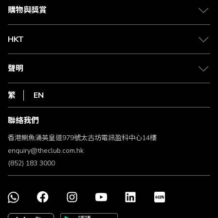
媒體中心
賺取積分
購物與獎賞
兌換禮遇
物流與配送
Club 積分助手
Club Shopping 商品領取站
HKT
積分兌換
退款政策
csl.
常見問題
1010
聲明
在線客服
網上行
私隱聲明
HKT
繁
EN
使用條款
條款及細則
聯絡我們
不歧視及不騷擾聲明
認可牌照及通告
香港鰂魚涌英皇道979號太古坊電訊盈科中心14樓
enquiry@theclub.com.hk
(852) 183 3000