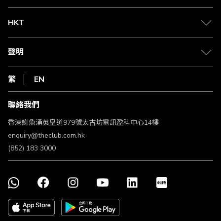
兌換禮遇
物流與配送
Club 積分助手
Club Shopping 商品領取站
HKT
積分兌換
退款政策
csl.
常見問題
1010
聲明
在線客服
網上行
私隱聲明
HKT
繁
EN
使用條款
條款及細則
聯絡我們
不歧視及不騷擾聲明
認可牌照及通告
香港鰂魚涌英皇道979號太古坊電訊盈科中心14樓
enquiry@theclub.com.hk
(852) 183 3000