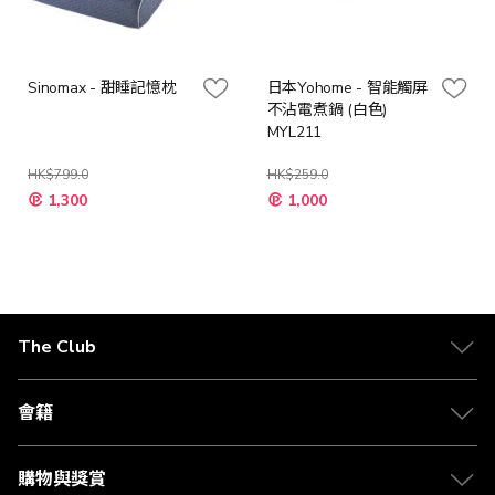
Sinomax - 甜睡記憶枕
日本Yohome - 智能觸屏
不沾電煮鍋 (白色)
MYL211
HK$799.0
HK$259.0
特
特
1,300
1,000
殊
殊
價
價
格
格
The Club
關於 The Club
合作夥伴
會籍
Citi The Club 信用卡
會籍及專屬禮遇
媒體中心
賺取積分
購物與獎賞