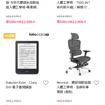
版 次世代腰頸全自動追
人體工學椅 - T500 (NT
蹤人體工學椅-專業網布
系列新升級)｜解鎖 5°前
版
傾 x 38cm長扶手 x 自動
HK$4,398.0
回彈頭枕
HK$4,888.0
500+HK$2,500.0
500+HK$2,900.0
4%回贈
Rakuten Kobo - Clara
Newtral - 腰部自動追蹤
BW 電子書閱讀器
人體工學椅 - 全網布專
業版 (黑色)
HK$1,399.0
HK$4,998.0
特
特