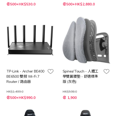
特
特
500+HK$530.0
500+HK$2,880.0
殊
殊
價
價
格
格
TP-Link - Archer BE400
Spinea'Touch - 人體工
BE6500 雙頻 Wi-Fi 7
學雙翼腰墊 - 舒適標準
Router / 路由器
版 (灰色)
HK$1,499.0
HK$598.0
特
特
500+HK$990.0
1,900
殊
殊
價
價
格
格