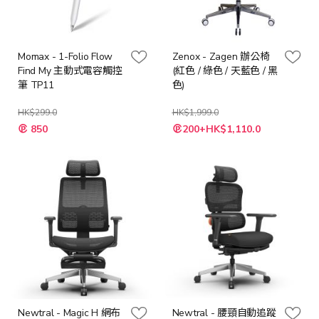
Momax - 1-Folio Flow
Zenox - Zagen 辦公椅
Find My 主動式電容觸控
(紅色 / 綠色 / 天藍色 / 黑
筆 TP11
色)
HK$299.0
HK$1,999.0
特
850
200+HK$1,110.0
殊
價
格
Newtral - Magic H 網布
Newtral - 腰頸自動追蹤