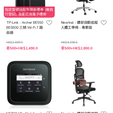
指定型號送超市現金禮券 (需自
行登記), 及星巴克電子禮劵
TP-Link - Archer BE550
Newtral - 腰部自動追蹤
BE9300 三頻 Wi-Fi 7 路
人體工學椅 - 專業版
由器
HK$2,699.0
HK$4,398.0
特
特
500+HK$1,490.0
500+HK$2,800.0
殊
殊
價
價
格
格