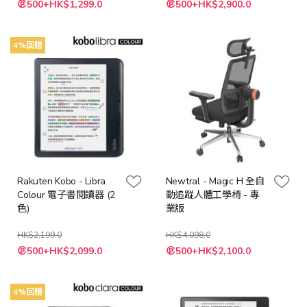
500+HK$1,299.0
500+HK$2,900.0
殊
殊
價
價
格
格
4%回贈
Rakuten Kobo - Libra
Newtral - Magic H 全自
Colour 電子書閱讀器 (2
動追蹤人體工學椅 - 專
色)
業版
HK$2,199.0
HK$4,098.0
500+HK$2,099.0
500+HK$2,100.0
4%回贈