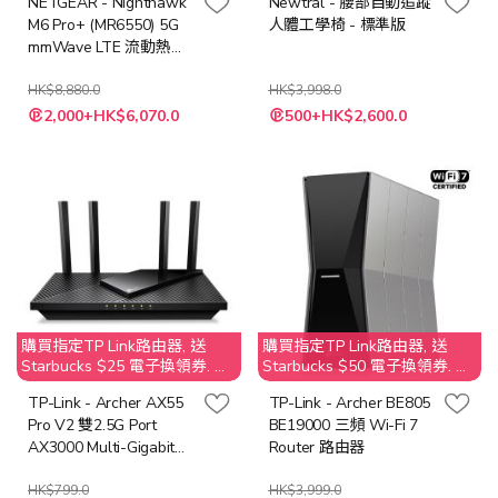
NETGEAR - Nighthawk
Newtral - 腰部自動追蹤
M6 Pro+ (MR6550) 5G
人體工學椅 - 標準版
mmWave LTE 流動熱點
WiFi 6E 路由器
(MR6550)
HK$8,880.0
HK$3,998.0
特
特
2,000+HK$6,070.0
500+HK$2,600.0
殊
殊
價
價
格
格
購買指定TP Link路由器, 送
購買指定TP Link路由器, 送
Starbucks $25 電子換領券. 不
Starbucks $50 電子換領券. 不
接受取消訂單；客人需要退還
接受取消訂單；客人需要退還
TP-Link - Archer AX55
TP-Link - Archer BE805
贈品 Starbucks $25 之價值
贈品 Starbucks $50 之價值
Pro V2 雙2.5G Port
BE19000 三頻 Wi-Fi 7
AX3000 Multi-Gigabit
Router 路由器
Wi-Fi 6 路由器
HK$799.0
HK$3,999.0