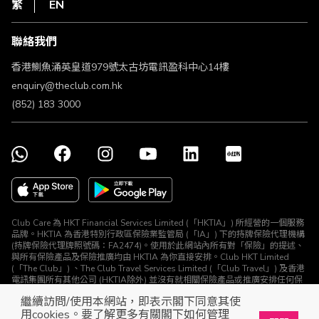
HKT
繁
EN
使用條款
條款及細則
聯絡我們
不歧視及不騷擾聲明
認可牌照及通告
香港鰂魚涌英皇道979號太古坊電訊盈科中心14樓
enquiry@theclub.com.hk
(852) 183 3000
Club Care 為 HKT Financial Services Limited (「HKTIA」) 所經營的一個服務
品牌。HKTIA 為香港特別行政區保險業監管局 (「IA」) 下的持牌保險代理機構
(持牌保險代理牌照號碼：FA2474)。使用於此網站內所有對「保險」的提述、
與所有保險產品及保險推廣均由 HKTIA 為你直接安排。Club HKT Limited
(「The Club」) 、The Club Travel Services Limited (「Club Travel」) 及香港
電訊集團所有其他公司 (HKTIA除外) 並沒有就相關保險產品或推廣安排任何保
險合約或進行其他受規管活動 (定義見《保險業條例》)。
繼續訪問/使用本網站，即表示閣下同意其使
© The Club 2026. 保留所有權利
用cookies。要了解更多有關閣下如何管理