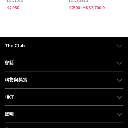
HK$319.0
HK$2,999.0
特
特
950
500+HK$2,700.0
殊
殊
價
價
格
格
The Club
關於 The Club
合作夥伴
會籍
Citi The Club 信用卡
會籍及專屬禮遇
媒體中心
賺取積分
購物與獎賞
兌換禮遇
物流與配送
Club 積分助手
Club Shopping 商品領取站
HKT
積分兌換
退款政策
csl.
常見問題
1010
聲明
在線客服
網上行
私隱聲明