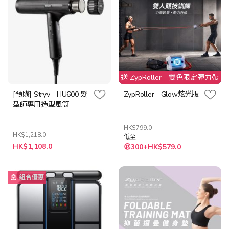
送 ZypRoller - 雙色限定彈力帶
[預購] Stryv - HU600 髮
ZypRoller - Glow炫光版
型師專用造型風筒
HK$799.0
HK$1,218.0
低至
特
HK$1,108.0
300+HK$579.0
殊
價
格
組合優惠