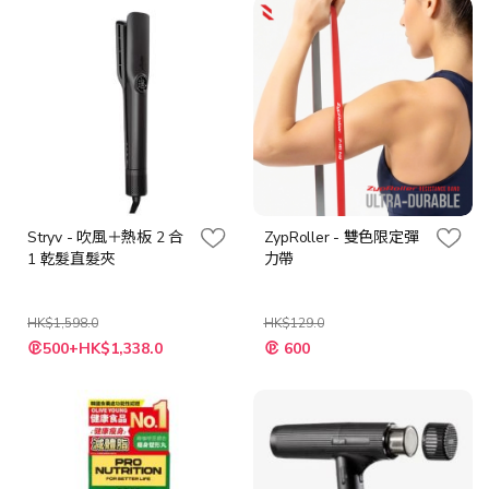
Stryv - 吹風＋熱板 2 合
ZypRoller - 雙色限定彈
1 乾髮直髮夾
力帶
HK$1,598.0
HK$129.0
特
特
500+HK$1,338.0
600
殊
殊
價
價
格
格