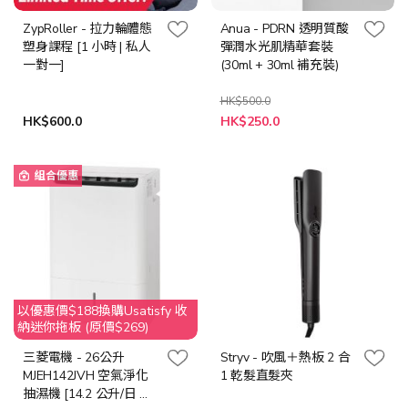
ZypRoller - 拉力輪體態
Anua - PDRN 透明質酸
塑身課程 [1 小時 | 私人
彈潤水光肌精華套裝
一對一]
(30ml + 30ml 補充裝)
HK$500.0
特
HK$600.0
HK$250.0
殊
價
格
組合優惠
以優惠價$188換購Usatisfy 收
納迷你拖板 (原價$269)
三菱電機 - 26公升
Stryv - 吹風＋熱板 2 合
MJEH142JVH 空氣淨化
1 乾髮直髮夾
抽濕機 [14.2 公升/日 能