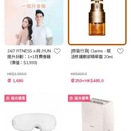
24/7 FITNESS x 純 JYUN
[原裝行貨] Clarins - 賦
提升計劃：1+1月費會藉
活修護眼部精華露 20ml
（價值：$1,930)
HK$1,930.0
HK$630.0
特
特
1,680
250+HK$485.0
殊
殊
價
價
格
格
組合優惠
組合優惠