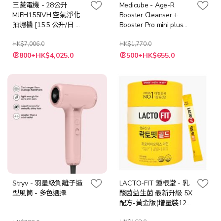
三菱電機 - 28公升
Medicube - Age-R
MJEH155JVH 空氣淨化
Booster Cleanser +
抽濕機 [15.5 公升/日 能
Booster Pro mini plus
源標籤標準] (日本製造)
[粉紅色 / 米色]
HK$7,006.0
HK$1,770.0
特
800+HK$4,025.0
500+HK$655.0
殊
價
格
Stryv - 羽量級負離子造
LACTO-FIT 鍾根堂 - 乳
型風筒 - 多色選擇
酸菌益生菌 最新升級 5X
配方-黃金版(增量裝120
條 x 2g)