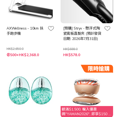
AXWellness - 10km 扶
[預購] Stryv - 懸浮式陶
手跑步機
瓷寬板直髮夾 (預計發貨
日期: 2026年7月31日)
HK$2,650.0
HK$688.0
特
特
500+HK$2,368.0
HK$578.0
殊
殊
價
價
格
格
額滿$1,500, 輸入優惠
碼"YAMAN2026", 即享$150 折