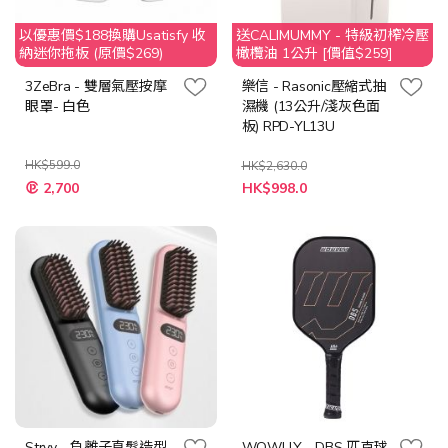
以優惠價$188換購Usatisfy 收
送CALIMUMMY - 特級初榨冷壓
納迷你拖板 (原價$269)
橄欖油 1公升 [價值$259]
3ZeBra - 雙層氣壓按摩
樂信 - Rasonic壓縮式抽
眼罩- 白色
濕機 (13公升/淺灰色面
板) RPD-YL13U
HK$599.0
HK$2,630.0
特
特
2,700
HK$998.0
殊
殊
價
價
格
格
Stryv - 負離子直髮造型
WOWLLY - DBS 匹克球