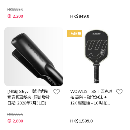
USA Pickleball 協會認證
HK$558.0
特
2,200
HK$849.0
殊
價
格
4%回贈
[預購] Stryv - 懸浮式陶
WOWLLY - SST 匹克球
瓷寬板直髮夾 (預計發貨
拍 高階 - 碳化泡沫 +
日期: 2026年7月31日)
12K 碳纖維 - 16 吋拍長
- 5.5 吋握把 USA
HK$688.0
Pickleball 協會認證
特
2,800
HK$1,599.0
殊
價