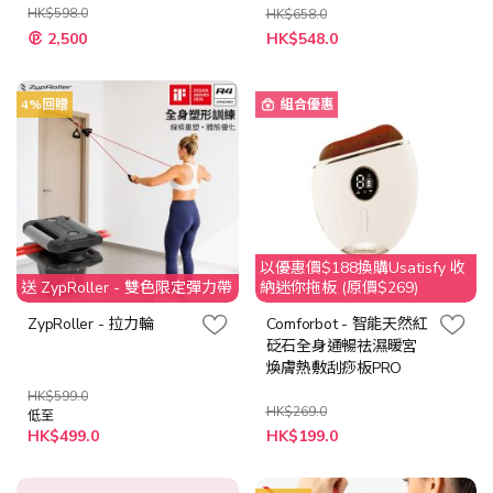
HK$598.0
HK$658.0
特
2,500
HK$548.0
殊
價
格
4%回贈
組合優惠
以優惠價$188換購Usatisfy 收
送 ZypRoller - 雙色限定彈力帶
納迷你拖板 (原價$269)
ZypRoller - 拉力輪
Comforbot - 智能天然紅
砭石全身通暢祛濕暖宮
煥膚熱敷刮痧板PRO
HK$599.0
HK$269.0
低至
特
HK$499.0
HK$199.0
殊
價
格