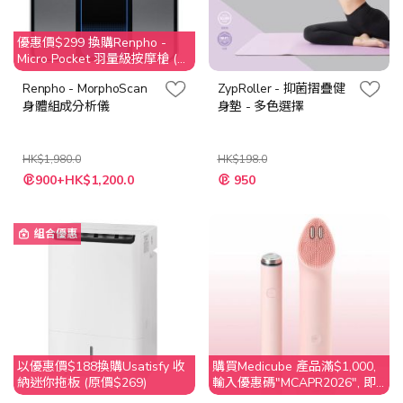
優惠價$299 換購Renpho -
Micro Pocket 羽量級按摩槍 (價
值 $499)
Renpho - MorphoScan
ZypRoller - 抑菌摺疊健
身體組成分析儀
身墊 - 多色選擇
HK$1,980.0
HK$198.0
特
900+HK$1,200.0
950
殊
價
格
組合優惠
以優惠價$188換購Usatisfy 收
購買Medicube 產品滿$1,000,
納迷你拖板 (原價$269)
輸入優惠碼"MCAPR2026", 即
享$50 折扣