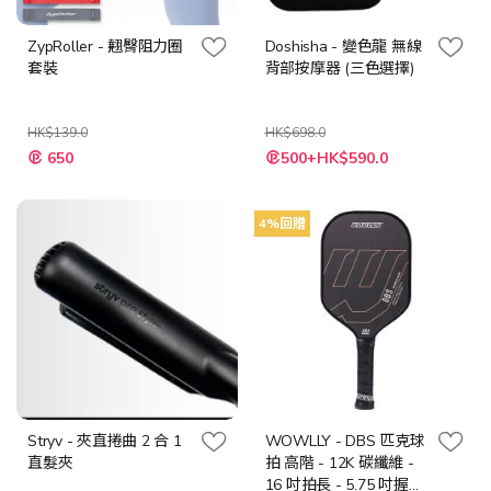
ZypRoller - 翹臀阻力圈
Doshisha - 變色龍 無線
套裝
背部按摩器 (三色選擇)
HK$139.0
HK$698.0
特
650
500+HK$590.0
殊
價
格
4%回贈
Stryv - 夾直捲曲 2 合 1
WOWLLY - DBS 匹克球
直髮夾
拍 高階 - 12K 碳纖維 -
16 吋拍長 - 5.75 吋握把