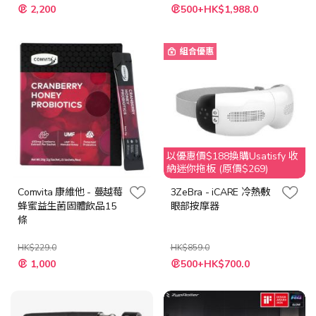
特
2,200
500+HK$1,988.0
殊
價
格
組合優惠
以優惠價$188換購Usatisfy 收
納迷你拖板 (原價$269)
Comvita 康維他 - 蔓越莓
3ZeBra - iCARE 冷熱敷
蜂蜜益生菌固體飲品15
眼部按摩器
條
HK$229.0
HK$859.0
特
特
1,000
500+HK$700.0
殊
殊
價
價
格
格