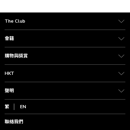
正
在
The Club
閱
關於 The Club
讀
合作夥伴
會籍
頁
Citi The Club 信用卡
會籍及專屬禮遇
媒體中心
賺取積分
購物與獎賞
兌換禮遇
物流與配送
Club 積分助手
Club Shopping 商品領取站
HKT
積分兌換
退款政策
csl.
常見問題
1010
聲明
在線客服
網上行
私隱聲明
HKT
繁
EN
使用條款
條款及細則
聯絡我們
不歧視及不騷擾聲明
認可牌照及通告