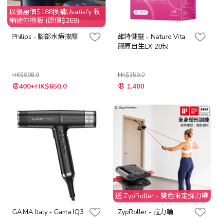
以優惠價$188換購Usatisfy 收
納迷你拖板 (原價$269)
Philips - 腳部水療按摩
維特健靈 - Naturo Vita
膠原自生EX 28包
HK$898.0
HK$359.0
特
特
400+HK$650.0
1,400
殊
殊
價
價
格
格
送 ZypRoller - 雙色限定彈力帶
GA.MA Italy - Gama IQ3
ZypRoller - 拉力輪