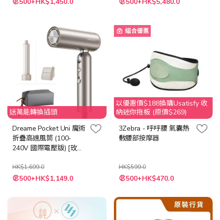
500+HK$1,450.0
500+HK$5,480.0
殊
價
格
組合優惠
以優惠價$188換購Usatisfy 收
送萬能轉換插頭
納迷你拖板 (原價$269)
Dreame Pocket Uni 魔術
3Zebra - 呼呼腰 氣囊熱
折疊高速風筒 (100-
敷腰部按摩器
240V 國際電壓版) [玫瑰
金/太空灰/鈦金色]
HK$1,699.0
HK$599.0
特
500+HK$1,149.0
500+HK$470.0
殊
價
格