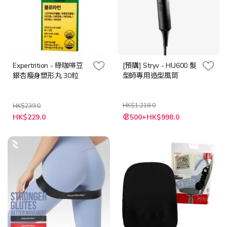
Expertrition - 綠咖啡豆
[預購] Stryv - HU600 髮
銀杏瘦身塑形丸 30粒
型師專用造型風筒
HK$1,218.0
HK$239.0
特
特
HK$229.0
500+HK$998.0
殊
殊
價
價
格
格