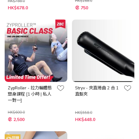
HK$168.0
HK$788.0
特
HK$678.0
750
殊
價
格
ZypRoller - 拉力輪體態
Stryv - 夾直捲曲 2 合 1
塑身課程 [1 小時 | 私人
直髮夾
一對一]
HK$600.0
HK$558.0
特
特
2,500
HK$448.0
殊
殊
價
價
格
格
4%回贈