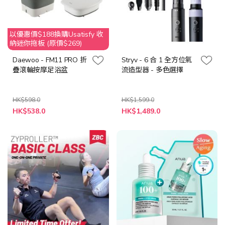
以優惠價$188換購Usatisfy 收
納迷你拖板 (原價$269)
Daewoo - FM11 PRO 折
Stryv - 6 合 1 全方位氣
疊滾輪按摩足浴盆
流造型器 - 多色選擇
HK$598.0
HK$1,599.0
特
HK$538.0
HK$1,489.0
殊
價
格