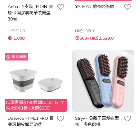
扣
Anua - 2支裝- PDRN 膠
YA-MAN 熬夜閃修儀
原保濕膠囊精華噴霧蛋
30ml
HK$332.0
HK$3,380.0
特
特
1,000
500+HK$2,529.0
殊
殊
價
價
格
格
組合優惠
以優惠價$188換購Usatisfy 收
納迷你拖板 (原價$269)
Daewoo - FM11 PRO 折
Stryv - 負離子直髮造型
疊滾輪按摩足浴盆
梳 - 多色選擇