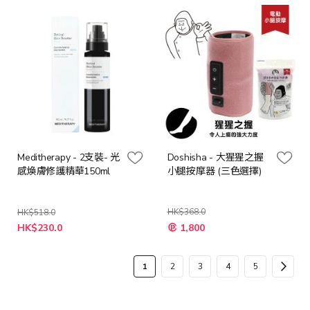
格
Meditherapy - 2支裝- 光
Doshisha - 大猩猩之握
感煥膚修護精華150ml
小腿按摩器 (三色選擇)
HK$368.0
HK$518.0
特
HK$230.0
1,800
殊
價
格
頁
您
頁
頁
頁
頁
頁
下
1
2
3
4
5
面
當
面
面
面
面
面
一
前
步