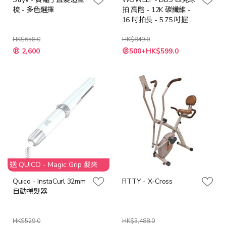
梳 - 多色選擇
拍 高階 - 12K 碳纖維 -
16 吋拍長 - 5.75 吋握把
USA Pickleball 協會認證
HK$658.0
HK$849.0
特
2,600
500+HK$599.0
殊
價
格
送 QUICO - Magic Grip 髮夾
Quico - InstaCurl 32mm
FITTY - X-Cross
自動捲髮器
HK$529.0
HK$3,488.0