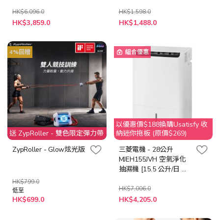
源標籤標準] (日本製造)
HK$6,096.0
HK$1,598.0
特
特
HK$3,859.0
HK$1,488.0
殊
殊
價
價
格
格
4%回贈
組合優惠
以優惠價$188換購Usatisfy 收
送 ZypRoller - 雙色限定彈力帶
納迷你拖板 (原價$269)
ZypRoller - Glow炫光版
三菱電機 - 28公升
MJEH155JVH 空氣淨化
抽濕機 [15.5 公升/日 能
源標籤標準] (日本製造)
HK$799.0
HK$7,006.0
低至
特
HK$699.0
HK$4,205.0
殊
價
格