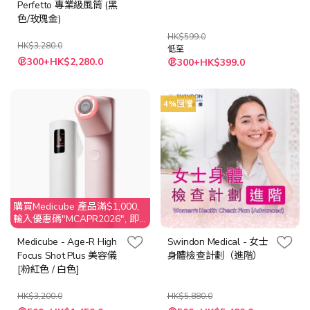
Perfetto 專業級風筒 (黑
色/玫瑰金)
HK$599.0
HK$3,280.0
低至
300+HK$2,280.0
300+HK$399.0
4%回贈
購買Medicube 產品滿$1,000,
輸入優惠碼"MCAPR2026", 即
享$50 折扣
Medicube - Age-R High
Swindon Medical - 女士
Focus Shot Plus 美容儀
身體檢查計劃（進階）
[粉紅色 / 白色]
HK$3,200.0
HK$5,880.0
特