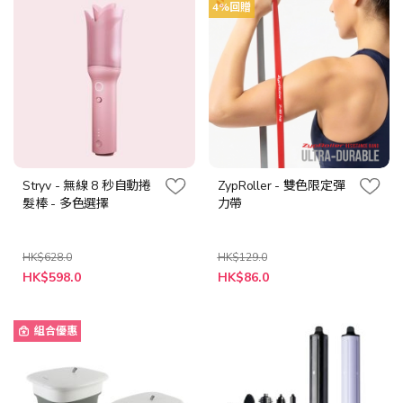
4%回贈
Stryv - 無線 8 秒自動捲
ZypRoller - 雙色限定彈
髮棒 - 多色選擇
力帶
HK$628.0
HK$129.0
特
HK$598.0
HK$86.0
殊
價
格
組合優惠