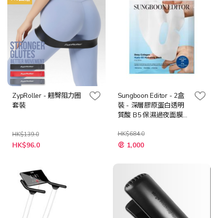
ZypRoller - 翹臀阻力圈
Sungboon Editor - 2盒
套裝
裝 - 深層膠原蛋白透明
質酸 B5 保濕過夜面膜
[4片裝]
HK$684.0
HK$139.0
特
特
HK$96.0
1,000
殊
殊
價
價
格
格