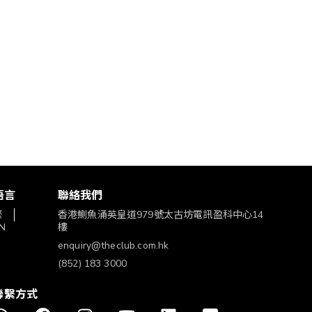
語言
聯絡我們
繁
香港鰂魚涌英皇道979號太古坊電訊盈科中心14
N
樓
enquiry@theclub.com.hk
(852) 183 3000
聯繫方式