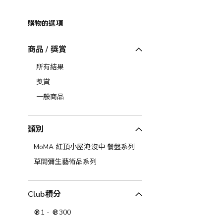
購物的選項
商品 / 獎賞
所有結果
獎賞
一般商品
類別
MoMA 紅頂小屋淹沒中 餐盤系列
草間彌生藝術品系列
Club積分
1
-
300