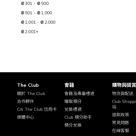
301
-
500
501
-
1,000
1,001
-
2,000
2,001
+
The Club
會籍
購物與獎
關於 The Club
會籍及專屬禮遇
物流與配送
合作夥伴
賺取積分
Club Shop
站
Citi The Club 信用卡
兌換禮遇
退款政策
媒體中心
Club 積分助手
常見問題
積分兌換
在線客服