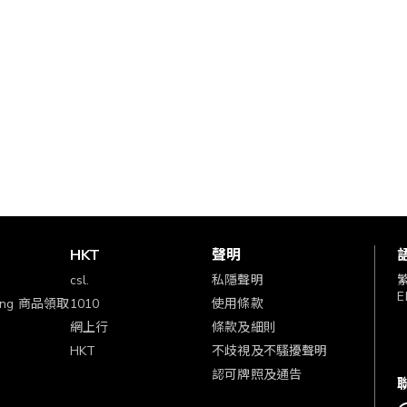
賞
HKT
聲明
csl.
私隱聲明
E
ping 商品領取
1010
使用條款
網上行
條款及細則
HKT
不歧視及不騷擾聲明
認可牌照及通告