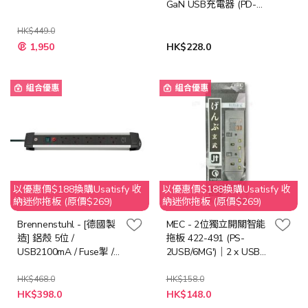
GaN USB充電器 (PD-
FA65) [黑色/白色]
HK$449.0
特
1,950
HK$228.0
殊
價
格
組合優惠
組合優惠
以優惠價$188換購Usatisfy 收
以優惠價$188換購Usatisfy 收
納迷你拖板 (原價$269)
納迷你拖板 (原價$269)
Brennenstuhl - [德國製
MEC - 2位獨立開關智能
造] 鋁殼 5位 /
拖板 422-491 (PS-
USB2100mA / Fuse掣 /
2USB/6MG')｜2 x USB-
3m電線拖板
A + 1 x Type-C
HK$468.0
HK$158.0
特
特
HK$398.0
HK$148.0
殊
殊