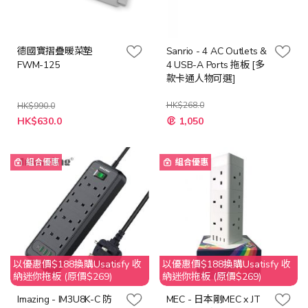
德國寶摺疊暖菜墊
Sanrio - 4 AC Outlets &
FWM-125
4 USB-A Ports 拖板 [多
款卡通人物可選]
HK$268.0
HK$990.0
特
HK$630.0
1,050
殊
價
格
組合優惠
組合優惠
以優惠價$188換購Usatisfy 收
以優惠價$188換購Usatisfy 收
納迷你拖板 (原價$269)
納迷你拖板 (原價$269)
Imazing - IM3U8K-C 防
MEC - 日本剛MEC x JT