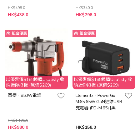
HK$498.0
HK$340.0
特
特
HK$438.0
HK$298.0
殊
殊
價
價
格
格
組合優惠
組合優惠
以優惠價$188換購Usatisfy 收
以優惠價$188換購Usatisfy 收
納迷你拖板 (原價$269)
納迷你拖板 (原價$269)
百得 - 850W電錘
Elementz - PowerGo
Mi65 65W GaN迷你USB
充電器 (PD-Mi65) [黑色/
白色]
HK$1,198.0
特
HK$980.0
HK$158.0
殊
價
格