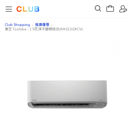
Club Shopping
推廣優惠
東芝 Toshiba - 1.5匹淨冷變頻掛分(RAS13J2KCV)
Skip
Skip
to
to
the
the
end
beginning
of
of
the
the
images
images
gallery
gallery