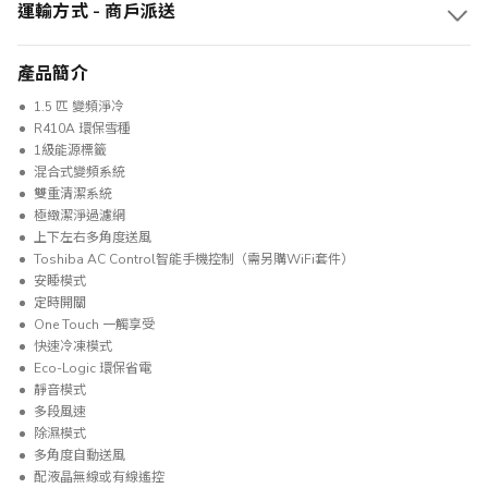
運輸方式 - 商戶派送
產品簡介
1.5 匹 變頻淨冷
R410A 環保雪種
1級能源標籤
混合式變頻系統
雙重清潔系統
極緻潔淨過濾網
上下左右多角度送風
Toshiba AC Control智能手機控制（需另購WiFi套件）
安睡模式
定時開關
One Touch 一觸享受
快速冷凍模式
Eco-Logic 環保省電
靜音模式
多段風速
除濕模式
多角度自動送風
配液晶無線或有線遙控