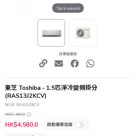
Tap to expand
分享給朋友
東芝 Toshiba - 1.5匹淨冷變頻掛分
(RAS13J2KCV)
SKU
RAS13J2KCV
HK$7,480.0
特
HK$4,580.0
啟動優惠追蹤
殊
價