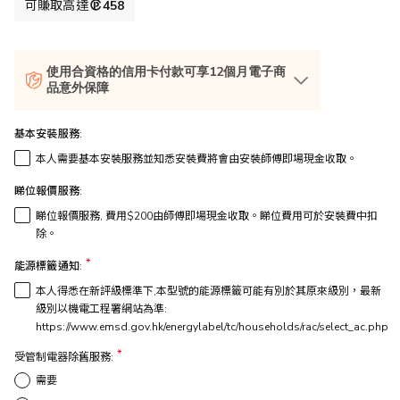
格
可賺取高達
458
使用合資格的信用卡付款可享12個月電子商
品意外保障
基本安裝服務:
本人需要基本安裝服務並知悉安裝費將會由安裝師傅即場現金收取。
睇位報價服務:
睇位報價服務, 費用$200由師傅即場現金收取。睇位費用可於安裝費中扣
除。
能源標籤通知:
本人得悉在新評級標準下,本型號的能源標籤可能有別於其原來級別，最新
級別以機電工程署網站為準:
https://www.emsd.gov.hk/energylabel/tc/households/rac/select_ac.php
受管制電器除舊服務:
需要