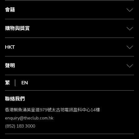
關於 The Club
合作夥伴
會籍
Citi The Club 信用卡
會籍及專屬禮遇
媒體中心
賺取積分
購物與獎賞
兌換禮遇
物流與配送
Club 積分助手
Club Shopping 商品領取站
HKT
積分兌換
退款政策
csl.
常見問題
1010
聲明
在線客服
網上行
私隱聲明
HKT
繁
EN
使用條款
條款及細則
聯絡我們
不歧視及不騷擾聲明
認可牌照及通告
香港鰂魚涌英皇道979號太古坊電訊盈科中心14樓
enquiry@theclub.com.hk
(852) 183 3000