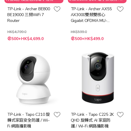
接受取消訂單；客人需要退還
TP-Link - Archer BE800
TP-Link - Archer AX55
贈品 Starbucks $25 之價值
BE19000 三頻WiFi 7
AX3000雙頻雙核心
Router
Gigabit OFDMA MU-
MIMO WiFi6無綫路由器
HK$4,799.0
HK$599.0
特
特
500+HK$4,699.0
500+HK$499.0
殊
殊
價
價
格
格
TP-Link - Tapo C210 旋
TP-Link - Tapo C225 2K
轉式家庭安全防護 / Wi-
QHD 旋轉式 AI 家庭防
Fi 網路攝影機
護 / Wi-Fi 網路攝影機