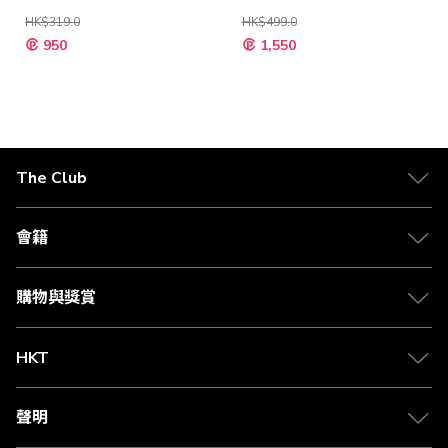
HK$319.0
HK$499.0
特
特
950
1,550
殊
殊
價
價
格
格
The Club
關於 The Club
合作夥伴
會籍
Citi The Club 信用卡
會籍及專屬禮遇
媒體中心
賺取積分
購物與獎賞
兌換禮遇
物流與配送
Club 積分助手
Club Shopping 商品領取站
HKT
積分兌換
退款政策
csl.
常見問題
1010
聲明
在線客服
網上行