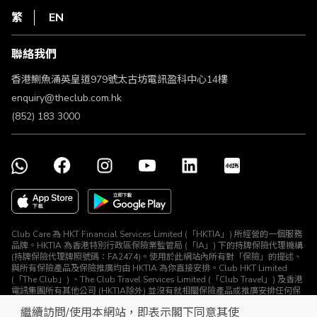
私隱聲明
HKT
繁
EN
使用條款
條款及細則
聯絡我們
不歧視及不騷擾聲明
認可牌照及通告
香港鰂魚涌英皇道979號太古坊電訊盈科中心14樓
enquiry@theclub.com.hk
(852) 183 3000
Club Care 為 HKT Financial Services Limited (「HKTIA」) 所經營的一個服務
品牌。HKTIA 為香港特別行政區保險業監管局 (「IA」) 下的持牌保險代理機構
(持牌保險代理牌照號碼：FA2474)。使用於此網站內所有對「保險」的提述、
與所有保險產品及保險推廣均由 HKTIA 為你直接安排。Club HKT Limited
(「The Club」) 、The Club Travel Services Limited (「Club Travel」) 及香港
電訊集團所有其他公司 (HKTIA除外) 並沒有就相關保險產品或推廣安排任何保
險合約或進行其他受規管活動 (定義見《保險業條例》)。
繼續訪問/使用本網站，即表示閣下同意其使