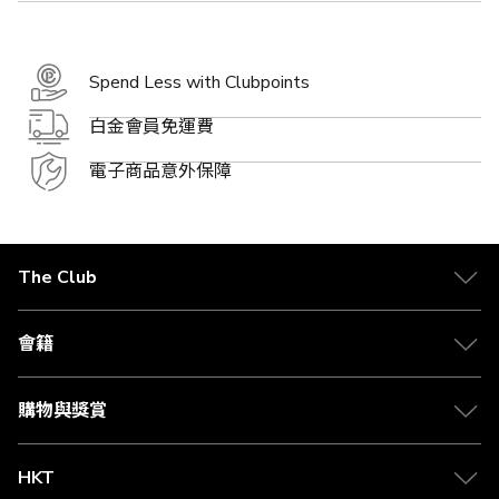
Spend Less with Clubpoints
白金會員免運費
電子商品意外保障
The Club
關於 The Club
合作夥伴
會籍
Citi The Club 信用卡
會籍及專屬禮遇
媒體中心
賺取積分
購物與獎賞
兌換禮遇
物流與配送
Club 積分助手
Club Shopping 商品領取站
HKT
積分兌換