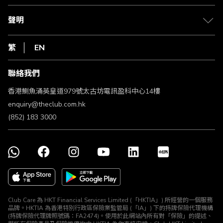
退款政策
csl.
常見問題
1010
聲明
在線客服
網上行
私隱聲明
HKT
繁
EN
使用條款
條款及細則
聯絡我們
不歧視及不騷擾聲明
認可牌照及通告
香港鰂魚涌英皇道979號太古坊電訊盈科中心14樓
enquiry@theclub.com.hk
(852) 183 3000
Club Care 為 HKT Financial Services Limited (「HKTIA」) 所經營的一個服務
品牌。HKTIA 為香港特別行政區保險業監管局 (「IA」) 下的持牌保險代理機構
(持牌保險代理牌照號碼：FA2474)。使用於此網站內所有對「保險」的提述、