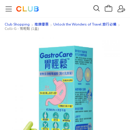
Club Shopping
推廣優惠
Unlock the Wonders of Travel 旅行必備
Colli-G - 胃輕鬆 (1盒)
Skip
Skip
to
to
the
the
end
beginning
of
of
the
the
images
images
gallery
gallery