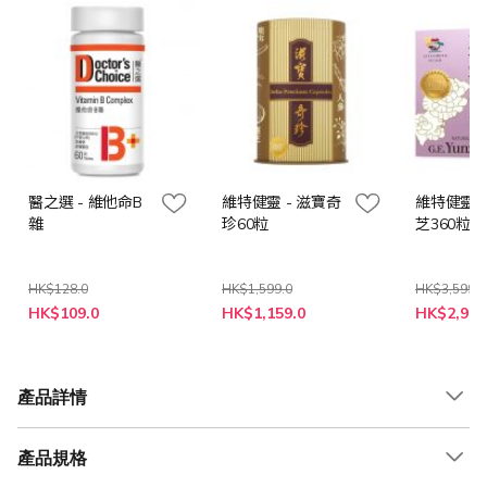
醫之選 - 維他命B
維特健靈 - 滋寶奇
維特健靈 -
雜
珍60粒
芝360粒
HK$128.0
HK$1,599.0
HK$3,599.0
特
特
特
HK$109.0
HK$1,159.0
HK$2,999
殊
殊
殊
價
價
價
格
格
格
產品詳情
產品規格