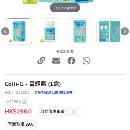
Tap to expand
分享給朋友
Colli-G - 胃輕鬆 (1盒)
SKU
GSC001
更多相關產品或價錢選擇
HK$388.0
特
HK$298.0
啟動優惠追蹤
殊
價
格
可賺取
29.8