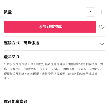
數量
添加到購物車
運輸方式 - 商戶派送
產品簡介
針對反復性胃困擾，以天然成分長效提升胃健康。從根源解決胃粘膜損傷、胃
痛、胃酸倒流、胃酸過多、 胃灼熱、火燒心、消化不良、胃氣脹、反胃噁心、
便秘腹瀉及乳糖不耐等困擾。實驗證明「胃輕鬆」能有效抑制幽門螺桿菌生
長。
你可能會喜歡