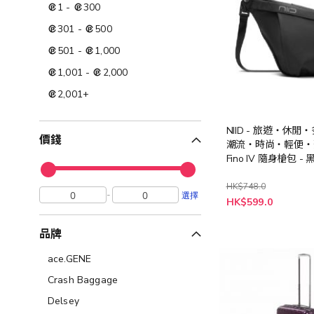
1
-
300
301
-
500
501
-
1,000
1,001
-
2,000
2,001
+
NIID - 旅遊‧休閒
價錢
潮流‧時尚‧輕便‧
Fino IV 隨身槍包 - 
HK$748.0
-
選擇
特
HK$599.0
殊
價
格
品牌
ace.GENE
Crash Baggage
Delsey