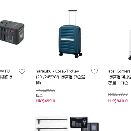
75W PD
harajuku - Coral-Trolley
ace. Corne
N 通用旅行
(20"/24"/28") 行李箱 (3色選
行李箱 可擴展 
擇)
容量 - 白色
HK$1,980.0
HK$1,880.0
低至
特
HK$499.0
HK$940.0
殊
價
格