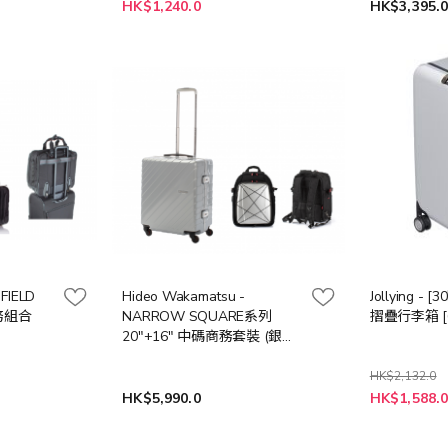
HK$1,240.0
HK$3,395.
 FIELD
Hideo Wakamatsu -
Jollying - [
商務組合
NARROW SQUARE系列
摺疊行李箱 [
20"+16" 中碼商務套裝 (銀色
&銀色/金色&銀色)
HK$2,132.0
HK$5,990.0
HK$1,588.