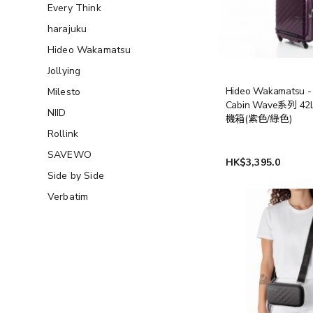
Every Think
harajuku
Hideo Wakamatsu
Jollying
Hideo Wakamatsu -
Milesto
Cabin Wave系列 4
NIID
機箱(紫色/綠色)
Rollink
SAVEWO
HK$3,395.0
Side by Side
Verbatim