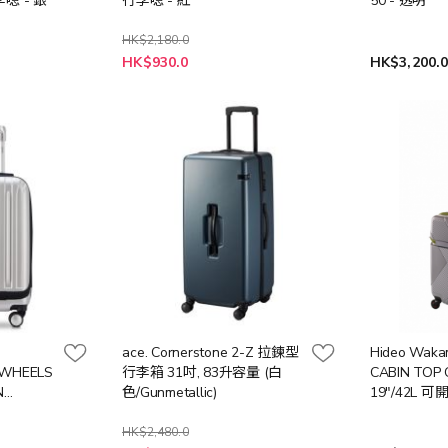
喼 - 銀
行李喼 - 紅
50 - 透明
HK$2,180.0
特
HK$930.0
HK$3,200.
殊
價
格
ace. Cornerstone 2-Z 拉鍊型
Hideo Waka
4 WHEELS
行李箱 31吋, 83升容量 (白
CABIN TOP
N
色/Gunmetallic)
19"/42L
ILVER
登機箱 (銀色
HK$2,480.0