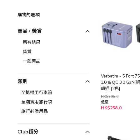
購物的選項
商品 / 獎賞
所有結果
獎賞
一般商品
Verbatim - 5 Port 
類別
3.0 & QC 3.0 Ga
轉插 [2色]
至抵襟用行李箱
HK$398.0
至潮實用旅行袋
低至
HK$258.0
旅行必備用品
Club積分