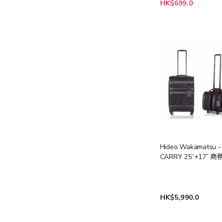
特
HK$699.0
殊
價
格
Hideo Wakamatsu -
CARRY 25”+17” 
HK$5,990.0