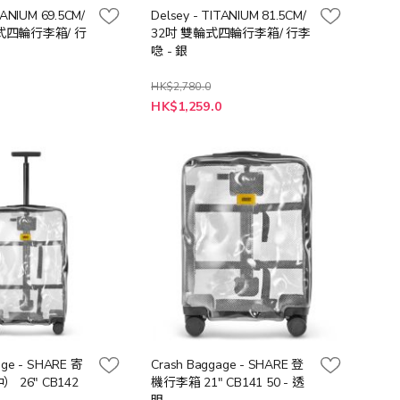
TANIUM 69.5CM/
Delsey - TITANIUM 81.5CM/
輪式四輪行李箱/ 行
32吋 雙輪式四輪行李箱/ 行李
喼 - 銀
HK$2,780.0
特
0
HK$1,259.0
殊
價
格
age - SHARE 寄
Crash Baggage - SHARE 登
26" CB142
機行李箱 21" CB141 50 - 透