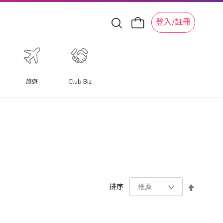
登入/註冊
旅遊
Club Biz
設
排序
置
降
序
方