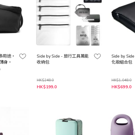
‧多用途‧
Side by Side - 旅行工具萬能
Side by Side
薄身‧
收納包
化妝組合包
黑
HK$248.0
HK$1,048.0
特
特
HK$199.0
HK$699.0
殊
殊
價
價
格
格