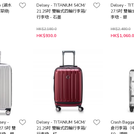
Go (湖水
Delsey - TITANIUM 54CM/
Delsey - TI
草綠)
21.25吋 雙輪式四輪行李箱/
27.5吋 雙
行李喼 - 石墨
李喼 - 銀
HK$2,180.0
HK$2,480.0
特
特
HK$930.0
HK$1,060.
殊
殊
價
價
格
格
sey -
Delsey - TITANIUM 54CM/
Crash Bagg
 27.5吋 雙
21.25吋 雙輪式四輪行李箱/
倉行李箱（中） 