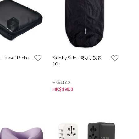
 - Travel Packer
Side by Side - 防水手挽袋
10L
HK$218.0
特
HK$199.0
殊
價
格