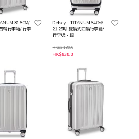
TANIUM 81.5CM/
Delsey - TITANIUM 54CM/
四輪行李箱/ 行李
21.25吋 雙輪式四輪行李箱/
行李喼 - 銀
HK$2,180.0
特
0
HK$930.0
殊
價
格