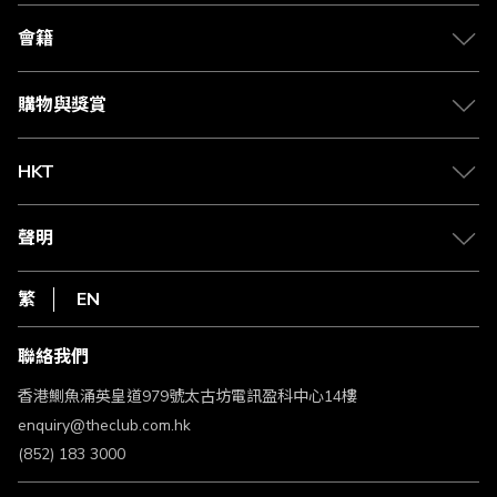
關於 The Club
合作夥伴
會籍
Citi The Club 信用卡
會籍及專屬禮遇
媒體中心
賺取積分
購物與獎賞
兌換禮遇
物流與配送
Club 積分助手
Club Shopping 商品領取站
HKT
積分兌換
退款政策
csl.
常見問題
1010
聲明
在線客服
網上行
私隱聲明
HKT
繁
EN
使用條款
條款及細則
聯絡我們
不歧視及不騷擾聲明
認可牌照及通告
香港鰂魚涌英皇道979號太古坊電訊盈科中心14樓
enquiry@theclub.com.hk
(852) 183 3000