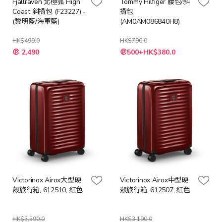
Fjallraven 北極狐 High
Tommy Hilfiger 腰包/斜
Coast 斜揹包 (F23227) -
揹包
(黎明藍/海軍藍)
(AM0AM086840H8)
HK$499.0
HK$790.0
特
2,490
500+HK$380.0
殊
價
格
Victorinox Airox大型硬
Victorinox Airox中型硬
殼旅行箱, 612510, 紅色
殼旅行箱, 612507, 紅色
HK$3,590.0
HK$3,190.0