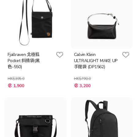
Fjallraven 北極狐
Calvin Klein
Pocket 斜揹袋(黑
ULTRALIGHT MAKE UP
色-550)
手提袋 (DP1562)
HK$395.0
HK$790.0
特
特
1,900
3,200
殊
殊
價
價
格
格