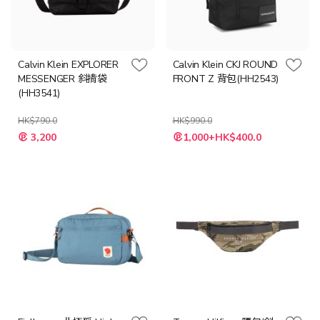
Calvin Klein EXPLORER
Calvin Klein CKJ ROUND
MESSENGER 斜揹袋
FRONT Z 背包(HH2543)
(HH3541)
HK$790.0
HK$990.0
特
特
3,200
1,000+HK$400.0
殊
殊
價
價
格
格