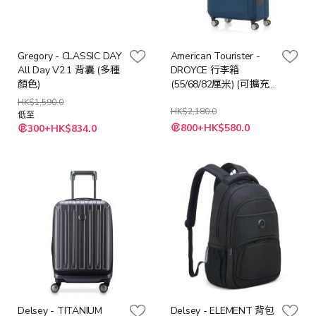
Gregory - CLASSIC DAY
American Tourister -
All Day V2.1 背囊 (多種
DROYCE 行李箱
顏色)
(55/68/82厘米) (可擴充)
TSA (海軍藍&灰色/灰色
HK$1,590.0
&黃色 )
HK$2,180.0
低至
800+HK$580.0
300+HK$834.0
Delsey - TITANIUM
Delsey - ELEMENT 背包