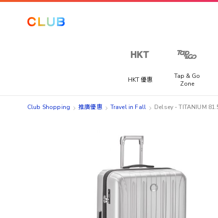
Tap & Go
HKT 優惠
Zone
Club Shopping
推廣優惠
Travel in Fall
Delsey - TITANIUM
Skip
Skip
to
to
the
the
end
beginning
of
of
the
the
images
images
gallery
gallery