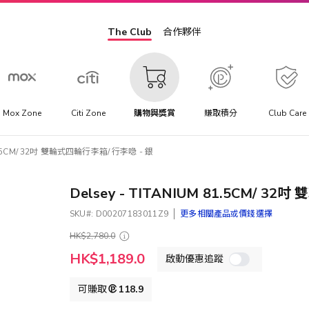
The Club
合作夥伴
Mox Zone
Citi Zone
購物與獎賞
賺取積分
Club Care
 81.5CM/ 32吋 雙輪式四輪行李箱/ 行李喼 - 銀
Delsey - TITANIUM 81.5CM/ 3
SKU
D00207183011Z9
更多相關產品或價錢選擇
HK$2,780.0
特
HK$1,189.0
啟動優惠追蹤
殊
價
格
可賺取
118.9