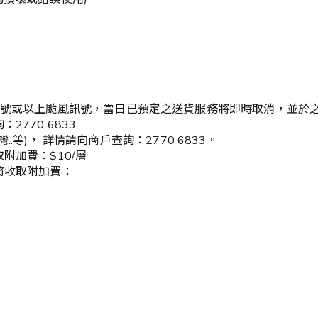
及8號或以上颱風訊號，當日已預定之送貨服務將即時取消，並於
770 6833
灣..等)， 詳情請向商戶查詢：2770 6833。
附加費：$10/層
將收取附加費：