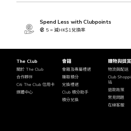
Spend Less with Clubpoints
5 = 減HK$1兌換率
The Club
會籍
購物與獎
關於 The Club
會籍及專屬禮遇
物流與配送
合作夥伴
賺取積分
Club Shop
站
Citi The Club 信用卡
兌換禮遇
退款政策
媒體中心
Club 積分助手
常見問題
積分兌換
在線客服