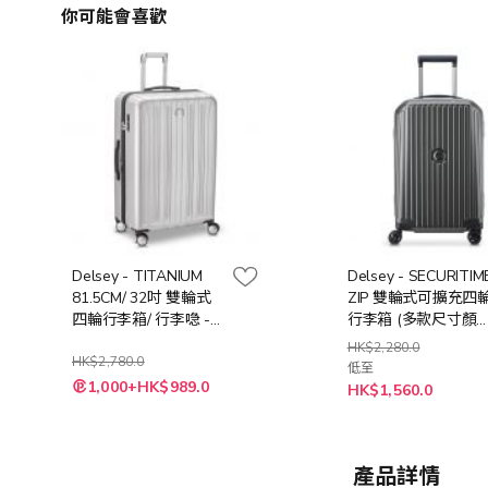
你可能會喜歡
Delsey - TITANIUM
Delsey - SECURITIM
81.5CM/ 32吋 雙輪式
ZIP 雙輪式可擴充四
四輪行李箱/ 行李喼 -
行李箱 (多款尺寸顏
銀
選擇)
HK$2,280.0
HK$2,780.0
低至
特
1,000+HK$989.0
HK$1,560.0
殊
價
格
產品詳情