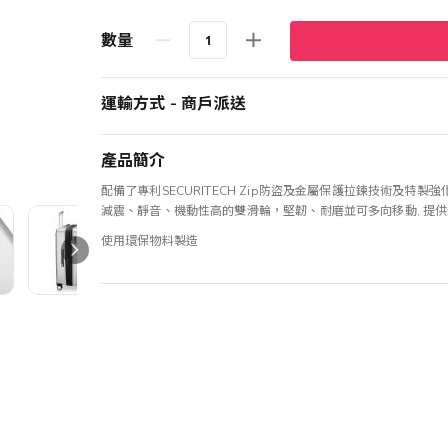
數量
運輸方式 - 商戶派送
產品簡介
配備了專利SECURITECH Zip防盜及金屬保護拉鍊技術及特
減震、靜音、機動性高的雙滑輪，堅韌、耐磨並可多向移動, 提供
使用環保物料製造