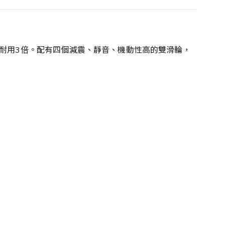
及拉杆耐用3倍。配有四個減震、靜音、機動性高的雙滑輪，