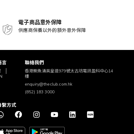
電子商品意外保障
供應商保養以外的額外意外保障
語言
聯絡我們
繁
香港鰂魚涌英皇道979號太古坊電訊盈科中心14
N
樓
enquiry@theclub.com.hk
(852) 183 3000
聯繫方式