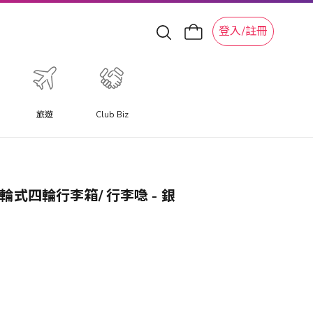
登入/註冊
旅遊
Club Biz
2吋 雙輪式四輪行李箱/ 行李喼 - 銀