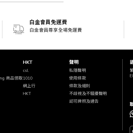
白金會員免運費
白金會員尊享全場免運費
賞
HKT
聲明
csl.
私隱聲明
E
ping 商品領取
1010
使用條款
網上行
條款及細則
HKT
不歧視及不騷擾聲明
認可牌照及通告