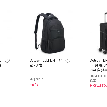
E
Delsey - ELEMENT 背
Delsey - 
輪
包 - 黑色
2.0 雙輪
色
行李箱 (多
HK$1,880.0
HK$680.0
低至
特
HK$490.0
HK$1,350.
殊
價
格