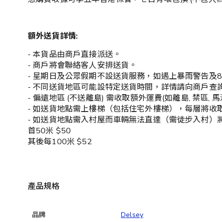
額外送貨詳情:
- 本貨品由商戶直接派送。
- 商戶將會聯絡客人安排送貨。
- 星期日及公眾假期不設送貨服務，如遇上暴雨警告
- 不同送貨地區可能設特定送貨時間，詳情請向商戶查詢：2
- 偏遠地區 (不送離島) 需收取額外運費(如離島, 禁區, 馬
- 如送貨地點需上樓梯（包括住宅外樓梯），每層將收取
- 如送貨地點需入村屋而車輛無法直達（需徒步入村）
首50米 $50
其後每100米 $52
產品規格
品牌
Delsey