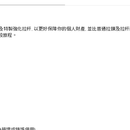
鍊技術及特製強化拉杆, 以更好保障你的個人財產, 並比普通拉鍊
每段旅程。
為損壞或錯誤使用)