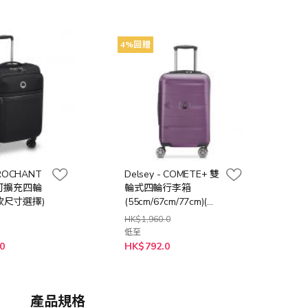
4%回贈
BROCHANT
Delsey - COMETE+ 雙
式可擴充四輪
輪式四輪行李箱
款尺寸選擇)
(55cm/67cm/77cm)(暗
紫色/黑色/綠色)
HK$1,960.0
低至
0
HK$792.0
產品規格