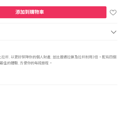
添加到購物車
製強化拉杆, 以更好保障你的個人財產, 並比普通拉鍊及拉杆耐用3倍。配有四個
最佳的體驗, 方便你的每段旅程。