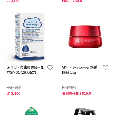
3,000
HK$1,750.0
殊
價
格
G-NiiB - 微生態免疫+ 配
SK-II - Skinpower 煥采
方SIM01 (28天配方)
眼霜 15g
HK$499.0
HK$780.0
特
特
2,400
500+HK$610.0
殊
殊
價
價
格
格