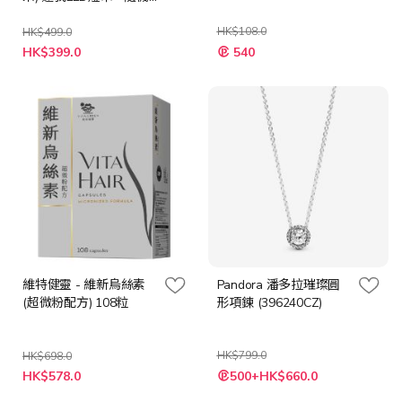
心意卡
HK$108.0
HK$499.0
特
特
HK$399.0
540
殊
殊
價
價
格
格
維特健靈 - 維新烏絲素
Pandora 潘多拉璀璨圓
(超微粉配方) 108粒
形項鍊 (396240CZ)
HK$799.0
HK$698.0
特
特
HK$578.0
500+HK$660.0
殊
殊
價
價