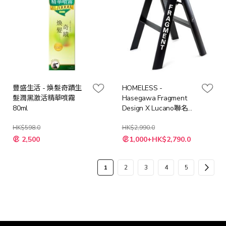
豐盛生活 - 煥髮奇蹟生
HOMELESS -
髮潤黑激活精華噴霧
Hasegawa Fragment
80ml
Design X Lucano聯名折
疊梯 (2層)
HK$598.0
HK$2,990.0
特
特
2,500
1,000+HK$2,790.0
殊
殊
價
價
格
格
頁
您
頁
頁
頁
頁
頁
下
1
2
3
4
5
面
當
面
面
面
面
面
一
前
步
正