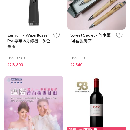
Zenyum - Waterflosser
Sweet Secret - 竹木筆
Pro 專業水牙線機 - 多色
(可客製刻字)
選擇
HK$1,098.0
HK$108.0
特
3,800
540
殊
價
格