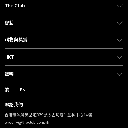
在
The Club
閱
關於 The Club
讀
合作夥伴
會籍
頁
Citi The Club 信用卡
會籍及專屬禮遇
媒體中心
賺取積分
購物與獎賞
兌換禮遇
物流與配送
Club 積分助手
Club Shopping 商品領取站
HKT
積分兌換
退款政策
csl.
常見問題
1010
聲明
在線客服
網上行
私隱聲明
HKT
繁
EN
使用條款
條款及細則
聯絡我們
不歧視及不騷擾聲明
認可牌照及通告
香港鰂魚涌英皇道979號太古坊電訊盈科中心14樓
enquiry@theclub.com.hk