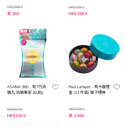
HK$988.0
HK$338.0
特
特
150
HK$198.0
殊
殊
價
價
格
格
ASANA 360 - 第7代消
Paul Lafayet - 馬卡龍禮
腩丸 消腩專家 (60粒)
盒 (12 件裝) 電子禮券
HK$308.0
HK$618.0
特
特
HK$370.0
1,600
殊
殊
價
價
格
格