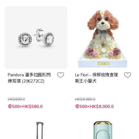
價
價
格
格
Pandora 潘多拉圓形閃
Le Fiori - 保鮮玫瑰查理
爍耳環 (296272CZ)
斯王小獵犬
HK$699.0
HK$8,980.0
特
特
500+HK$580.0
500+HK$8,000.0
殊
殊
價
價
格
格