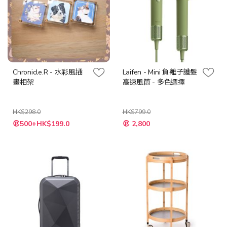
Chronicle.R - 水彩風插
Laifen - Mini 負離子護髮
畫相架
高速風筒 - 多色選擇
HK$298.0
HK$799.0
特
500+HK$199.0
2,800
殊
價
格