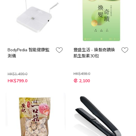
BodyPedia 智能健康監
豐盛生活 - 煥髮奇蹟煥
測儀
肌生髮素30包
HK$498.0
HK$1,499.0
特
特
HK$799.0
2,100
殊
殊
價
價
格
格