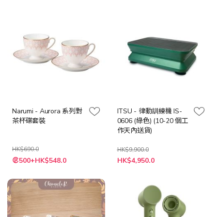
格
格
Narumi - Aurora 系列對
ITSU - 律動訓練機 IS-
茶杯碟套裝
0606 (綠色) (10-20 個工
作天內送貨)
HK$690.0
HK$9,900.0
特
特
500+HK$548.0
HK$4,950.0
殊
殊
價
價
格
格