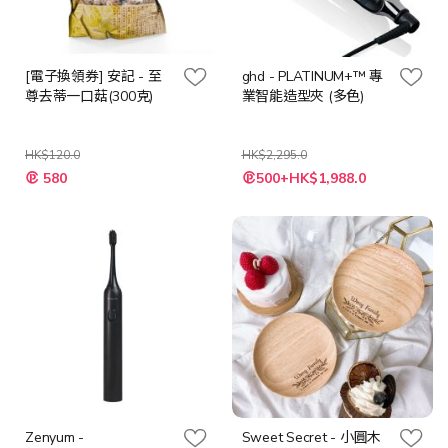
[電子換領券] 安記 - 至
ghd - PLATINUM+™ 專
尊去蒂一口菇(300克)
業智能造型夾 (多色)
HK$120.0
HK$2,295.0
特
580
500+HK$1,988.0
殊
價
格
Zenyum -
Sweet Secret - 小圓木