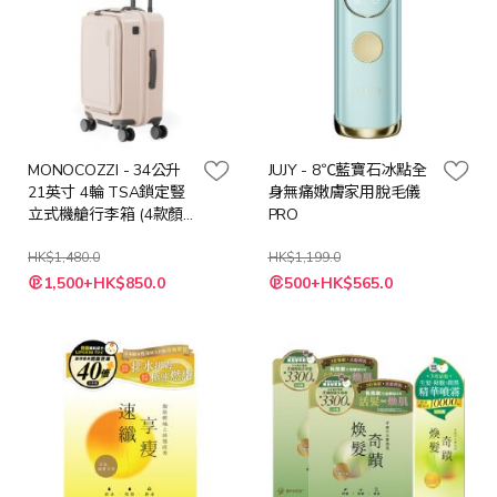
MONOCOZZI - 34公升
JUJY - 8℃藍寶石冰點全
21英寸 4輪 TSA鎖定豎
身無痛嫩膚家用脫毛儀
立式機艙行李箱 (4款顏
PRO
色)
HK$1,480.0
HK$1,199.0
特
1,500+HK$850.0
500+HK$565.0
殊
價
格