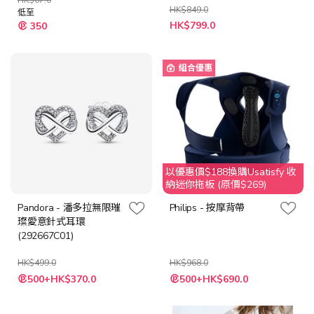
HK$67.0
HK$849.0
低至
特
HK$799.0
350
殊
價
格
組合優惠
以優惠價$188換購Usatisfy 收
納迷你拖板 (原價$269)
Pandora - 潘多拉無限璀
Philips - 按摩背帶
璨愛意針式耳環
(292667C01)
HK$499.0
HK$968.0
特
特
500+HK$370.0
500+HK$690.0
殊
殊
價
價
格
格