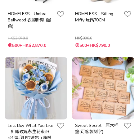
HOMELESS - Umbra
HOMELESS - Sitting
Bellwood 衣物掛架 (黑
Miffy 玩偶70CM
色)
HK$2,970.0
HK$890.0
特
特
500+HK$2,870.0
500+HK$790.0
殊
殊
價
價
格
格
Lets Buy What You Like
Sweet Secret - 原木杯
- 針織玫瑰永生花束(9
墊(可客製刻字)
朵) 連我LED燈串 +隨機