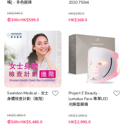
嘴] - 多色選擇
2020 750ml
HK$949.0
HK$390.0
特
300+HK$599.0
HK$168.0
殊
價
格
Swindon Medical - 女士
Project E Beauty -
身體檢查計劃（進階）
Lumalux Face 專業LED
光療面膜儀
HK$5,880.0
HK$3,289.0
特
特
500+HK$5,480.0
HK$2,990.0
殊
殊