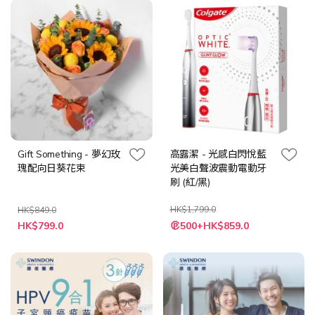
Gift Something - 夢幻玫
高露潔 - 光感白閃悅藍
瑰配向日葵花束
光美白聲波震動電動牙
刷 (紅/黑)
HK$1,799.0
HK$849.0
特
HK$799.0
500+HK$859.0
殊
價
格