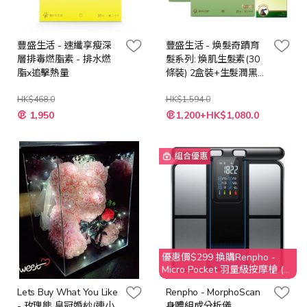
豐盛生活 - 速纖享瘦深
豐盛生活 - 煥髮奇蹟育
層排毒燃脂素 - 排水燃
髮系列: 煥肌生髮素(30
脂x追擊熱量
條裝) 2盒裝+生髮潤黑激
活精華噴霧1枝
HK$468.0
HK$1,594.0
特
特
1,950
1,200+HK$1,080.0
殊
殊
價
價
格
格
組合優惠
優惠價$299 換購Renpho -
Micro Pocket 羽量級按摩槍 (價
值 $499)
Lets Buy What You Like
Renpho - MorphoScan
- 玫瑰熊 皇冠婚紗(連小
身體組成分析儀