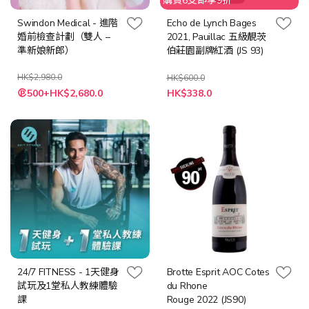
購買6支即享9折
Swindon Medical - 進階
Echo de Lynch Bages
婚前檢查計劃（雙人 –
2021, Pauillac 五級靚茨
準新娘新郎）
伯莊園副牌紅酒 (JS 93)
HK$2,980.0
HK$600.0
特
特
500+HK$2,680.0
HK$338.0
殊
殊
價
價
格
格
24/7 FITNESS - 1天健身
Brotte Esprit AOC Cotes
試玩及1堂私人教練體驗
du Rhone
課
Rouge 2022 (JS90)