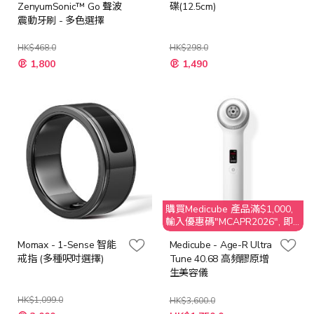
ZenyumSonic™ Go 聲波
碟(12.5cm)
震動牙刷 - 多色選擇
HK$468.0
HK$298.0
特
1,800
1,490
殊
價
格
購買Medicube 產品滿$1,000,
輸入優惠碼"MCAPR2026", 即
享$50 折扣
Momax - 1-Sense 智能
Medicube - Age-R Ultra
戒指 (多種呎吋選擇)
Tune 40.68 高頻膠原增
生美容儀
HK$1,099.0
HK$3,600.0
特