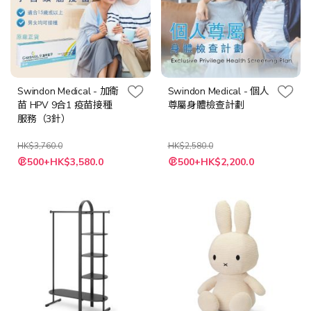
Swindon Medical - 加衛
Swindon Medical - 個人
苗 HPV 9合1 疫苗接種
尊屬身體檢查計劃
服務（3針）
HK$3,760.0
HK$2,580.0
特
特
500+HK$3,580.0
500+HK$2,200.0
殊
殊
價
價
格
格