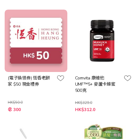
殊
殊
價
價
格
格
(電子換領券) 恆香老餅
Comvita 康維他
家 $50 現金禮券
UMF™5+ 麥蘆卡蜂蜜
500克
HK$50.0
HK$329.0
特
特
300
HK$312.0
殊
殊
價
價
格
格