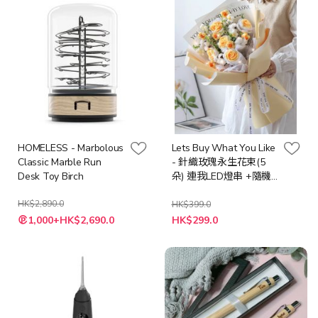
HOMELESS - Marbolous
Lets Buy What You Like
Classic Marble Run
- 針織玫瑰永生花束(5
Desk Toy Birch
朵) 連我LED燈串 +隨機
心意卡
HK$2,890.0
HK$399.0
特
特
1,000+HK$2,690.0
HK$299.0
殊
殊
價
價
格
格