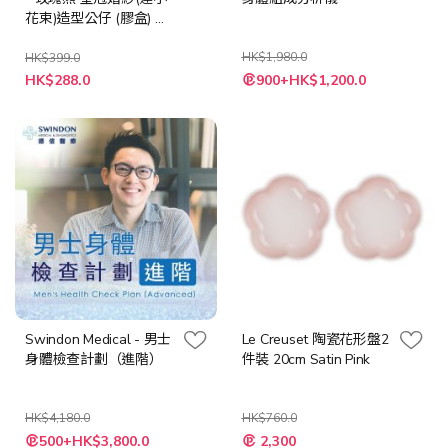
花束)造型公仔 (膠盒) 附
送LED 燈串 + 隨機心意
卡
HK$1,980.0
HK$399.0
特
特
HK$288.0
900+HK$1,200.0
殊
殊
價
價
格
格
Swindon Medical - 男士
Le Creuset 陶瓷花形盤2
身體檢查計劃（進階）
件裝 20cm Satin Pink
HK$4,180.0
HK$760.0
特
特
500+HK$3,800.0
2,300