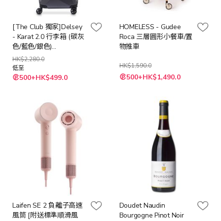
[The Club 獨家]Delsey
HOMELESS - Gudee
- Karat 2.0 行李箱 (碳灰
Roca 三層圓形小餐車/置
色/藍色/銀色)
物推車
(55cm/67cm/77cm)
HK$2,280.0
HK$1,590.0
低至
特
500+HK$1,490.0
500+HK$499.0
殊
價
格
Laifen SE 2 負離子高速
Doudet Naudin
風筒 [附送標準順滑風
Bourgogne Pinot Noir