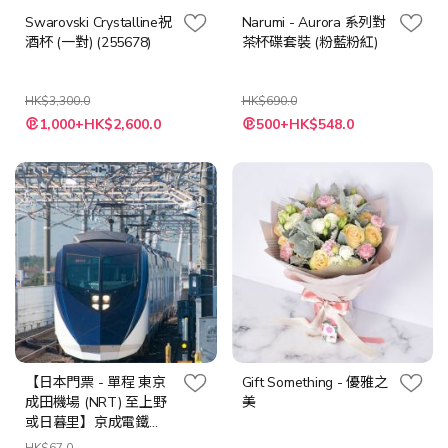
Swarovski Crystalline祝
Narumi - Aurora 系列對
酒杯 (一對) (255678)
茶杯碟套裝 (粉藍粉紅)
HK$3,300.0
HK$690.0
特
特
1,000+HK$2,600.0
500+HK$548.0
殊
殊
價
價
格
格
【日本門票 - 單程 東京
Gift Something - 優雅之
成田機場 (NRT) 至上野
美
或日暮里】京成電鐵
Skyliner