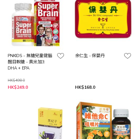
PNKIDS - 無糖兒童健腦
余仁生 - 保嬰丹
醒目軟糖 - 奧米加3:
DHA + EPA
HK$498.0
特
HK$249.0
HK$168.0
殊
價
格