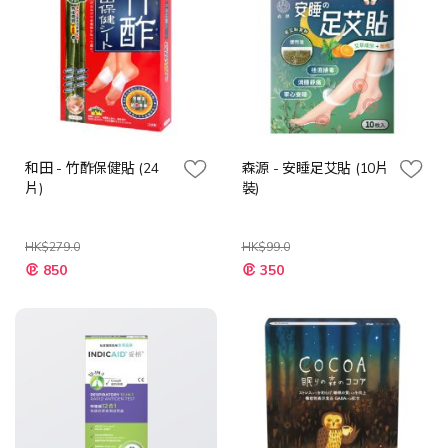
和田 - 竹酢保健貼 (24
森源 - 安睡足艾貼 (10片
片)
裝)
HK$279.0
HK$99.0
特
特
850
350
殊
殊
價
價
格
格