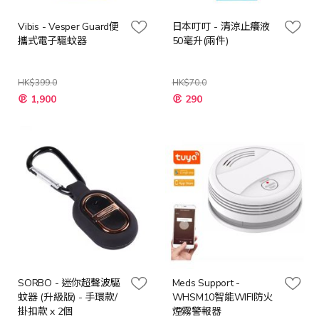
Vibis - Vesper Guard便
日本叮叮 - 清涼止癢液
攜式電子驅蚊器
50毫升(兩件)
HK$399.0
HK$70.0
特
特
1,900
290
殊
殊
價
價
格
格
SORBO - 迷你超聲波驅
Meds Support -
蚊器 (升級版) - 手環款/
WHSM10智能WIFI防火
掛扣款 x 2個
煙霧警報器