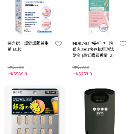
醫之選 - 護胃護腸益生
INDICAID™妥析™ - 陰
菌 60粒
道炎3合1快速抗原測試
劑盒 (最低購買數量: 2
件)
HK$579.0
HK$298.0
特
特
HK$539.0
HK$253.0
殊
殊
價
價
格
格