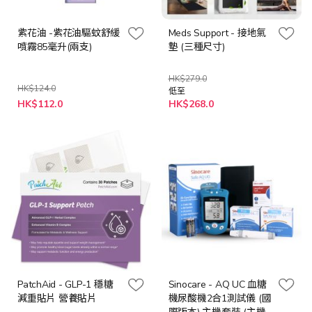
紫花油 -紫花油驅蚊舒緩
Meds Support - 接地氣
噴霧85毫升(兩支)
墊 (三種尺寸)
HK$279.0
HK$124.0
低至
特
HK$112.0
HK$268.0
殊
價
格
PatchAid - GLP-1 穩糖
Sinocare - AQ UC 血糖
減重貼片 營養貼片
機尿酸機2合1測試儀 (國