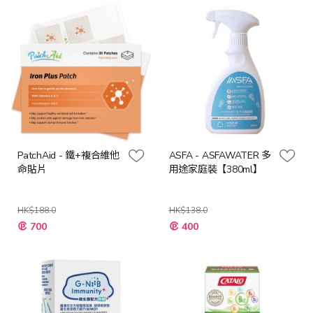
格
格
PatchAid - 鐵+複合維他
ASFA - ASFAWATER 多
命貼片
用途家庭裝【380ml】
HK$188.0
HK$138.0
特
特
700
400
殊
殊
價
價
格
格