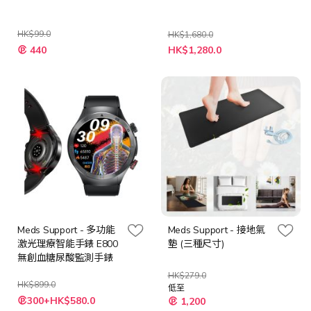
HK$99.0
HK$1,680.0
特
特
440
HK$1,280.0
殊
殊
價
價
格
格
Meds Support - 多功能
Meds Support - 接地氣
激光理療智能手錶 E800
墊 (三種尺寸)
無創血糖尿酸監測手錶
HK$279.0
HK$899.0
低至
特
300+HK$580.0
1,200
殊