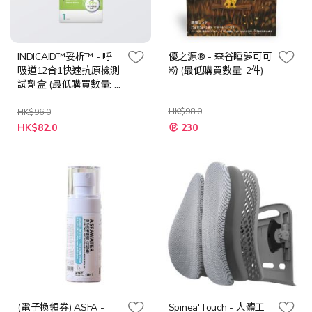
INDICAID™妥析™ - 呼
優之源® - 森谷睡夢可可
吸道12合1快速抗原檢測
粉 (最低購買數量: 2件)
試劑盒 (最低購買數量: 4
件)
HK$98.0
HK$96.0
特
特
HK$82.0
230
殊
殊
價
價
格
格
(電子換領券) ASFA -
Spinea'Touch - 人體工