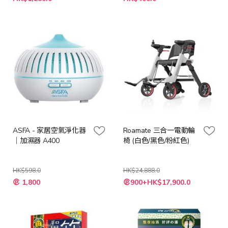
殊
殊
價
價
格
格
ASFA - 家居空氣淨化器
Roamate 三合一電動輪
｜加濕器 A400
椅 (白色/黑色/粉紅色)
HK$598.0
HK$24,888.0
特
1,800
900+HK$17,900.0
殊
價
格