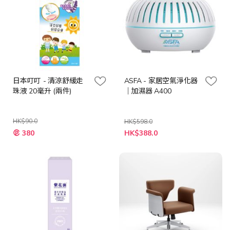
日本叮叮 - 清涼舒緩走
ASFA - 家居空氣淨化器
珠液 20毫升 (兩件)
｜加濕器 A400
HK$90.0
HK$598.0
特
特
380
HK$388.0
殊
殊
價
價
格
格