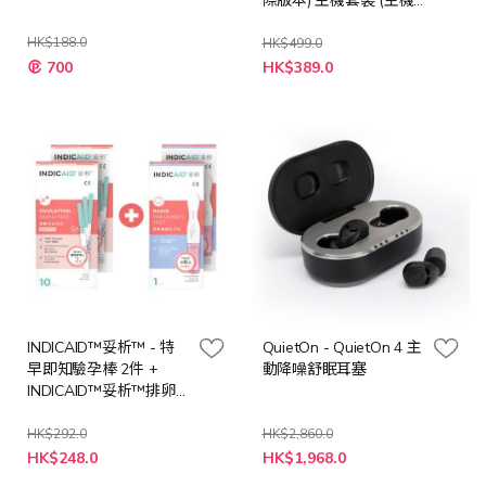
際版本) 主機套裝 (主機
連50血糖試紙+50尿酸
HK$188.0
試紙+50針)
HK$499.0
特
特
700
HK$389.0
殊
殊
價
價
格
格
INDICAID™妥析™ - 特
QuietOn - QuietOn 4 主
早即知驗孕棒 2件 +
動降噪舒眠耳塞
INDICAID™妥析™排卵
快速測試 2件
HK$292.0
HK$2,860.0
特
特
HK$248.0
HK$1,968.0
殊
殊
價
價