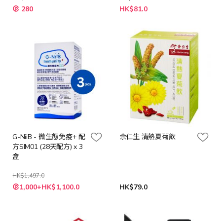
特
特
280
HK$81.0
殊
殊
價
價
格
格
G-NiiB - 微生態免疫+ 配
余仁生 清熱夏菊飲
方SIM01 (28天配方) x 3
盒
HK$1,497.0
特
1,000+HK$1,100.0
HK$79.0
殊
價
格