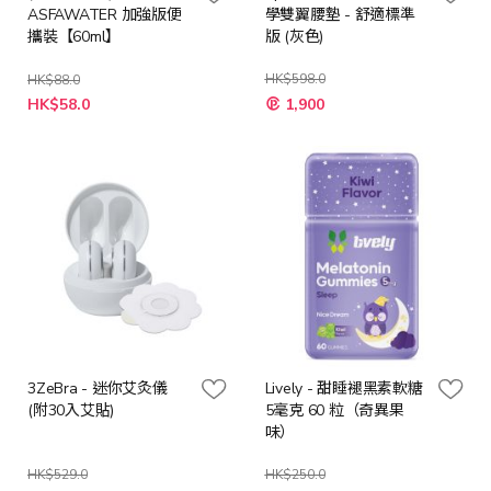
ASFAWATER 加強版便
學雙翼腰墊 - 舒適標準
攜裝【60ml】
版 (灰色)
HK$598.0
HK$88.0
特
特
HK$58.0
1,900
殊
殊
價
價
格
格
3ZeBra - 迷你艾灸儀
Lively - 甜睡褪黑素軟糖
(附30入艾貼)
5毫克 60 粒（奇異果
味）
HK$529.0
HK$250.0