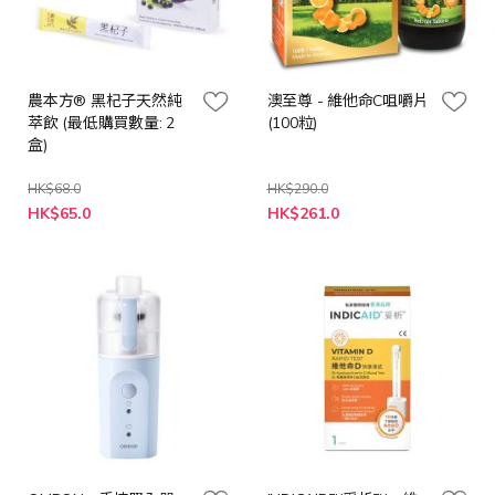
農本方® 黑杞子天然純
澳至尊 - 維他命C咀嚼片
萃飲 (最低購買數量: 2
(100粒)
盒)
HK$68.0
HK$290.0
特
特
HK$65.0
HK$261.0
殊
殊
價
價
格
格