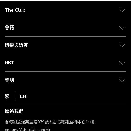
在
The Club
閱
關於 The Club
讀
合作夥伴
會籍
頁
Citi The Club 信用卡
會籍及專屬禮遇
媒體中心
賺取積分
購物與獎賞
兌換禮遇
物流與配送
Club 積分助手
Club Shopping 商品領取站
HKT
積分兌換
退款政策
csl.
常見問題
1010
聲明
在線客服
網上行
私隱聲明
HKT
繁
EN
使用條款
條款及細則
聯絡我們
不歧視及不騷擾聲明
認可牌照及通告
香港鰂魚涌英皇道979號太古坊電訊盈科中心14樓
enquiry@theclub.com.hk