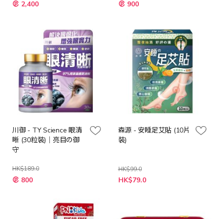
特
特
2,400
900
殊
殊
價
價
格
格
川御 - TY Science 眼清
森源 - 安睡足艾貼 (10片
晰 (30粒裝)｜亮目の御
裝)
守
HK$189.0
HK$99.0
特
特
800
HK$79.0
殊
殊
價
價
格
格