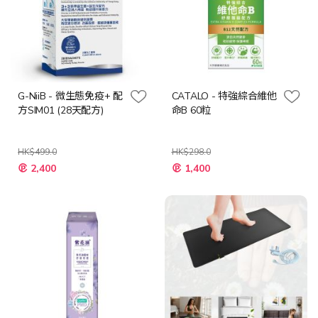
G-NiiB - 微生態免疫+ 配
CATALO - 特強綜合維他
方SIM01 (28天配方)
命B 60粒
HK$499.0
HK$298.0
特
特
2,400
1,400
殊
殊
價
價
格
格