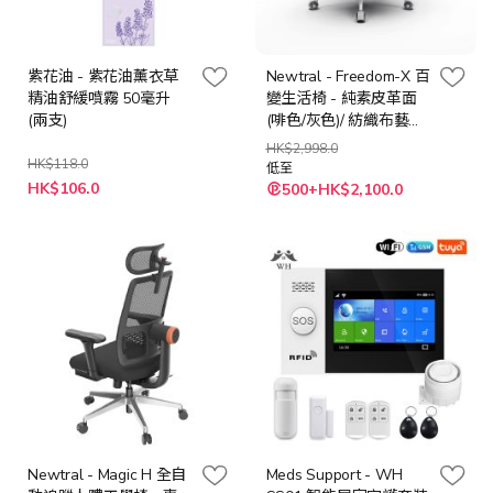
紫花油 - 紫花油薰衣草
Newtral - Freedom-X 百
精油舒緩噴霧 50毫升
變生活椅 - 純素皮革面
(兩支)
(啡色/灰色)/ 紡織布藝面
(橙色/白色/深灰)
HK$2,998.0
HK$118.0
低至
特
HK$106.0
500+HK$2,100.0
殊
價
格
Newtral - Magic H 全自
Meds Support - WH