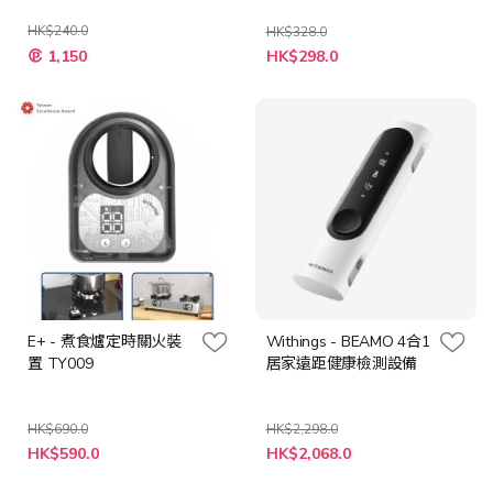
HK$240.0
HK$328.0
特
1,150
HK$298.0
殊
價
格
E+ - 煮食爐定時關火裝
Withings - BEAMO 4合1
置 TY009
居家遠距健康檢測設備
HK$690.0
HK$2,298.0
特
特
HK$590.0
HK$2,068.0
殊
殊
價
價