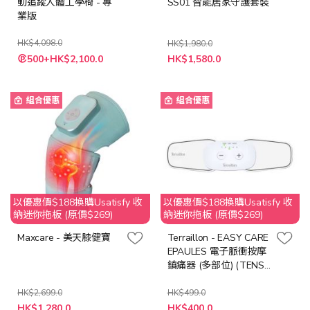
動追蹤人體工學椅 - 專
SS01 智能居家守護套裝
業版
HK$4,098.0
HK$1,980.0
特
500+HK$2,100.0
HK$1,580.0
殊
價
格
組合優惠
組合優惠
以優惠價$188換購Usatisfy 收
以優惠價$188換購Usatisfy 收
納迷你拖板 (原價$269)
納迷你拖板 (原價$269)
Maxcare - 美天膝健寶
Terraillon - EASY CARE
EPAULES 電子脈衝按摩
鎮痛器 (多部位) (TENS /
EMS / Massage) 14602
HK$2,699.0
HK$499.0
特
特
HK$1,280.0
HK$400.0