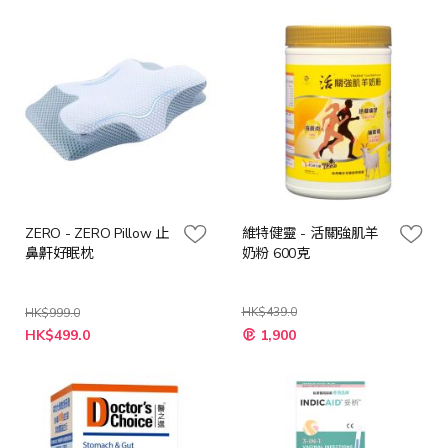
格
格
ZERO - ZERO Pillow 止
維特健靈 - 活關強肌羊
鼻鼾好眠枕
奶粉 600克
HK$439.0
HK$999.0
特
特
HK$499.0
1,900
殊
殊
價
價
格
格