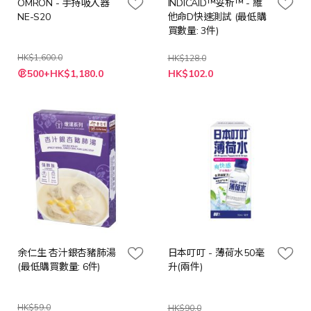
OMRON - 手持吸入器
INDICAID™妥析™ - 維
NE-S20
他命D快速測試 (最低購
買數量: 3件)
HK$1,600.0
HK$128.0
特
特
500+HK$1,180.0
HK$102.0
殊
殊
價
價
格
格
余仁生 杏汁銀杏豬肺湯
日本叮叮 - 薄荷水50毫
(最低購買數量: 6件)
升(兩件)
HK$59.0
HK$90.0