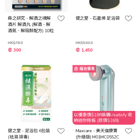
森之研究 - 解酒之魂解
健之堂 - 石墨烯 足浴袋
酒片 解酒丸 (解酒．解
酒氣．解宿醉配方) 10粒
HK$78.0
HK$530.0
特
特
300
1,450
殊
殊
價
價
格
格
組合優惠
以優惠價$188換購Usatisfy 收
納迷你拖板 (原價$269)
健之堂 - 足浴包 6包裝
Maxcare - 美天復康寶
(祛濕 排毒)
(升級版) M01MC0552C