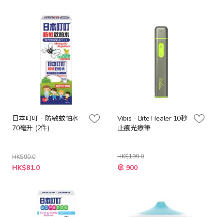
價
格
日本叮叮 - 防敏蚊怕水
Vibis - Bite Healer 10秒
70毫升 (2件)
止痕光療筆
HK$199.0
HK$90.0
特
特
HK$81.0
900
殊
殊
價
價
格
格